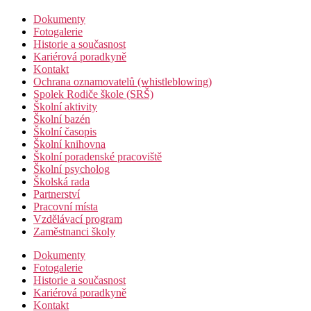
Dokumenty
Fotogalerie
Historie a současnost
Kariérová poradkyně
Kontakt
Ochrana oznamovatelů (whistleblowing)
Spolek Rodiče škole (SRŠ)
Školní aktivity
Školní bazén
Školní časopis
Školní knihovna
Školní poradenské pracoviště
Školní psycholog
Školská rada
Partnerství
Pracovní místa
Vzdělávací program
Zaměstnanci školy
Dokumenty
Fotogalerie
Historie a současnost
Kariérová poradkyně
Kontakt