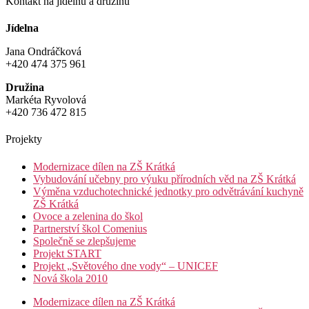
Kontakt na jídelnu a družinu
Jídelna
Jana Ondráčková
+420 474 375 961
Družina
Markéta Ryvolová
+420 736 472 815
Projekty
Modernizace dílen na ZŠ Krátká
Vybudování učebny pro výuku přírodních věd na ZŠ Krátká
Výměna vzduchotechnické jednotky pro odvětrávání kuchyně
ZŠ Krátká
Ovoce a zelenina do škol
Partnerství škol Comenius
Společně se zlepšujeme
Projekt START
Projekt „Světového dne vody“ – UNICEF
Nová škola 2010
Modernizace dílen na ZŠ Krátká