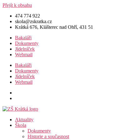
Přejít k obsahu
474 774 922
skola@zskratka.cz
Krátká 676, Klášterec nad Ohří, 431 51
Bakaláři
Dokumenty
Jídelníček
Webmail
Bakaláři
Dokumenty
Jídelníček
Webmail
Aktuality
Škola
Dokumenty
Historie a současnost