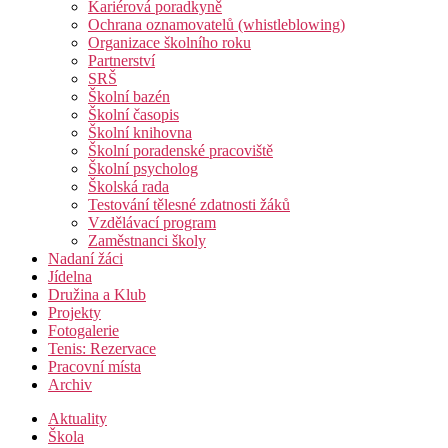
Kariérová poradkyně
Ochrana oznamovatelů (whistleblowing)
Organizace školního roku
Partnerství
SRŠ
Školní bazén
Školní časopis
Školní knihovna
Školní poradenské pracoviště
Školní psycholog
Školská rada
Testování tělesné zdatnosti žáků
Vzdělávací program
Zaměstnanci školy
Nadaní žáci
Jídelna
Družina a Klub
Projekty
Fotogalerie
Tenis: Rezervace
Pracovní místa
Archiv
Aktuality
Škola