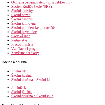
Ochrana oznamovatelů (whistleblowing)
Spolek Rodiče škole (SRŠ)
Školní aktivity
Školní bazén
Školní časopis
Školní knihovna
Školní poradenské pracoviště
Školní psycholog
Školská rada
Partnerství
Pracovní místa
Vzdělávací program
Zaměstnanci školy
Jídelna a družina
Jídelníček
Školní jídelna
Školní družina a Školní klub
Jídelníček
Školní jídelna
Školní družina a Školní klub