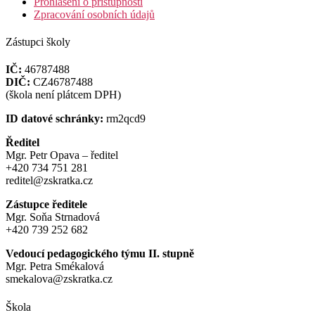
Prohlášení o přístupnosti
Zpracování osobních údajů
Zástupci školy
IČ:
46787488
DIČ:
CZ46787488
(škola není plátcem DPH)
ID datové schránky:
rm2qcd9
Ředitel
Mgr. Petr Opava – ředitel
+420 734 751 281
reditel@zskratka.cz
Zástupce ředitele
Mgr. Soňa Strnadová
+420 739 252 682
Vedoucí pedagogického týmu II. stupně
Mgr. Petra Smékalová
smekalova@zskratka.cz
Škola