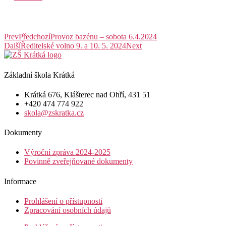
Prev
Předchozí
Provoz bazénu – sobota 6.4.2024
Další
Ředitelské volno 9. a 10. 5. 2024
Next
Základní škola Krátká
Krátká 676, Klášterec nad Ohří, 431 51
+420 474 774 922
skola@zskratka.cz
Dokumenty
Výroční zpráva 2024-2025
Povinně zveřejňované dokumenty
Informace
Prohlášení o přístupnosti
Zpracování osobních údajů