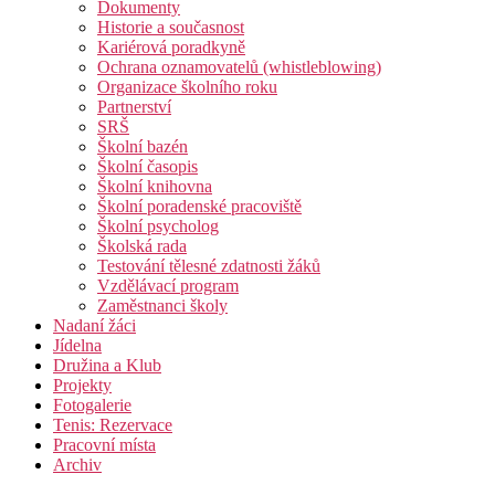
Dokumenty
Historie a současnost
Kariérová poradkyně
Ochrana oznamovatelů (whistleblowing)
Organizace školního roku
Partnerství
SRŠ
Školní bazén
Školní časopis
Školní knihovna
Školní poradenské pracoviště
Školní psycholog
Školská rada
Testování tělesné zdatnosti žáků
Vzdělávací program
Zaměstnanci školy
Nadaní žáci
Jídelna
Družina a Klub
Projekty
Fotogalerie
Tenis: Rezervace
Pracovní místa
Archiv