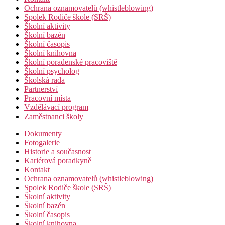
Ochrana oznamovatelů (whistleblowing)
Spolek Rodiče škole (SRŠ)
Školní aktivity
Školní bazén
Školní časopis
Školní knihovna
Školní poradenské pracoviště
Školní psycholog
Školská rada
Partnerství
Pracovní místa
Vzdělávací program
Zaměstnanci školy
Dokumenty
Fotogalerie
Historie a současnost
Kariérová poradkyně
Kontakt
Ochrana oznamovatelů (whistleblowing)
Spolek Rodiče škole (SRŠ)
Školní aktivity
Školní bazén
Školní časopis
Školní knihovna