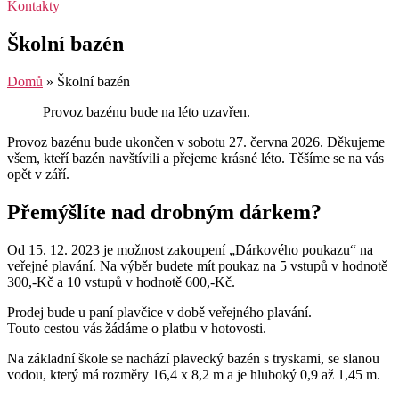
Kontakty
Školní bazén
Domů
»
Školní bazén
Provoz bazénu bude na léto uzavřen.
Provoz bazénu bude ukončen v sobotu 27. června 2026. Děkujeme
všem, kteří bazén navštívili a přejeme krásné léto. Těšíme se na vás
opět v září.
Přemýšlíte nad drobným dárkem?
Od 15. 12. 2023 je možnost zakoupení „Dárkového poukazu“ na
veřejné plavání. Na výběr budete mít poukaz na 5 vstupů v hodnotě
300,-Kč a 10 vstupů v hodnotě 600,-Kč.
Prodej bude u paní plavčice v době veřejného plavání.
Touto cestou vás žádáme o platbu v hotovosti.
Na základní škole se nachází plavecký bazén s tryskami, se slanou
vodou, který má rozměry 16,4 x 8,2 m a je hluboký 0,9 až 1,45 m.