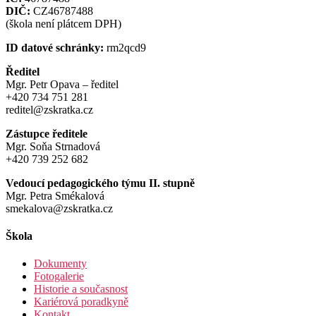
DIČ:
CZ46787488
(škola není plátcem DPH)
ID datové schránky:
rm2qcd9
Ředitel
Mgr. Petr Opava – ředitel
+420 734 751 281
reditel@zskratka.cz
Zástupce ředitele
Mgr. Soňa Strnadová
+420 739 252 682
Vedoucí pedagogického týmu II. stupně
Mgr. Petra Smékalová
smekalova@zskratka.cz
Škola
Dokumenty
Fotogalerie
Historie a současnost
Kariérová poradkyně
Kontakt