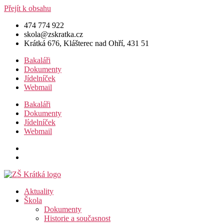
Přejít k obsahu
474 774 922
skola@zskratka.cz
Krátká 676, Klášterec nad Ohří, 431 51
Bakaláři
Dokumenty
Jídelníček
Webmail
Bakaláři
Dokumenty
Jídelníček
Webmail
Aktuality
Škola
Dokumenty
Historie a současnost