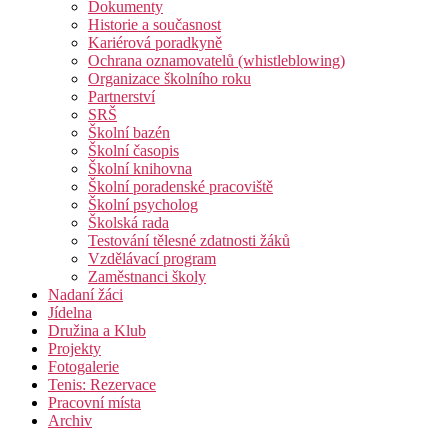
Dokumenty
Historie a současnost
Kariérová poradkyně
Ochrana oznamovatelů (whistleblowing)
Organizace školního roku
Partnerství
SRŠ
Školní bazén
Školní časopis
Školní knihovna
Školní poradenské pracoviště
Školní psycholog
Školská rada
Testování tělesné zdatnosti žáků
Vzdělávací program
Zaměstnanci školy
Nadaní žáci
Jídelna
Družina a Klub
Projekty
Fotogalerie
Tenis: Rezervace
Pracovní místa
Archiv