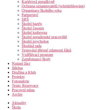
Kariérová poradkyně
Ochrana oznamovatelů (whistleblowing)
Organizace školního roku
Partnerství
SRŠ
Školní bazén
Školní časopis
Školní knihovna
Školní poradenské pracoviště
Školní psycholog
Školská rada
Testování tělesné zdatnosti žáků
Vzdělávací program
Zaměstnanci školy
Nadaní žáci
Jídelna
Družina a Klub
Projekty
Fotogalerie
Tenis: Rezervace
Pracovní místa
Archiv
Aktuality
Škola