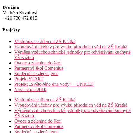
Družina
Markéta Ryvolová
+420 736 472 815
Projekty
Modernizace dílen na ZŠ Krátká
Vybudování učebny pro výuku přírodních věd na ZŠ Krátká
Výměna vzduchotechnické jednotky pro odvětrávání kuchyně
ZŠ Krátká
Ovoce a zelenina do škol
Partnerství škol Comenius
Společně se zlepšujeme
Projekt START
Projekt „Světového dne vody“ – UNICEF
Nová škola 2010
Modernizace dílen na ZŠ Krátká
Vybudování učebny pro výuku přírodních věd na ZŠ Krátká
Výměna vzduchotechnické jednotky pro odvětrávání kuchyně
ZŠ Krátká
Ovoce a zelenina do škol
Partnerství škol Comenius
Společně se zlepšujeme