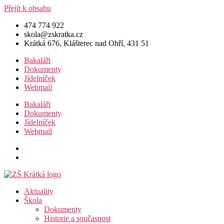
Přejít k obsahu
474 774 922
skola@zskratka.cz
Krátká 676, Klášterec nad Ohří, 431 51
Bakaláři
Dokumenty
Jídelníček
Webmail
Bakaláři
Dokumenty
Jídelníček
Webmail
Aktuality
Škola
Dokumenty
Historie a současnost