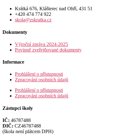
Krátká 676, Klášterec nad Ohří, 431 51
+420 474 774 922
skola@zskratka.cz
Dokumenty
Výroční zpráva 2024-2025
Povinně zveřejňované dokumenty
Informace
Prohlášení o přístupnosti
Zpracování osobních údajů
Prohlášení o přístupnosti
Zpracování osobních údajů
Zástupci školy
IČ:
46787488
DIČ:
CZ46787488
(škola není plátcem DPH)