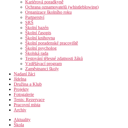
Kariérová poradkyně
Ochrana oznamovatelů (whistleblowing)
Organizace školního roku
Partnerství
SRŠ
Školní bazén
Školní časopis
Školní knihovna
Školní poradenské pracoviště
Školní psycholog
Školská rada
Testování tělesné zdatnosti žáků
Vzdělávací program
Zaměstnanci školy
Nadaní žáci
Jídelna
Družina a Klub
Projekty
Fotogalerie
Tenis: Rezervace
Pracovní místa
Archiv
Aktuality
Škola