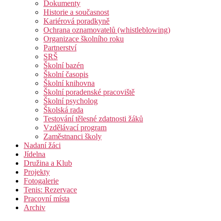
Dokumenty
Historie a současnost
Kariérová poradkyně
Ochrana oznamovatelů (whistleblowing)
Organizace školního roku
Partnerství
SRŠ
Školní bazén
Školní časopis
Školní knihovna
Školní poradenské pracoviště
Školní psycholog
Školská rada
Testování tělesné zdatnosti žáků
Vzdělávací program
Zaměstnanci školy
Nadaní žáci
Jídelna
Družina a Klub
Projekty
Fotogalerie
Tenis: Rezervace
Pracovní místa
Archiv