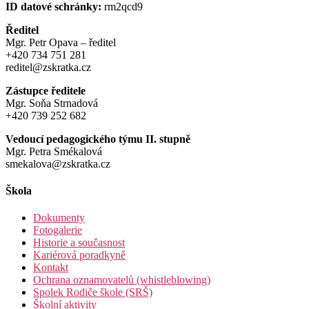
ID datové schránky:
rm2qcd9
Ředitel
Mgr. Petr Opava – ředitel
+420 734 751 281
reditel@zskratka.cz
Zástupce ředitele
Mgr. Soňa Strnadová
+420 739 252 682
Vedoucí pedagogického týmu II. stupně
Mgr. Petra Smékalová
smekalova@zskratka.cz
Škola
Dokumenty
Fotogalerie
Historie a současnost
Kariérová poradkyně
Kontakt
Ochrana oznamovatelů (whistleblowing)
Spolek Rodiče škole (SRŠ)
Školní aktivity