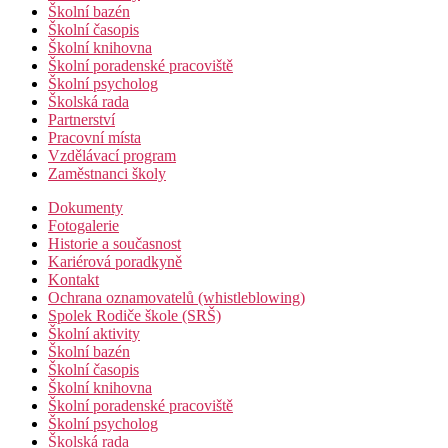
Školní bazén
Školní časopis
Školní knihovna
Školní poradenské pracoviště
Školní psycholog
Školská rada
Partnerství
Pracovní místa
Vzdělávací program
Zaměstnanci školy
Dokumenty
Fotogalerie
Historie a současnost
Kariérová poradkyně
Kontakt
Ochrana oznamovatelů (whistleblowing)
Spolek Rodiče škole (SRŠ)
Školní aktivity
Školní bazén
Školní časopis
Školní knihovna
Školní poradenské pracoviště
Školní psycholog
Školská rada