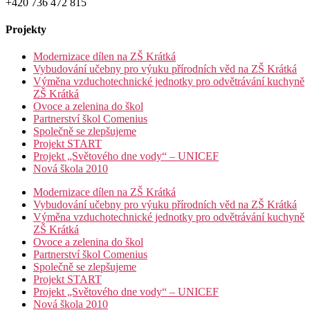
+420 736 472 815
Projekty
Modernizace dílen na ZŠ Krátká
Vybudování učebny pro výuku přírodních věd na ZŠ Krátká
Výměna vzduchotechnické jednotky pro odvětrávání kuchyně
ZŠ Krátká
Ovoce a zelenina do škol
Partnerství škol Comenius
Společně se zlepšujeme
Projekt START
Projekt „Světového dne vody“ – UNICEF
Nová škola 2010
Modernizace dílen na ZŠ Krátká
Vybudování učebny pro výuku přírodních věd na ZŠ Krátká
Výměna vzduchotechnické jednotky pro odvětrávání kuchyně
ZŠ Krátká
Ovoce a zelenina do škol
Partnerství škol Comenius
Společně se zlepšujeme
Projekt START
Projekt „Světového dne vody“ – UNICEF
Nová škola 2010