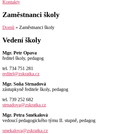
Kontakty
Zaměstnanci školy
Domů
»
Zaměstnanci školy
Vedení školy
Mgr. Petr Opava
ředitel školy, pedagog
tel. 734 751 281
reditel@zskratka.cz
Mgr. Soňa Strnadová
zástupkyně ředitele školy, pedagog
tel. 739 252 682
strnadova@zskratka.cz
Mgr. Petra Smékalová
vedoucí pedagogického týmu II. stupně, pedagog
smekalova@zskratka.cz