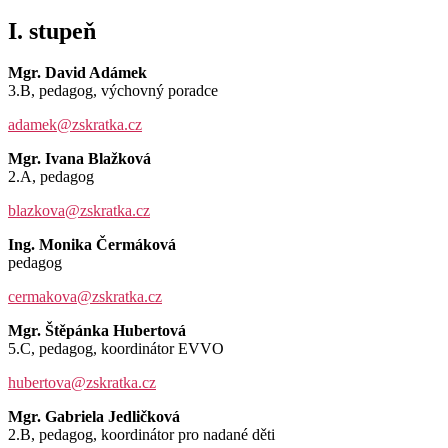
I. stupeň
Mgr. David Adámek
3.B, pedagog, výchovný poradce
adamek@zskratka.cz
Mgr. Ivana Blažková
2.A, pedagog
blazkova@zskratka.cz
Ing. Monika Čermáková
pedagog
cermakova@zskratka.cz
Mgr. Štěpánka Hubertová
5.C, pedagog, koordinátor EVVO
hubertova@zskratka.cz
Mgr. Gabriela Jedličková
2.B, pedagog, koordinátor pro nadané děti