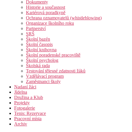
Dokumenty
Historie a současnost
Kariérová poradkyně
Ochrana oznamovatelů (whistleblowing)
Organizace školního roku
Partnerství
SRŠ
Školní bazén
Školní časopis
Školní knihovna
Školní poradenské pracoviště
Školní psycholog
Školská rada
Testování tělesné zdatnosti žáků
Vzdělávací program
Zaměstnanci školy
Nadaní žáci
Jídelna
Družina a Klub
Projekty
Fotogalerie
Tenis: Rezervace
Pracovní místa
Archiv