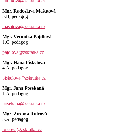
kutilkova@zskratka.cz
Mgr. Radoslava Mašatová
5.B, pedagog
masatova@zskratka.cz
Mgr. Veronika Pajdlová
1.C, pedagog
pajdlova@zskratka.cz
Mgr. Hana Piskelová
4.A, pedagog
piskelova@zskratka.cz
Mgr. Jana Posekaná
1.A, pedagog
posekana@zskratka.cz
Mgr. Zuzana Rulcová
5.A, pedagog
rulcova@zskratka.cz