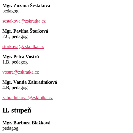
Mgr. Zuzana Šestáková
pedagog
sestakova@zskratka.cz
Mgr. Pavlína Štorková
2.C, pedagog
storkova@zskratka.cz
Mgr. Petra Vostrá
1.B, pedagog
vostra@zskratka.cz
Mgr. Vanda Zahradníková
4.B, pedagog
zahradnikova@zskratka.cz
II. stupeň
Mgr. Barbora Blažková
pedagog