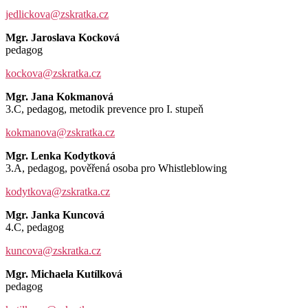
jedlickova@zskratka.cz
Mgr. Jaroslava Kocková
pedagog
kockova@zskratka.cz
Mgr. Jana Kokmanová
3.C, pedagog, metodik prevence pro I. stupeň
kokmanova@zskratka.cz
Mgr. Lenka Kodytková
3.A, pedagog, pověřená osoba pro Whistleblowing
kodytkova@zskratka.cz
Mgr. Janka Kuncová
4.C, pedagog
kuncova@zskratka.cz
Mgr. Michaela Kutílková
pedagog