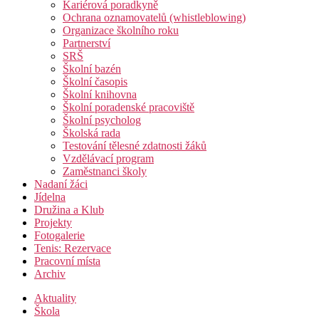
Kariérová poradkyně
Ochrana oznamovatelů (whistleblowing)
Organizace školního roku
Partnerství
SRŠ
Školní bazén
Školní časopis
Školní knihovna
Školní poradenské pracoviště
Školní psycholog
Školská rada
Testování tělesné zdatnosti žáků
Vzdělávací program
Zaměstnanci školy
Nadaní žáci
Jídelna
Družina a Klub
Projekty
Fotogalerie
Tenis: Rezervace
Pracovní místa
Archiv
Aktuality
Škola