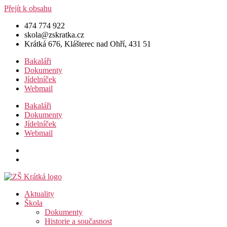
Přejít k obsahu
474 774 922
skola@zskratka.cz
Krátká 676, Klášterec nad Ohří, 431 51
Bakaláři
Dokumenty
Jídelníček
Webmail
Bakaláři
Dokumenty
Jídelníček
Webmail
Aktuality
Škola
Dokumenty
Historie a současnost