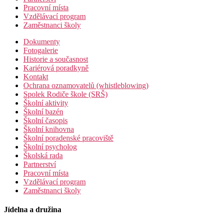
Pracovní místa
Vzdělávací program
Zaměstnanci školy
Dokumenty
Fotogalerie
Historie a současnost
Kariérová poradkyně
Kontakt
Ochrana oznamovatelů (whistleblowing)
Spolek Rodiče škole (SRŠ)
Školní aktivity
Školní bazén
Školní časopis
Školní knihovna
Školní poradenské pracoviště
Školní psycholog
Školská rada
Partnerství
Pracovní místa
Vzdělávací program
Zaměstnanci školy
Jídelna a družina