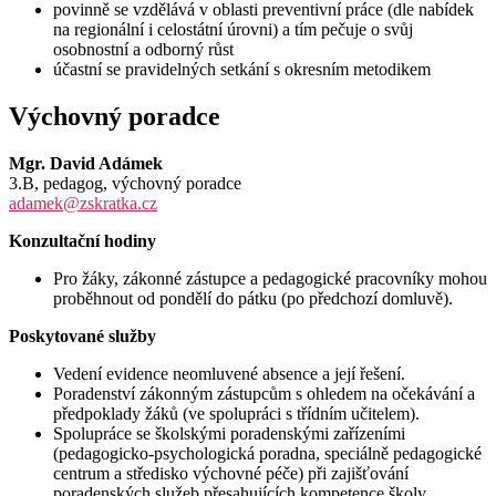
povinně se vzdělává v oblasti preventivní práce (dle nabídek
na regionální i celostátní úrovni) a tím pečuje o svůj
osobnostní a odborný růst
účastní se pravidelných setkání s okresním metodikem
Výchovný poradce
Mgr. David Adámek
3.B, pedagog, výchovný poradce
adamek@zskratka.cz
Konzultační hodiny
Pro žáky, zákonné zástupce a pedagogické pracovníky mohou
proběhnout od pondělí do pátku (po předchozí domluvě).
Poskytované služby
Vedení evidence neomluvené absence a její řešení.
Poradenství zákonným zástupcům s ohledem na očekávání a
předpoklady žáků (ve spolupráci s třídním učitelem).
Spolupráce se školskými poradenskými zařízeními
(pedagogicko-psychologická poradna, speciálně pedagogické
centrum a středisko výchovné péče) při zajišťování
poradenských služeb přesahujících kompetence školy.