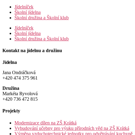
Jídelníček
Školní jídelna
Školní družina a Školní klub
Jídelníček
Školní jídelna
Školní družina a Školní klub
Kontakt na jídelnu a družinu
Jídelna
Jana Ondráčková
+420 474 375 961
Družina
Markéta Ryvolová
+420 736 472 815
Projekty
Modernizace dílen na ZŠ Krátká
Vybudování učebny pro výuku přírodních věd na ZŠ Krátká
Výměna vzduchotechnické jednotky pro odvětrávání kuchyně