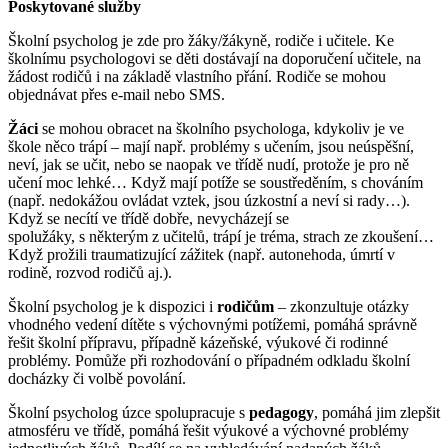
Poskytované služby
Školní psycholog je zde pro žáky/žákyně, rodiče i učitele. Ke
školnímu psychologovi se děti dostávají na doporučení učitele, na
žádost rodičů i na základě vlastního přání. Rodiče se mohou
objednávat přes e-mail nebo SMS.
Žáci
se mohou obracet na školního psychologa, kdykoliv je ve
škole něco trápí – mají např. problémy s učením, jsou neúspěšní,
neví, jak se učit, nebo se naopak ve třídě nudí, protože je pro ně
učení moc lehké… Když mají potíže se soustředěním, s chováním
(např. nedokážou ovládat vztek, jsou úzkostní a neví si rady…).
Když se necítí ve třídě dobře, nevycházejí se
spolužáky, s některým z učitelů, trápí je tréma, strach ze zkoušení…
Když prožili traumatizující zážitek (např. autonehoda, úmrtí v
rodině, rozvod rodičů aj.).
Školní psycholog je k dispozici i
rodičům
– zkonzultuje otázky
vhodného vedení dítěte s výchovnými potížemi, pomáhá správně
řešit školní přípravu, případně kázeňské, výukové či rodinné
problémy. Pomůže při rozhodování o případném odkladu školní
docházky či volbě povolání.
Školní psycholog úzce spolupracuje s
pedagogy
, pomáhá jim zlepšit
atmosféru ve třídě, pomáhá řešit výukové a výchovné problémy