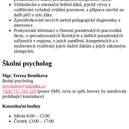
Vyhledávání a orientační šetření žáků, jejichž vývoj a
vzdělávání vyžadují zvláštní pozornost, a příprava návrhů na
další péči o tyto žáky.
Zprostředkování nových metod pedagogické diagnostiky a
intervence.
Poskytování informací o činnosti poradenských pracovníků
školy, o specializovaných školských a dalších poradenských
zařízeních v regionu, o jejich zaměření, kompetencích a o
možnostech využívání jejich služeb žákům a jejich zákonným
zástupcům,
Školní psycholog
Mgr. Tereza Beníšková
školní psycholog
psycholog@zskratka.cz
+420 737 316 329
(pouze SMS, ozvu se zpět, hovory by narušovaly
probíhající konzultace)
Konzultační hodiny
Středa 8:00 – 15:00
Čtvrtek 13:00 – 17:00