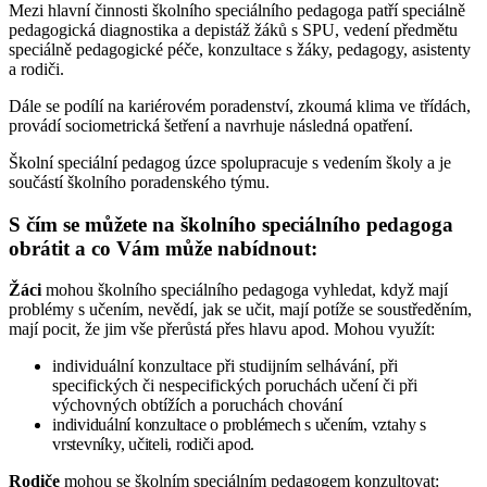
Mezi hlavní činnosti školního speciálního pedagoga patří speciálně
pedagogická diagnostika a depistáž žáků s SPU, vedení předmětu
speciálně pedagogické péče, konzultace s žáky, pedagogy, asistenty
a rodiči.
Dále se podílí na kariérovém poradenství, zkoumá klima ve třídách,
provádí sociometrická šetření a navrhuje následná opatření.
Školní speciální pedagog úzce spolupracuje s vedením školy a je
součástí školního poradenského týmu.
S čím se můžete na školního speciálního pedagoga
obrátit a co Vám může nabídnout:
Žáci
mohou školního speciálního pedagoga vyhledat, když mají
problémy s učením, nevědí, jak se učit, mají potíže se soustředěním,
mají pocit, že jim vše přerůstá přes hlavu apod. Mohou využít:
individuální konzultace při studijním selhávání, při
specifických či nespecifických poruchách učení či při
výchovných obtížích a poruchách chování
individuální konzultace o problémech s učením, vztahy s
vrstevníky, učiteli, rodiči apod.
Rodiče
mohou se školním speciálním pedagogem konzultovat: