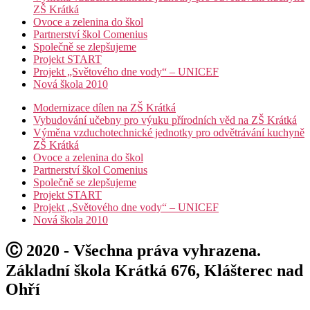
ZŠ Krátká
Ovoce a zelenina do škol
Partnerství škol Comenius
Společně se zlepšujeme
Projekt START
Projekt „Světového dne vody“ – UNICEF
Nová škola 2010
Modernizace dílen na ZŠ Krátká
Vybudování učebny pro výuku přírodních věd na ZŠ Krátká
Výměna vzduchotechnické jednotky pro odvětrávání kuchyně
ZŠ Krátká
Ovoce a zelenina do škol
Partnerství škol Comenius
Společně se zlepšujeme
Projekt START
Projekt „Světového dne vody“ – UNICEF
Nová škola 2010
Ⓒ 2020 - Všechna práva vyhrazena.
Základní škola Krátká 676, Klášterec nad
Ohří