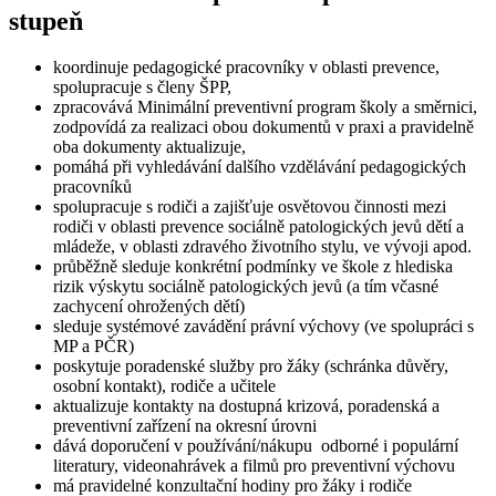
stupeň
koordinuje pedagogické pracovníky v oblasti prevence,
spolupracuje s členy ŠPP,
zpracovává Minimální preventivní program školy a směrnici,
zodpovídá za realizaci obou dokumentů v praxi a pravidelně
oba dokumenty aktualizuje,
pomáhá při vyhledávání dalšího vzdělávání pedagogických
pracovníků
spolupracuje s rodiči a zajišťuje osvětovou činnosti mezi
rodiči v oblasti prevence sociálně patologických jevů dětí a
mládeže, v oblasti zdravého životního stylu, ve vývoji apod.
průběžně sleduje konkrétní podmínky ve škole z hlediska
rizik výskytu sociálně patologických jevů (a tím včasné
zachycení ohrožených dětí)
sleduje systémové zavádění právní výchovy (ve spolupráci s
MP a PČR)
poskytuje poradenské služby pro žáky (schránka důvěry,
osobní kontakt), rodiče a učitele
aktualizuje kontakty na dostupná krizová, poradenská a
preventivní zařízení na okresní úrovni
dává doporučení v používání/nákupu odborné i populární
literatury, videonahrávek a filmů pro preventivní výchovu
má pravidelné konzultační hodiny pro žáky i rodiče