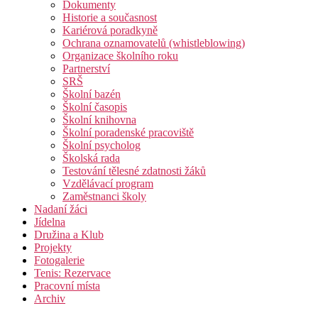
Dokumenty
Historie a současnost
Kariérová poradkyně
Ochrana oznamovatelů (whistleblowing)
Organizace školního roku
Partnerství
SRŠ
Školní bazén
Školní časopis
Školní knihovna
Školní poradenské pracoviště
Školní psycholog
Školská rada
Testování tělesné zdatnosti žáků
Vzdělávací program
Zaměstnanci školy
Nadaní žáci
Jídelna
Družina a Klub
Projekty
Fotogalerie
Tenis: Rezervace
Pracovní místa
Archiv