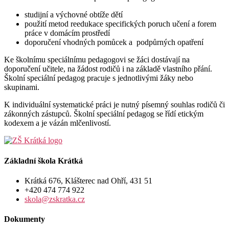
studijní a výchovné obtíže dětí
použití metod reedukace specifických poruch učení a forem
práce v domácím prostředí
doporučení vhodných pomůcek a podpůrných opatření
Ke školnímu speciálnímu pedagogovi se žáci dostávají na
doporučení učitele, na žádost rodičů i na základě vlastního přání.
Školní speciální pedagog pracuje s jednotlivými žáky nebo
skupinami.
K individuální systematické práci je nutný písemný souhlas rodičů či
zákonných zástupců. Školní speciální pedagog se řídí etickým
kodexem a je vázán mlčenlivostí.
Základní škola Krátká
Krátká 676, Klášterec nad Ohří, 431 51
+420 474 774 922
skola@zskratka.cz
Dokumenty