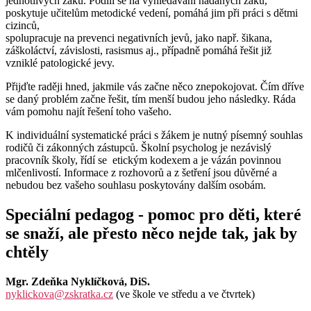
jednotlivých žáků. Podílí se na vyhledávání nadaných žáků,
poskytuje učitelům metodické vedení, pomáhá jim při práci s dětmi
cizinců,
spolupracuje na prevenci negativních jevů, jako např. šikana,
záškoláctví, závislosti, rasismus aj., případně pomáhá řešit již
vzniklé patologické jevy.
Přijďte raději hned, jakmile vás začne něco znepokojovat. Čím dříve
se daný problém začne řešit, tím menší budou jeho následky. Ráda
vám pomohu najít řešení toho vašeho.
K individuální systematické práci s žákem je nutný písemný souhlas
rodičů či zákonných zástupců. Školní psycholog je nezávislý
pracovník školy, řídí se etickým kodexem a je vázán povinnou
mlčenlivostí. Informace z rozhovorů a z šetření jsou důvěrné a
nebudou bez vašeho souhlasu poskytovány dalším osobám.
Speciální pedagog - pomoc pro děti, které
se snaží, ale přesto něco nejde tak, jak by
chtěly
Mgr. Zdeňka Nyklíčková, DiS.
nyklickova@zskratka.cz
(ve škole ve středu a ve čtvrtek)