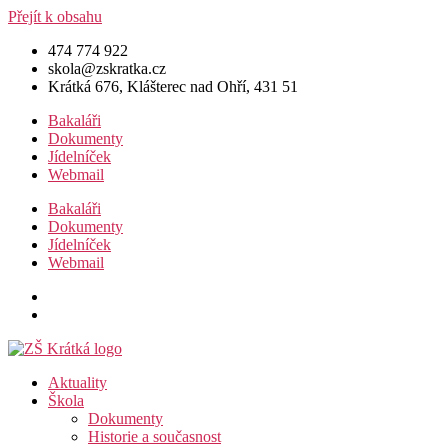
Přejít k obsahu
474 774 922
skola@zskratka.cz
Krátká 676, Klášterec nad Ohří, 431 51
Bakaláři
Dokumenty
Jídelníček
Webmail
Bakaláři
Dokumenty
Jídelníček
Webmail
Aktuality
Škola
Dokumenty
Historie a současnost