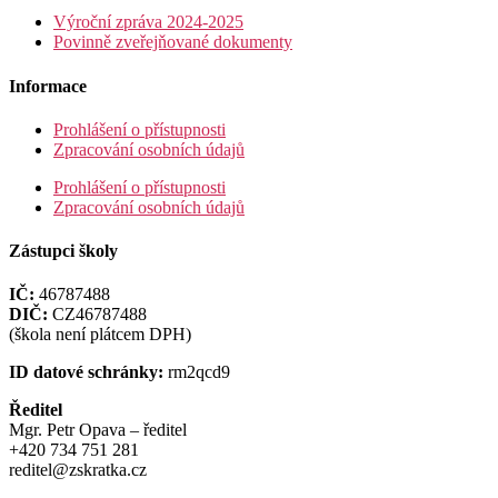
Výroční zpráva 2024-2025
Povinně zveřejňované dokumenty
Informace
Prohlášení o přístupnosti
Zpracování osobních údajů
Prohlášení o přístupnosti
Zpracování osobních údajů
Zástupci školy
IČ:
46787488
DIČ:
CZ46787488
(škola není plátcem DPH)
ID datové schránky:
rm2qcd9
Ředitel
Mgr. Petr Opava – ředitel
+420 734 751 281
reditel@zskratka.cz