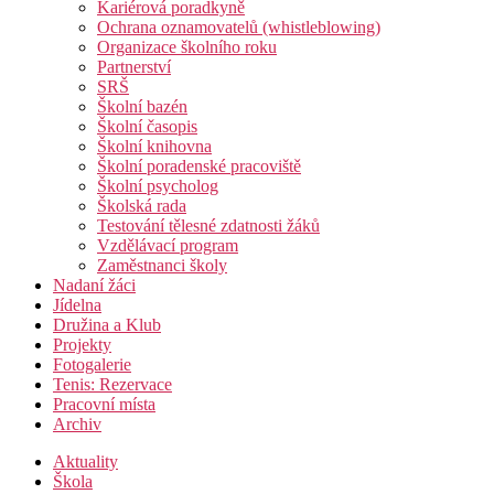
Kariérová poradkyně
Ochrana oznamovatelů (whistleblowing)
Organizace školního roku
Partnerství
SRŠ
Školní bazén
Školní časopis
Školní knihovna
Školní poradenské pracoviště
Školní psycholog
Školská rada
Testování tělesné zdatnosti žáků
Vzdělávací program
Zaměstnanci školy
Nadaní žáci
Jídelna
Družina a Klub
Projekty
Fotogalerie
Tenis: Rezervace
Pracovní místa
Archiv
Aktuality
Škola