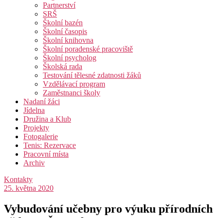
Partnerství
SRŠ
Školní bazén
Školní časopis
Školní knihovna
Školní poradenské pracoviště
Školní psycholog
Školská rada
Testování tělesné zdatnosti žáků
Vzdělávací program
Zaměstnanci školy
Nadaní žáci
Jídelna
Družina a Klub
Projekty
Fotogalerie
Tenis: Rezervace
Pracovní místa
Archiv
Kontakty
25. května 2020
Vybudování učebny pro výuku přírodních