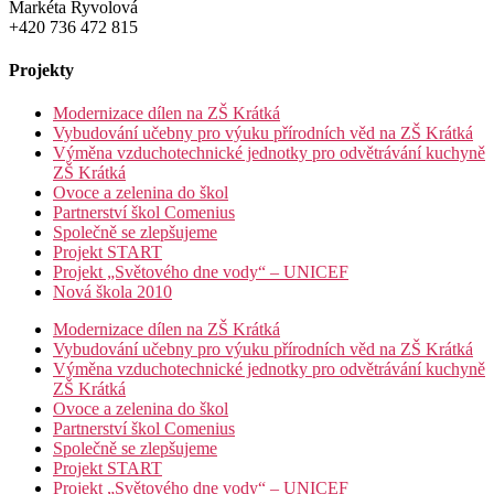
Markéta Ryvolová
+420 736 472 815
Projekty
Modernizace dílen na ZŠ Krátká
Vybudování učebny pro výuku přírodních věd na ZŠ Krátká
Výměna vzduchotechnické jednotky pro odvětrávání kuchyně
ZŠ Krátká
Ovoce a zelenina do škol
Partnerství škol Comenius
Společně se zlepšujeme
Projekt START
Projekt „Světového dne vody“ – UNICEF
Nová škola 2010
Modernizace dílen na ZŠ Krátká
Vybudování učebny pro výuku přírodních věd na ZŠ Krátká
Výměna vzduchotechnické jednotky pro odvětrávání kuchyně
ZŠ Krátká
Ovoce a zelenina do škol
Partnerství škol Comenius
Společně se zlepšujeme
Projekt START
Projekt „Světového dne vody“ – UNICEF