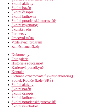
Školní aktivity
Školní bazén
Školní časopis
Školní knihovna
Školní poradenské pracoviště
Školní psycholog
Školská rada
Partnerství
Pracovní místa
Vzdělávací program
Zaměstnanci školy
Dokumenty
Fotogalerie
Historie a současnost
Kariérová poradkyně
Kontakt
Ochrana oznamovatelů (whistleblowing)
Spolek Rodiče škole (SRŠ)
Školní aktivity
Školní bazén
Školní časopis
Školní knihovna
Školní poradenské pracoviště
Školní psycholog