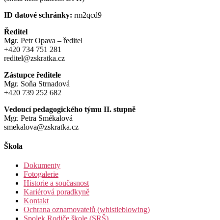
ID datové schránky:
rm2qcd9
Ředitel
Mgr. Petr Opava – ředitel
+420 734 751 281
reditel@zskratka.cz
Zástupce ředitele
Mgr. Soňa Strnadová
+420 739 252 682
Vedoucí pedagogického týmu II. stupně
Mgr. Petra Smékalová
smekalova@zskratka.cz
Škola
Dokumenty
Fotogalerie
Historie a současnost
Kariérová poradkyně
Kontakt
Ochrana oznamovatelů (whistleblowing)
Spolek Rodiče škole (SRŠ)