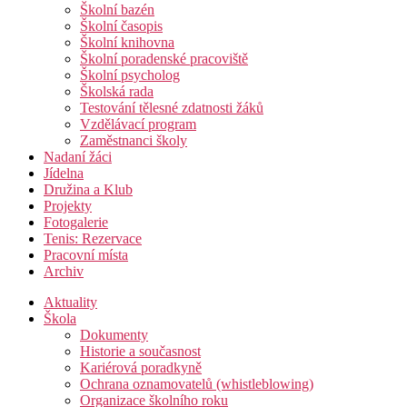
Školní bazén
Školní časopis
Školní knihovna
Školní poradenské pracoviště
Školní psycholog
Školská rada
Testování tělesné zdatnosti žáků
Vzdělávací program
Zaměstnanci školy
Nadaní žáci
Jídelna
Družina a Klub
Projekty
Fotogalerie
Tenis: Rezervace
Pracovní místa
Archiv
Aktuality
Škola
Dokumenty
Historie a současnost
Kariérová poradkyně
Ochrana oznamovatelů (whistleblowing)
Organizace školního roku