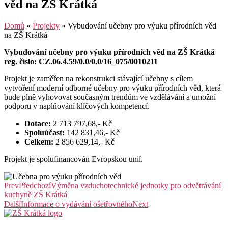
věd na ZŠ Krátká
Domů
»
Projekty
»
Vybudování učebny pro výuku přírodních věd
na ZŠ Krátká
Vybudování učebny pro výuku přírodních věd na ZŠ Krátká
reg. číslo: CZ.06.4.59/0.0/0.0/16_075/0010211
Projekt je zaměřen na rekonstrukci stávající učebny s cílem
vytvoření moderní odborné učebny pro výuku přírodních věd, která
bude plně vyhovovat současným trendům ve vzdělávání a umožní
podporu v naplňování klíčových kompetencí.
Dotace:
2 713 797,68,- Kč
Spoluúčast:
142 831,46,- Kč
Celkem:
2 856 629,14,- Kč
Projekt je spolufinancován Evropskou unií.
Prev
Předchozí
Výměna vzduchotechnické jednotky pro odvětrávání
kuchyně ZŠ Krátká
Další
Informace o vydávání ošetřovného
Next