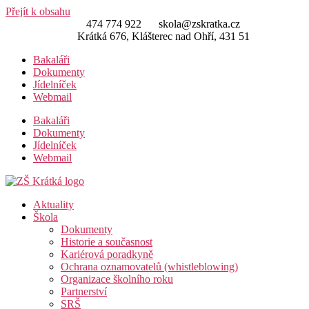
Přejít k obsahu
474 774 922
skola@zskratka.cz
Krátká 676, Klášterec nad Ohří, 431 51
Bakaláři
Dokumenty
Jídelníček
Webmail
Bakaláři
Dokumenty
Jídelníček
Webmail
Aktuality
Škola
Dokumenty
Historie a současnost
Kariérová poradkyně
Ochrana oznamovatelů (whistleblowing)
Organizace školního roku
Partnerství
SRŠ