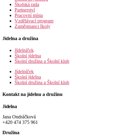
Školská rada
Partnerství
Pracovní místa
Vzdělávací program
Zaměstnanci školy
Jídelna a družina
Jídelníček
Školní jídelna
Školní družina a Školní klub
Jídelníček
Školní jídelna
Školní družina a Školní klub
Kontakt na jídelnu a družinu
Jídelna
Jana Ondráčková
+420 474 375 961
Družina