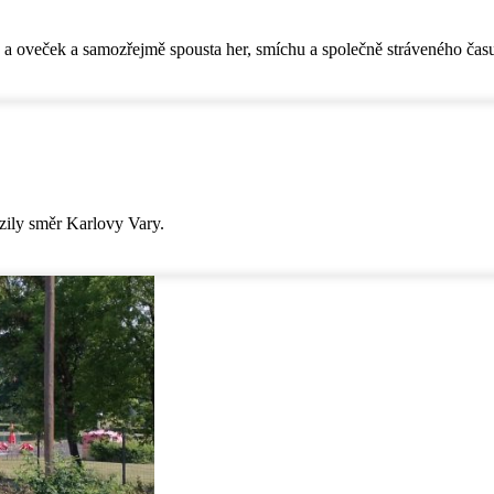
 a oveček a samozřejmě spousta her, smíchu a společně stráveného čas
azily směr Karlovy Vary.