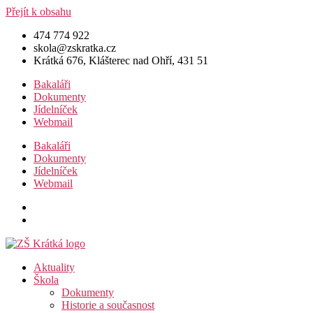
Přejít k obsahu
474 774 922
skola@zskratka.cz
Krátká 676, Klášterec nad Ohří, 431 51
Bakaláři
Dokumenty
Jídelníček
Webmail
Bakaláři
Dokumenty
Jídelníček
Webmail
Aktuality
Škola
Dokumenty
Historie a současnost