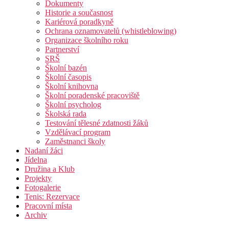
Dokumenty
Historie a současnost
Kariérová poradkyně
Ochrana oznamovatelů (whistleblowing)
Organizace školního roku
Partnerství
SRŠ
Školní bazén
Školní časopis
Školní knihovna
Školní poradenské pracoviště
Školní psycholog
Školská rada
Testování tělesné zdatnosti žáků
Vzdělávací program
Zaměstnanci školy
Nadaní žáci
Jídelna
Družina a Klub
Projekty
Fotogalerie
Tenis: Rezervace
Pracovní místa
Archiv