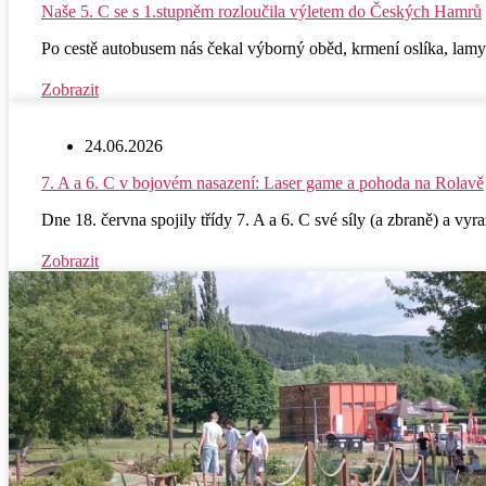
Naše 5. C se s 1.stupněm rozloučila výletem do Českých Hamrů
Po cestě autobusem nás čekal výborný oběd, krmení oslíka, lamy
Zobrazit
24.06.2026
7. A a 6. C v bojovém nasazení: Laser game a pohoda na Rolavě
Dne 18. června spojily třídy 7. A a 6. C své síly (a zbraně) a vyr
Zobrazit