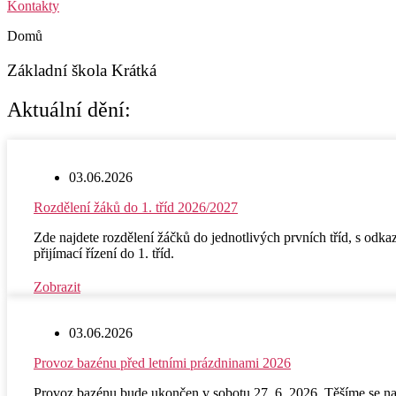
Kontakty
Domů
Základní škola Krátká
Aktuální dění:
03.06.2026
Rozdělení žáků do 1. tříd 2026/2027
Zde najdete rozdělení žáčků do jednotlivých prvních tříd, s odk
přijímací řízení do 1. tříd.
Zobrazit
03.06.2026
Provoz bazénu před letními prázdninami 2026
Provoz bazénu bude ukončen v sobotu 27. 6. 2026. Těšíme se na