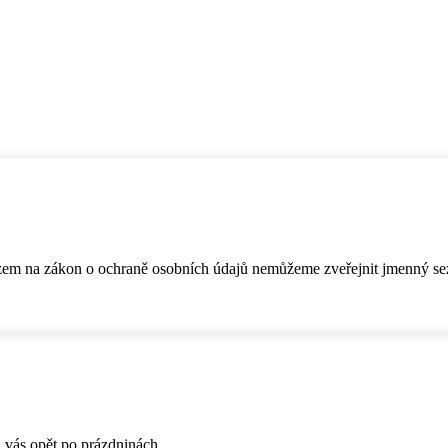
azem na zákon o ochraně osobních údajů nemůžeme zveřejnit jmenný sezn
 vás opět po prázdninách.