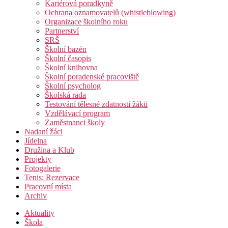
Kariérová poradkyně
Ochrana oznamovatelů (whistleblowing)
Organizace školního roku
Partnerství
SRŠ
Školní bazén
Školní časopis
Školní knihovna
Školní poradenské pracoviště
Školní psycholog
Školská rada
Testování tělesné zdatnosti žáků
Vzdělávací program
Zaměstnanci školy
Nadaní žáci
Jídelna
Družina a Klub
Projekty
Fotogalerie
Tenis: Rezervace
Pracovní místa
Archiv
Aktuality
Škola