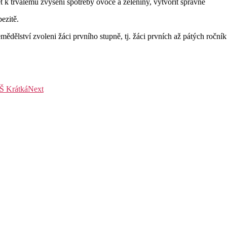
t k trvalému zvýšení spotřeby ovoce a zeleniny, vytvořit správné
ezitě.
zemědělství zvoleni žáci prvního stupně, tj. žáci prvních až pátých roč
Š Krátká
Next