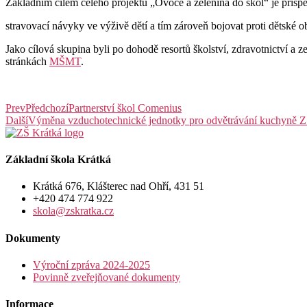
Základním cílem celého projektu „Ovoce a zelenina do škol“ je přispě
stravovací návyky ve výživě dětí a tím zároveň bojovat proti dětské ob
Jako cílová skupina byli po dohodě resortů školství, zdravotnictví a 
stránkách
MŠMT
.
Prev
Předchozí
Partnerství škol Comenius
Další
Výměna vzduchotechnické jednotky pro odvětrávání kuchyně Z
Základní škola Krátká
Krátká 676, Klášterec nad Ohří, 431 51
+420 474 774 922
skola@zskratka.cz
Dokumenty
Výroční zpráva 2024-2025
Povinně zveřejňované dokumenty
Informace