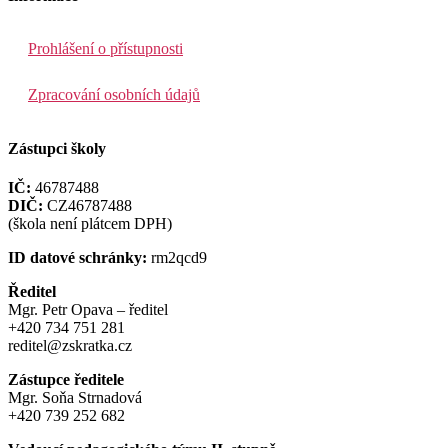
Prohlášení o přístupnosti
Zpracování osobních údajů
Zástupci školy
IČ:
46787488
DIČ:
CZ46787488
(škola není plátcem DPH)
ID datové schránky:
rm2qcd9
Ředitel
Mgr. Petr Opava – ředitel
+420 734 751 281
reditel@zskratka.cz
Zástupce ředitele
Mgr. Soňa Strnadová
+420 739 252 682