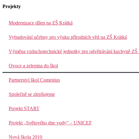
Projekty
Modernizace dílen na ZŠ Krátká
Vybudování učebny pro výuku přírodních věd na ZŠ Krátká
Výměna vzduchotechnické jednotky pro odvětrávání kuchyně ZŠ 
Ovoce a zelenina do škol
Partnerství škol Comenius
Společně se zlepšujeme
Projekt START
Projekt „Světového dne vody“ – UNICEF
Nová škola 2010