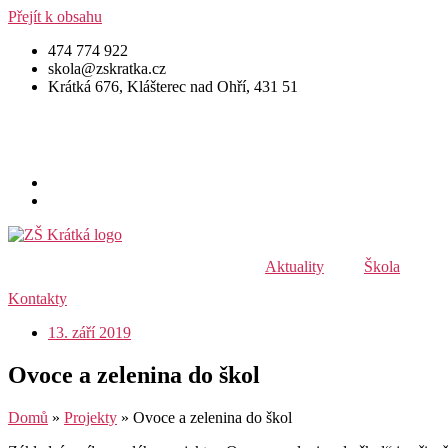
Přejít k obsahu
474 774 922
skola@zskratka.cz
Krátká 676, Klášterec nad Ohří, 431 51
Aktuality
Škola
Kontakty
13. září 2019
Ovoce a zelenina do škol
Domů
»
Projekty
»
Ovoce a zelenina do škol