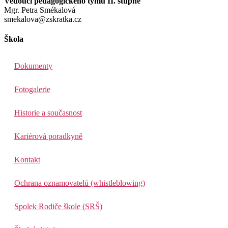
Vedoucí pedagogického týmu II. stupně
Mgr. Petra Smékalová
smekalova@zskratka.cz
Škola
Dokumenty
Fotogalerie
Historie a současnost
Kariérová poradkyně
Kontakt
Ochrana oznamovatelů (whistleblowing)
Spolek Rodiče škole (SRŠ)