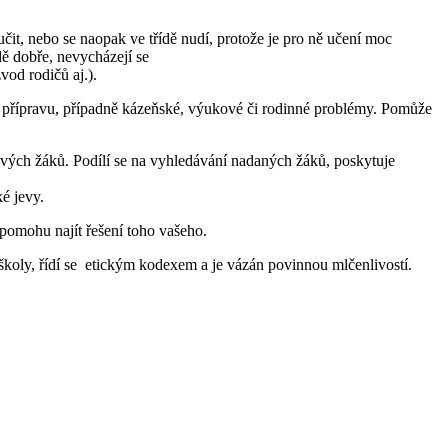
čit, nebo se naopak ve třídě nudí, protože je pro ně učení moc
dě dobře, nevycházejí se
vod rodičů aj.).
í přípravu, případně kázeňské, výukové či rodinné problémy. Pomůže
ivých žáků. Podílí se na vyhledávání nadaných žáků, poskytuje
ké jevy.
pomohu najít řešení toho vašeho.
školy, řídí se etickým kodexem a je vázán povinnou mlčenlivostí.