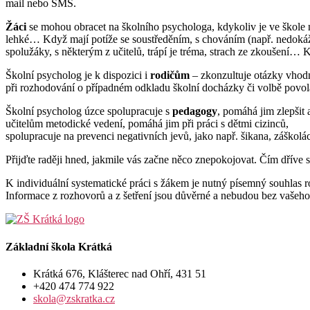
mail nebo SMS.
Žáci
se mohou obracet na školního psychologa, kdykoliv je ve škole ně
lehké… Když mají potíže se soustředěním, s chováním (např. nedokážou
spolužáky, s některým z učitelů, trápí je tréma, strach ze zkoušení… Kd
Školní psycholog je k dispozici i
rodičům
– zkonzultuje otázky vhodn
při rozhodování o případném odkladu školní docházky či volbě povol
Školní psycholog úzce spolupracuje s
pedagogy
, pomáhá jim zlepšit
učitelům metodické vedení, pomáhá jim při práci s dětmi cizinců,
spolupracuje na prevenci negativních jevů, jako např. šikana, záškoláct
Přijďte raději hned, jakmile vás začne něco znepokojovat. Čím dříve
K individuální systematické práci s žákem je nutný písemný souhlas r
Informace z rozhovorů a z šetření jsou důvěrné a nebudou bez vašeh
Základní škola Krátká
Krátká 676, Klášterec nad Ohří, 431 51
+420 474 774 922
skola@zskratka.cz