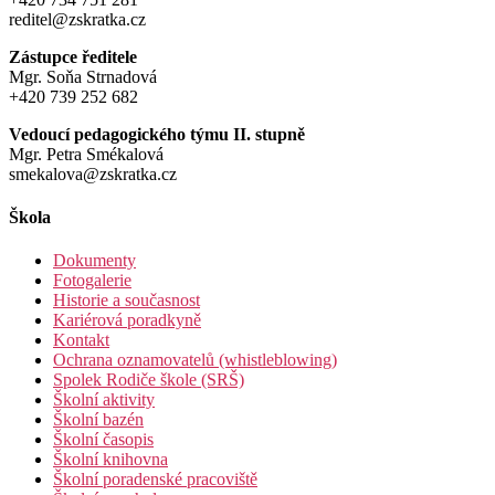
reditel@zskratka.cz
Zástupce ředitele
Mgr. Soňa Strnadová
+420 739 252 682
Vedoucí pedagogického týmu II. stupně
Mgr. Petra Smékalová
smekalova@zskratka.cz
Škola
Dokumenty
Fotogalerie
Historie a současnost
Kariérová poradkyně
Kontakt
Ochrana oznamovatelů (whistleblowing)
Spolek Rodiče škole (SRŠ)
Školní aktivity
Školní bazén
Školní časopis
Školní knihovna
Školní poradenské pracoviště