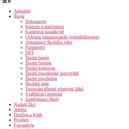
Aktuality
Škola
Dokumenty
Historie a současnost
Kariérová poradkyně
Ochrana oznamovatelů (whistleblowing)
Organizace školního roku
Partnerství
SRŠ
Školní bazén
Školní časopis
Školní knihovna
Školní poradenské pracoviště
Školní psycholog
Školská rada
Testování tělesné zdatnosti žáků
Vzdělávací program
Zaměstnanci školy
Nadaní žáci
Jídelna
Družina a Klub
Projekty
Fotogalerie