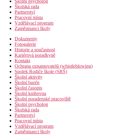
Školní psycholog
Školská rada
Partnerství
Pracovní místa
Vzdělávací program
Zaměstnanci školy
Dokumenty
Fotogalerie
Historie a současnost
Kariérová poradkyně
Kontakt
Ochrana oznamovatelů (whistleblowing)
Spolek Rodiče škole (SRŠ)
Školní aktivity
Školní bazén
Školní časopis
Školní knihovna
Školní poradenské pracoviště
Školní psycholog
Školská rada
Partnerství
Pracovní místa
Vzdělávací program
Zaměstnanci školy