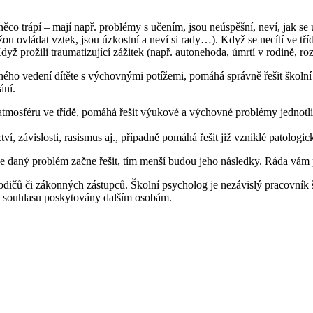
co trápí – mají např. problémy s učením, jsou neúspěšní, neví, jak se u
 ovládat vztek, jsou úzkostní a neví si rady…). Když se necítí ve tří
yž prožili traumatizující zážitek (např. autonehoda, úmrtí v rodině, roz
ého vedení dítěte s výchovnými potížemi, pomáhá správně řešit školn
ání.
 atmosféru ve třídě, pomáhá řešit výukové a výchovné problémy jednotl
ví, závislosti, rasismus aj., případně pomáhá řešit již vzniklé patologic
 se daný problém začne řešit, tím menší budou jeho následky. Ráda vám 
odičů či zákonných zástupců. Školní psycholog je nezávislý pracovník 
o souhlasu poskytovány dalším osobám.