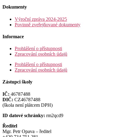
Dokumenty
Výroční zpráva 2024-2025
Povinně zveřejňované dokumenty
Informace
Prohlášení o přístupnosti
Zpracování osobních údajů
Prohlášení o přístupnosti
Zpracování osobních údajů
Zástupci školy
IČ:
46787488
DIČ:
CZ46787488
(škola není plátcem DPH)
ID datové schránky:
rm2qcd9
Ředitel
Mgr. Petr Opava – ředitel
+420 734 751 281