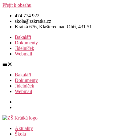
Přejít k obsahu
474 774 922
skola@zskratka.cz
Krátká 676, Klášterec nad Ohří, 431 51
Bakaláři
Dokumenty
Jídelníček
Webmail
Bakaláři
Dokumenty
Jídelníček
Webmail
Aktuality
Škola