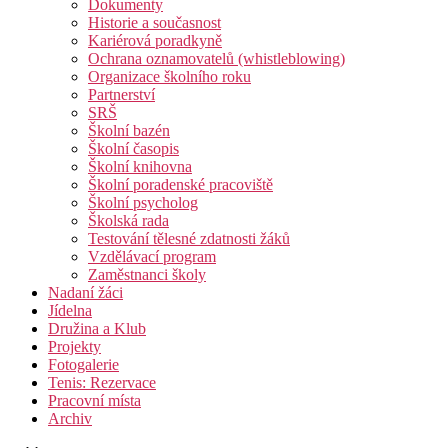
Dokumenty
Historie a současnost
Kariérová poradkyně
Ochrana oznamovatelů (whistleblowing)
Organizace školního roku
Partnerství
SRŠ
Školní bazén
Školní časopis
Školní knihovna
Školní poradenské pracoviště
Školní psycholog
Školská rada
Testování tělesné zdatnosti žáků
Vzdělávací program
Zaměstnanci školy
Nadaní žáci
Jídelna
Družina a Klub
Projekty
Fotogalerie
Tenis: Rezervace
Pracovní místa
Archiv