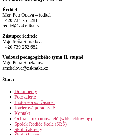
Ředitel
Mgr. Petr Opava – ředitel
+420 734 751 281
reditel@zskratka.cz
Zástupce ředitele
Mgr. Soňa Strnadová
+420 739 252 682
Vedoucí pedagogického týmu II. stupně
Mgr. Petra Smékalová
smekalova@zskratka.cz
Škola
Dokumenty
Fotogalerie
Historie a současnost
Kariérová poradkyně
Kontakt
Ochrana oznamovatelů (whistleblowing)
Spolek Rodiče škole (SRŠ)
Školní aktivity
Školní bazén