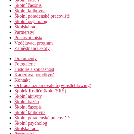
Školní časopis
Školní knihovna
Školní poradenské pracoviště
Školní psycholog
Školská rada
Partnerství
Pracovní místa
Vzdělávací program
Zaměstnanci školy
Dokumenty
Fotogalerie
Historie a současnost
Kariérová poradkyně
Kontakt
Ochrana oznamovatelů (whistleblowing)
Spolek Rodiče škole (SRŠ)
Školní aktivity
Školní bazén
Školní časopis
Školní knihovna
Školní poradenské pracoviště
Školní psycholog
Školská rada
Partnerství