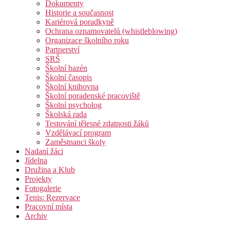
Dokumenty
Historie a současnost
Kariérová poradkyně
Ochrana oznamovatelů (whistleblowing)
Organizace školního roku
Partnerství
SRŠ
Školní bazén
Školní časopis
Školní knihovna
Školní poradenské pracoviště
Školní psycholog
Školská rada
Testování tělesné zdatnosti žáků
Vzdělávací program
Zaměstnanci školy
Nadaní žáci
Jídelna
Družina a Klub
Projekty
Fotogalerie
Tenis: Rezervace
Pracovní místa
Archiv