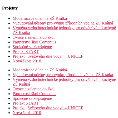
Projekty
Modernizace dílen na ZŠ Krátká
Vybudování učebny pro výuku přírodních věd na ZŠ Krátká
Výměna vzduchotechnické jednotky pro odvětrávání kuchyně
ZŠ Krátká
Ovoce a zelenina do škol
Partnerství škol Comenius
Společně se zlepšujeme
Projekt START
Projekt „Světového dne vody“ – UNICEF
Nová škola 2010
Modernizace dílen na ZŠ Krátká
Vybudování učebny pro výuku přírodních věd na ZŠ Krátká
Výměna vzduchotechnické jednotky pro odvětrávání kuchyně
ZŠ Krátká
Ovoce a zelenina do škol
Partnerství škol Comenius
Společně se zlepšujeme
Projekt START
Projekt „Světového dne vody“ – UNICEF
Nová škola 2010