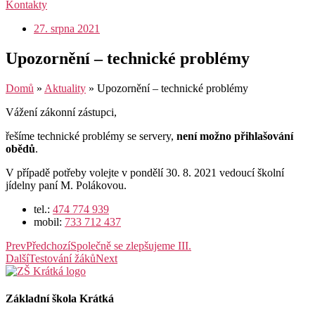
Kontakty
27. srpna 2021
Upozornění – technické problémy
Domů
»
Aktuality
»
Upozornění – technické problémy
Vážení zákonní zástupci,
řešíme technické problémy se servery,
není možno přihlašování
obědů
.
V případě potřeby volejte v pondělí 30. 8. 2021 vedoucí školní
jídelny paní M. Polákovou.
tel.:
474 774 939
mobil:
733 712 437
Prev
Předchozí
Společně se zlepšujeme III.
Další
Testování žáků
Next
Základní škola Krátká