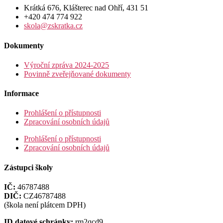
Krátká 676, Klášterec nad Ohří, 431 51
+420 474 774 922
skola@zskratka.cz
Dokumenty
Výroční zpráva 2024-2025
Povinně zveřejňované dokumenty
Informace
Prohlášení o přístupnosti
Zpracování osobních údajů
Prohlášení o přístupnosti
Zpracování osobních údajů
Zástupci školy
IČ:
46787488
DIČ:
CZ46787488
(škola není plátcem DPH)
ID datové schránky:
rm2qcd9