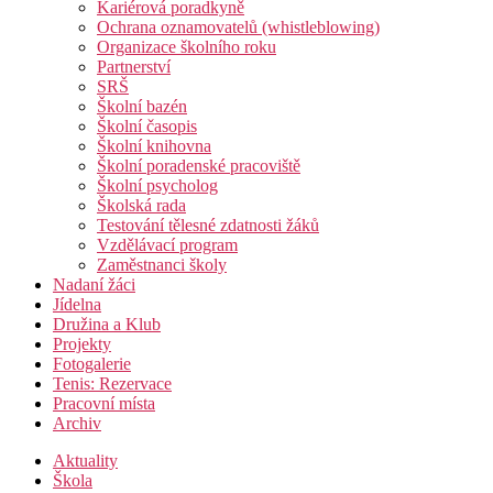
Kariérová poradkyně
Ochrana oznamovatelů (whistleblowing)
Organizace školního roku
Partnerství
SRŠ
Školní bazén
Školní časopis
Školní knihovna
Školní poradenské pracoviště
Školní psycholog
Školská rada
Testování tělesné zdatnosti žáků
Vzdělávací program
Zaměstnanci školy
Nadaní žáci
Jídelna
Družina a Klub
Projekty
Fotogalerie
Tenis: Rezervace
Pracovní místa
Archiv
Aktuality
Škola