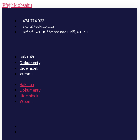
Přejít k obsahu
474 774 922
skola@zskratka.cz
Krátká 676, Klášterec nad Ohří, 431 51
Bakaláři
Dokumenty
Jídelníček
Webmail
Bakaláři
Dokumenty
Jídelníček
Webmail