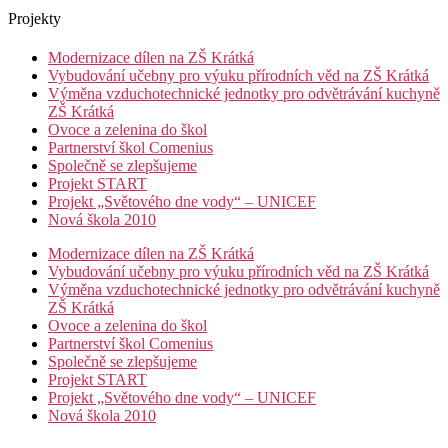
Projekty
Modernizace dílen na ZŠ Krátká
Vybudování učebny pro výuku přírodních věd na ZŠ Krátká
Výměna vzduchotechnické jednotky pro odvětrávání kuchyně
ZŠ Krátká
Ovoce a zelenina do škol
Partnerství škol Comenius
Společně se zlepšujeme
Projekt START
Projekt „Světového dne vody“ – UNICEF
Nová škola 2010
Modernizace dílen na ZŠ Krátká
Vybudování učebny pro výuku přírodních věd na ZŠ Krátká
Výměna vzduchotechnické jednotky pro odvětrávání kuchyně
ZŠ Krátká
Ovoce a zelenina do škol
Partnerství škol Comenius
Společně se zlepšujeme
Projekt START
Projekt „Světového dne vody“ – UNICEF
Nová škola 2010