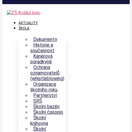
AKTUALITY
ŠKOLA
Dokumenty
Historie a
současnost
Kariérová
poradkyně
Ochrana
oznamovatelů
(whistleblowing)
Organizace
školního roku
Partnerství
SRŠ
Školní bazén
Školní časopis
Školní
knihovna
Školní