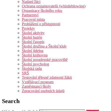
Nadaní žáci
Ochrana oznamovatelů (whistleblowing)
Organizace školního roku
Partnerství
Pracovní místa
Prohlášení o přístupnosti
Projekty
Školní aktivity
Školní bazén
Školní časopis
Školní družina a Školní klub
Školní jídelna
Školní knihovna
Školní poradenské pracoviště
Školní psycholog
Školská rada
SRŠ
Testování tělesné zdatnosti žáků
Vzdělávací program
Zaměstnanci školy
Zpracování osobních údajů
Search