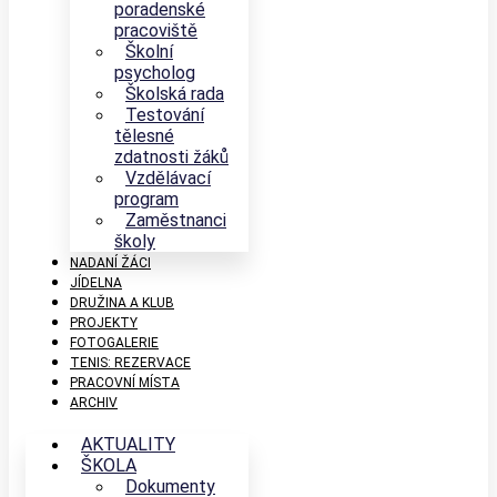
poradenské
pracoviště
Školní
psycholog
Školská rada
Testování
tělesné
zdatnosti žáků
Vzdělávací
program
Zaměstnanci
školy
NADANÍ ŽÁCI
JÍDELNA
DRUŽINA A KLUB
PROJEKTY
FOTOGALERIE
TENIS: REZERVACE
PRACOVNÍ MÍSTA
ARCHIV
AKTUALITY
ŠKOLA
Dokumenty