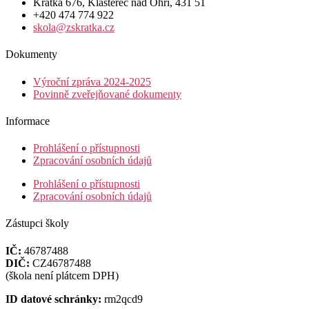
Krátká 676, Klášterec nad Ohří, 431 51
+420 474 774 922
skola@zskratka.cz
Dokumenty
Výroční zpráva 2024-2025
Povinně zveřejňované dokumenty
Informace
Prohlášení o přístupnosti
Zpracování osobních údajů
Prohlášení o přístupnosti
Zpracování osobních údajů
Zástupci školy
IČ:
46787488
DIČ:
CZ46787488
(škola není plátcem DPH)
ID datové schránky:
rm2qcd9