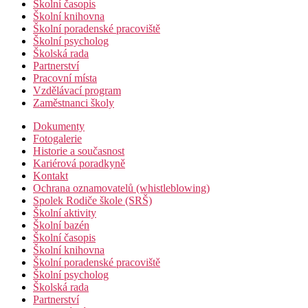
Školní časopis
Školní knihovna
Školní poradenské pracoviště
Školní psycholog
Školská rada
Partnerství
Pracovní místa
Vzdělávací program
Zaměstnanci školy
Dokumenty
Fotogalerie
Historie a současnost
Kariérová poradkyně
Kontakt
Ochrana oznamovatelů (whistleblowing)
Spolek Rodiče škole (SRŠ)
Školní aktivity
Školní bazén
Školní časopis
Školní knihovna
Školní poradenské pracoviště
Školní psycholog
Školská rada
Partnerství