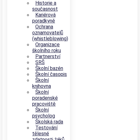
Historie a
současnost
Kariérová
poradkyně
Ochrana
oznamovatelů
(whistleblowing)
Organizace
školního roku
Partnerství
SRŠ
Školní bazén
Školní časopis
Školní
knihovna
Školní
poradenské
pracoviště
Školní
psycholog
Školská rada
Testování
tělesné
zdatnosti žáků