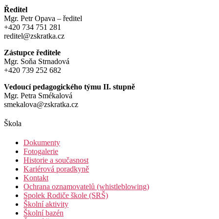
Ředitel
Mgr. Petr Opava – ředitel
+420 734 751 281
reditel@zskratka.cz
Zástupce ředitele
Mgr. Soňa Strnadová
+420 739 252 682
Vedoucí pedagogického týmu II. stupně
Mgr. Petra Smékalová
smekalova@zskratka.cz
Škola
Dokumenty
Fotogalerie
Historie a současnost
Kariérová poradkyně
Kontakt
Ochrana oznamovatelů (whistleblowing)
Spolek Rodiče škole (SRŠ)
Školní aktivity
Školní bazén