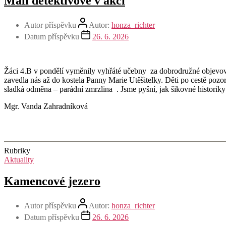
Malí detektivové v akci
Autor příspěvku
Autor:
honza_richter
Datum příspěvku
26. 6. 2026
Žáci 4.B v pondělí vyměnily vyhřáté učebny za dobrodružné objevová
zavedla nás až do kostela Panny Marie Utěšitelky. Děti po cestě pozorn
sladká odměna – parádní zmrzlina . Jsme pyšní, jak šikovné historik
Mgr. Vanda Zahradníková
Rubriky
Aktuality
Kamencové jezero
Autor příspěvku
Autor:
honza_richter
Datum příspěvku
26. 6. 2026