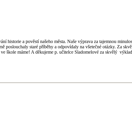
ní historie a pověstí našeho města. Naše výprava za tajemnou minulo
ě poslouchaly staré příběhy a odpovídaly na všetečné otázky. Za skvělé 
y ve škole máme! A děkujeme p. učitelce Sladomelové za skvělý výklad