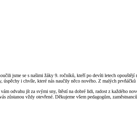
učili jsme se s našimi žáky 9. ročníků, kteří po devíti letech opouštějí
 úspěchy i chvíle, které nás naučily něco nového. Z malých prvňáčků vy
e vám odvahu jít za svými sny, štěstí na dobré lidi, radost z každého 
 vás zůstanou vždy otevřené. Děkujeme všem pedagogům, zaměstnancům šk