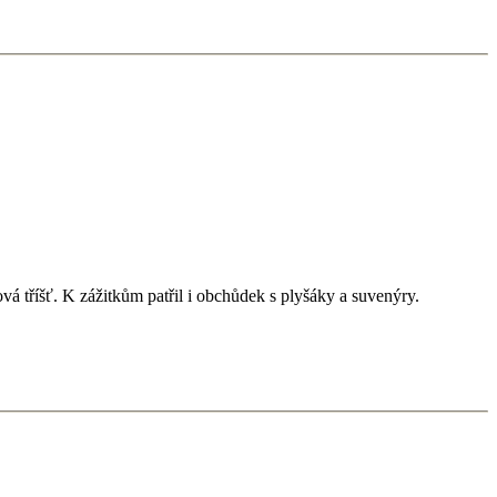
ová tříšť. K zážitkům patřil i obchůdek s plyšáky a suvenýry.