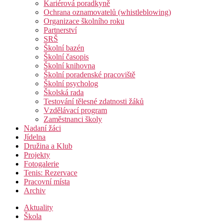
Kariérová poradkyně
Ochrana oznamovatelů (whistleblowing)
Organizace školního roku
Partnerství
SRŠ
Školní bazén
Školní časopis
Školní knihovna
Školní poradenské pracoviště
Školní psycholog
Školská rada
Testování tělesné zdatnosti žáků
Vzdělávací program
Zaměstnanci školy
Nadaní žáci
Jídelna
Družina a Klub
Projekty
Fotogalerie
Tenis: Rezervace
Pracovní místa
Archiv
Aktuality
Škola