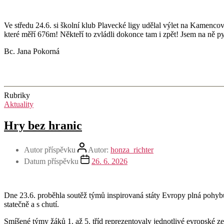
Ve středu 24.6. si školní klub Plavecké ligy udělal výlet na Kamencov
které měří 676m! Někteří to zvládli dokonce tam i zpět! Jsem na ně p
Bc. Jana Pokorná
Rubriky
Aktuality
Hry bez hranic
Autor příspěvku
Autor:
honza_richter
Datum příspěvku
26. 6. 2026
Dne 23.6. proběhla soutěž týmů inspirovaná státy Evropy plná pohybu,
statečně a s chutí.
Smíšené týmy žáků 1. až 5. tříd reprezentovaly jednotlivé evropské ze