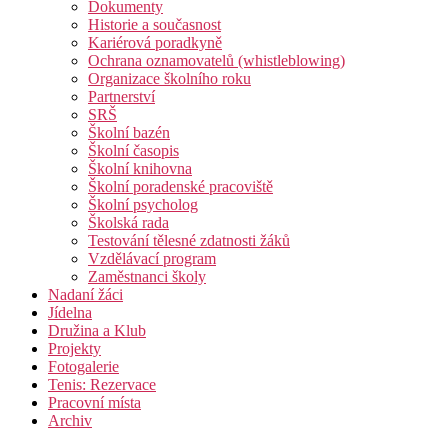
Dokumenty
Historie a současnost
Kariérová poradkyně
Ochrana oznamovatelů (whistleblowing)
Organizace školního roku
Partnerství
SRŠ
Školní bazén
Školní časopis
Školní knihovna
Školní poradenské pracoviště
Školní psycholog
Školská rada
Testování tělesné zdatnosti žáků
Vzdělávací program
Zaměstnanci školy
Nadaní žáci
Jídelna
Družina a Klub
Projekty
Fotogalerie
Tenis: Rezervace
Pracovní místa
Archiv