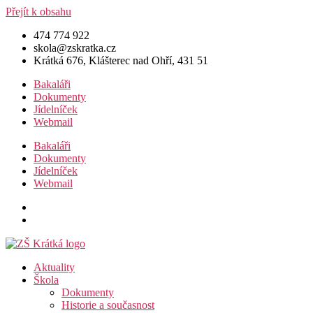
Přejít k obsahu
474 774 922
skola@zskratka.cz
Krátká 676, Klášterec nad Ohří, 431 51
Bakaláři
Dokumenty
Jídelníček
Webmail
Bakaláři
Dokumenty
Jídelníček
Webmail
Aktuality
Škola
Dokumenty
Historie a současnost