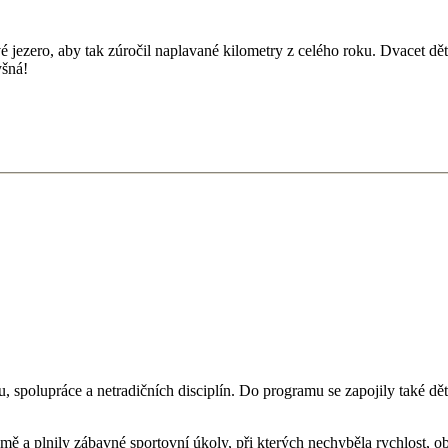
é jezero, aby tak zúročil naplavané kilometry z celého roku. Dvacet dě
yšná!
 spolupráce a netradičních disciplín. Do programu se zapojily také dět
mě a plnily zábavné sportovní úkoly, při kterých nechyběla rychlost, o