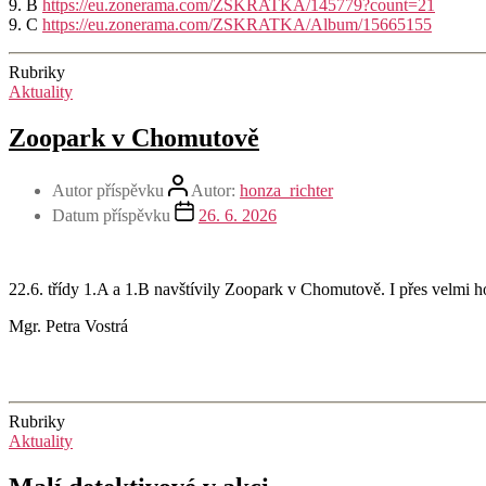
9. B
https://eu.zonerama.com/ZSKRATKA/145779?count=21
9. C
https://eu.zonerama.com/ZSKRATKA/Album/15665155
Rubriky
Aktuality
Zoopark v Chomutově
Autor příspěvku
Autor:
honza_richter
Datum příspěvku
26. 6. 2026
22.6. třídy 1.A a 1.B navštívily Zoopark v Chomutově. I přes velmi hor
Mgr. Petra Vostrá
Rubriky
Aktuality