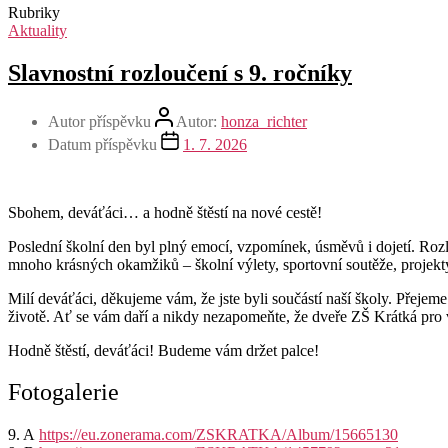
Rubriky
Aktuality
Slavnostní rozloučení s 9. ročníky
Autor příspěvku
Autor:
honza_richter
Datum příspěvku
1. 7. 2026
Sbohem, deváťáci… a hodně štěstí na nové cestě!
Poslední školní den byl plný emocí, vzpomínek, úsměvů i dojetí. Rozlo
mnoho krásných okamžiků – školní výlety, sportovní soutěže, projekty,
Milí deváťáci, děkujeme vám, že jste byli součástí naší školy. Přejem
životě. Ať se vám daří a nikdy nezapomeňte, že dveře ZŠ Krátká pro
Hodně štěstí, deváťáci! Budeme vám držet palce!
Fotogalerie
9. A
https://eu.zonerama.com/ZSKRATKA/Album/15665130