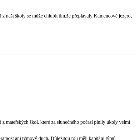
tí z naší školy se může chlubit tím,že přeplavaly Kamencové jezero,
i z mateřských škol, které za slunečného počasí plnily úkoly velmi
bratnost ani týmový duch. Důležitou roli měli kapitáni týmů –