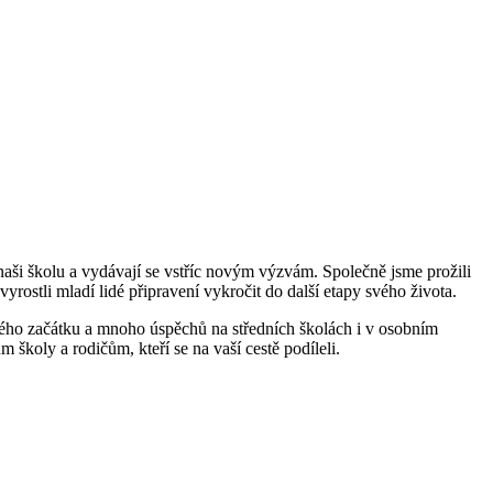
 naši školu a vydávají se vstříc novým výzvám. Společně jsme prožili
rostli mladí lidé připravení vykročit do další etapy svého života.
nového začátku a mnoho úspěchů na středních školách i v osobním
oly a rodičům, kteří se na vaší cestě podíleli.