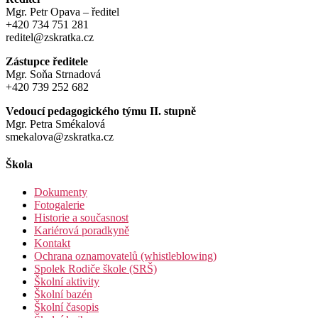
Mgr. Petr Opava – ředitel
+420 734 751 281
reditel@zskratka.cz
Zástupce ředitele
Mgr. Soňa Strnadová
+420 739 252 682
Vedoucí pedagogického týmu II. stupně
Mgr. Petra Smékalová
smekalova@zskratka.cz
Škola
Dokumenty
Fotogalerie
Historie a současnost
Kariérová poradkyně
Kontakt
Ochrana oznamovatelů (whistleblowing)
Spolek Rodiče škole (SRŠ)
Školní aktivity
Školní bazén
Školní časopis