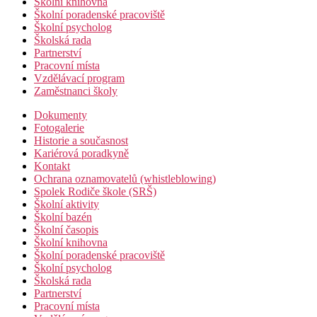
Školní knihovna
Školní poradenské pracoviště
Školní psycholog
Školská rada
Partnerství
Pracovní místa
Vzdělávací program
Zaměstnanci školy
Dokumenty
Fotogalerie
Historie a současnost
Kariérová poradkyně
Kontakt
Ochrana oznamovatelů (whistleblowing)
Spolek Rodiče škole (SRŠ)
Školní aktivity
Školní bazén
Školní časopis
Školní knihovna
Školní poradenské pracoviště
Školní psycholog
Školská rada
Partnerství
Pracovní místa