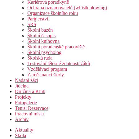
Kariérová poradkyně
Ochrana oznamovatelů (whistleblowing)
Organizace školního roku
Partnerství
SRŠ
Školní bazén
Školní časopis
Školní knihovna
Školní poradenské pracoviště
Školní psycholog
Školská rada
Testování tělesné zdatnosti žáků
Vzdělávací program
Zaměstnanci školy
Nadaní žáci
Jídelna
Družina a Klub
Projekty
Fotogalerie
Tenis: Rezervace
Pracovní místa
Archiv
Aktuality
Škola