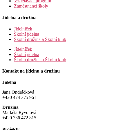
Vzdělávací program
Zaměstnanci školy
Jídelna a družina
Jídelníček
Školní jídelna
Školní družina a Školní klub
Jídelníček
Školní jídelna
Školní družina a Školní klub
Kontakt na jídelnu a družinu
Jídelna
Jana Ondráčková
+420 474 375 961
Družina
Markéta Ryvolová
+420 736 472 815
Projekty