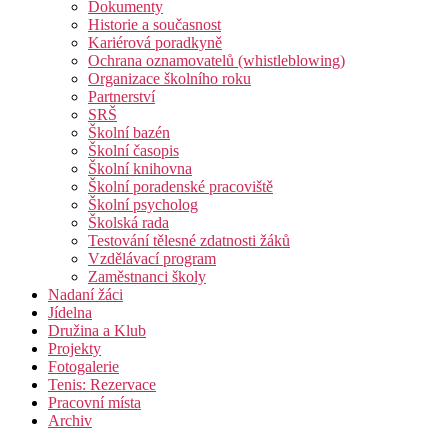
Dokumenty
Historie a současnost
Kariérová poradkyně
Ochrana oznamovatelů (whistleblowing)
Organizace školního roku
Partnerství
SRŠ
Školní bazén
Školní časopis
Školní knihovna
Školní poradenské pracoviště
Školní psycholog
Školská rada
Testování tělesné zdatnosti žáků
Vzdělávací program
Zaměstnanci školy
Nadaní žáci
Jídelna
Družina a Klub
Projekty
Fotogalerie
Tenis: Rezervace
Pracovní místa
Archiv