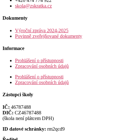
+420 474 774 922
skola@zskratka.cz
Dokumenty
Výroční zpráva 2024-2025
Povinně zveřejňované dokumenty
Informace
Prohlášení o přístupnosti
Zpracování osobních údajů
Prohlášení o přístupnosti
Zpracování osobních údajů
Zástupci školy
IČ:
46787488
DIČ:
CZ46787488
(škola není plátcem DPH)
ID datové schránky:
rm2qcd9
Ředitel