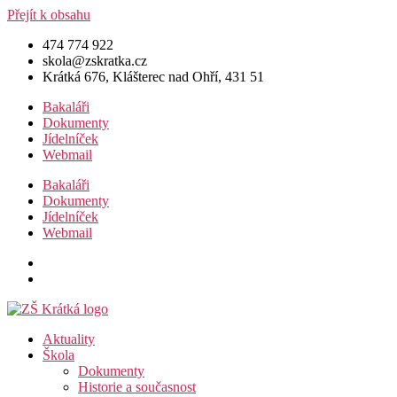
Přejít k obsahu
474 774 922
skola@zskratka.cz
Krátká 676, Klášterec nad Ohří, 431 51
Bakaláři
Dokumenty
Jídelníček
Webmail
Bakaláři
Dokumenty
Jídelníček
Webmail
Aktuality
Škola
Dokumenty
Historie a současnost