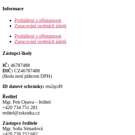
Informace
Prohlášení o přístupnosti
Zpracování osobních údajů
Prohlášení o přístupnosti
Zpracování osobních údajů
Zástupci školy
IČ:
46787488
DIČ:
CZ46787488
(škola není plátcem DPH)
ID datové schránky:
rm2qcd9
Ředitel
Mgr. Petr Opava – ředitel
+420 734 751 281
reditel@zskratka.cz
Zástupce ředitele
Mgr. Soňa Strnadová
+420 739 252 682