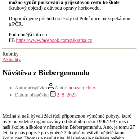
možno využít parkování a příjezdovou cestu ke škole
(kruhový objezd) z důvodu opravy horkovodu.
Doporučujeme příchod do školy od Polní ulice mezi pekárnou
a PČR.
Podrobnější info na
FB
https://www.facebook.com/zskratka.cz
Rubriky
Aktuality
Návštěva z Biebergemundu
Autor příspěvku
Autor:
honza_richter
Datum příspěvku
2. 8. 2023
Možná si naši bývalí žáci rádi připomenou výměnné pobyty, které
byly pravidelně organizovány od školního roku 1996/1997 mezi
naší školou a školou v německém Biebergemundu. Ano, je tomu 27
let, kdy nás poprvé po výměně 2 dopisů navštívili učitelé tamní
školy, pan Thomas a paní Anita. Následovala návštěva našeho