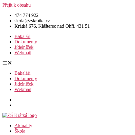
Přejít k obsahu
474 774 922
skola@zskratka.cz
Krátká 676, Klášterec nad Ohří, 431 51
Bakaláři
Dokumenty
Jídelníček
Webmail
Bakaláři
Dokumenty
Jídelníček
Webmail
Aktuality
Škola