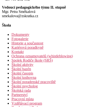
Vedoucí pedagogického týmu II. stupně
Mgr. Petra Smékalová
smekalova@zskratka.cz
Škola
Dokumenty
Fotogalerie
Historie a současnost
Kariérová poradkyně
Kontakt
Ochrana oznamovatelů (whistleblowing)
Spolek Rodiče škole (SRŠ)
Školní aktivity
Školní bazén
Školní časopis
Školní knihovna
Školní poradenské pracoviště
Školní psycholog
Školská rada
Partnerství
Pracovní místa
Vzdělávací program