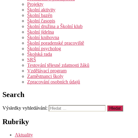
Projekty
Školní aktivity
Školní bazén
Školní časopis
Školní družina a Školní klub
Školní jídelna
Školní knihovna
Školní poradenské pracoviště
Školní psycholog
Školská rada
SRŠ
Testování tělesné zdatnosti žáků
Vzdělávací program
Zaměstnanci školy
Zpracování osobních údajů
Search
Výsledky vyhledávání:
Rubriky
Aktuality