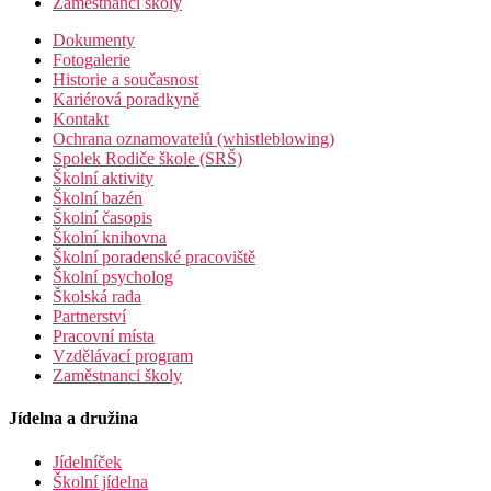
Zaměstnanci školy
Dokumenty
Fotogalerie
Historie a současnost
Kariérová poradkyně
Kontakt
Ochrana oznamovatelů (whistleblowing)
Spolek Rodiče škole (SRŠ)
Školní aktivity
Školní bazén
Školní časopis
Školní knihovna
Školní poradenské pracoviště
Školní psycholog
Školská rada
Partnerství
Pracovní místa
Vzdělávací program
Zaměstnanci školy
Jídelna a družina
Jídelníček
Školní jídelna