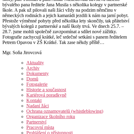
bývalého pana ředitele Jana Musila s několika kolegy v partnerské
škole. A pak už pilovali naši žáci vždy na podzim němčinu v
německých rodinách a jejich kamarádi jezdili k nám na jarní pobyt.
Přestože výměnné pobyty před několika lety skončily, tak přátelství
bývalých kolegů z partnerské a naší školy trvá. Ve dnech 25.7. –
28.7. jsme mohli společně zavzpomínat a sdílet nové zážitky.
Fotografie zachycují krátké, leč srdečné setkáni s panem ředitelem
Petrem Opavou v ZŠ Krátké. Tak zase někdy příště…
Mgr. Soňa Jirovcová
Aktuality
Archiv
Dokumenty
Domů
Fotogalerie
Historie a současnost
Kariérová poradkyně
Kontakt
Nadaní žáci
Ochrana oznamovatelů (whistleblowing)
Organizace školního roku
Partnerství
Pracovní místa
Prohlášení o přístupnosti