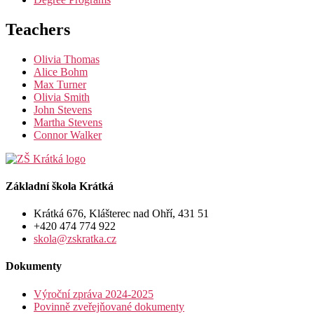
Teachers
Olivia Thomas
Alice Bohm
Max Turner
Olivia Smith
John Stevens
Martha Stevens
Connor Walker
Základní škola Krátká
Krátká 676, Klášterec nad Ohří, 431 51
+420 474 774 922
skola@zskratka.cz
Dokumenty
Výroční zpráva 2024-2025
Povinně zveřejňované dokumenty