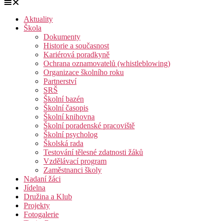
Aktuality
Škola
Dokumenty
Historie a současnost
Kariérová poradkyně
Ochrana oznamovatelů (whistleblowing)
Organizace školního roku
Partnerství
SRŠ
Školní bazén
Školní časopis
Školní knihovna
Školní poradenské pracoviště
Školní psycholog
Školská rada
Testování tělesné zdatnosti žáků
Vzdělávací program
Zaměstnanci školy
Nadaní žáci
Jídelna
Družina a Klub
Projekty
Fotogalerie