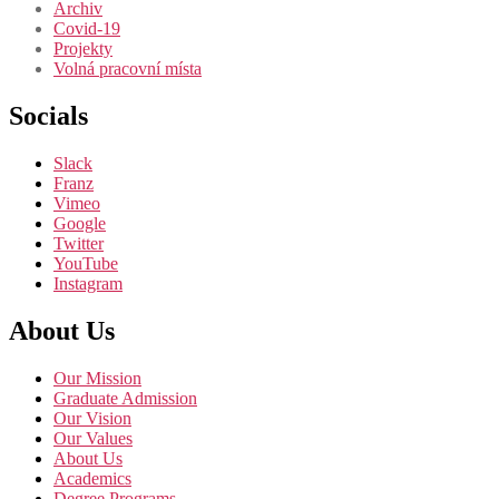
Archiv
Covid-19
Projekty
Volná pracovní místa
Socials
Slack
Franz
Vimeo
Google
Twitter
YouTube
Instagram
About Us
Our Mission
Graduate Admission
Our Vision
Our Values
About Us
Academics
Degree Programs