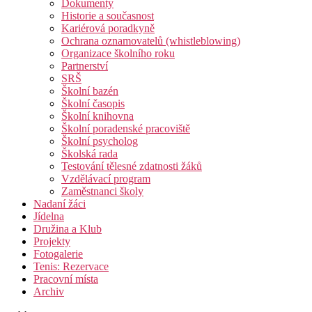
Dokumenty
Historie a současnost
Kariérová poradkyně
Ochrana oznamovatelů (whistleblowing)
Organizace školního roku
Partnerství
SRŠ
Školní bazén
Školní časopis
Školní knihovna
Školní poradenské pracoviště
Školní psycholog
Školská rada
Testování tělesné zdatnosti žáků
Vzdělávací program
Zaměstnanci školy
Nadaní žáci
Jídelna
Družina a Klub
Projekty
Fotogalerie
Tenis: Rezervace
Pracovní místa
Archiv