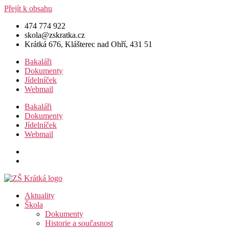
Přejít k obsahu
474 774 922
skola@zskratka.cz
Krátká 676, Klášterec nad Ohří, 431 51
Bakaláři
Dokumenty
Jídelníček
Webmail
Bakaláři
Dokumenty
Jídelníček
Webmail
Aktuality
Škola
Dokumenty
Historie a současnost