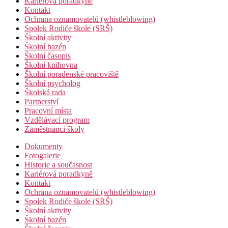
Kariérová poradkyně
Kontakt
Ochrana oznamovatelů (whistleblowing)
Spolek Rodiče škole (SRŠ)
Školní aktivity
Školní bazén
Školní časopis
Školní knihovna
Školní poradenské pracoviště
Školní psycholog
Školská rada
Partnerství
Pracovní místa
Vzdělávací program
Zaměstnanci školy
Dokumenty
Fotogalerie
Historie a současnost
Kariérová poradkyně
Kontakt
Ochrana oznamovatelů (whistleblowing)
Spolek Rodiče škole (SRŠ)
Školní aktivity
Školní bazén