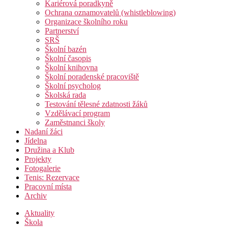
Kariérová poradkyně
Ochrana oznamovatelů (whistleblowing)
Organizace školního roku
Partnerství
SRŠ
Školní bazén
Školní časopis
Školní knihovna
Školní poradenské pracoviště
Školní psycholog
Školská rada
Testování tělesné zdatnosti žáků
Vzdělávací program
Zaměstnanci školy
Nadaní žáci
Jídelna
Družina a Klub
Projekty
Fotogalerie
Tenis: Rezervace
Pracovní místa
Archiv
Aktuality
Škola