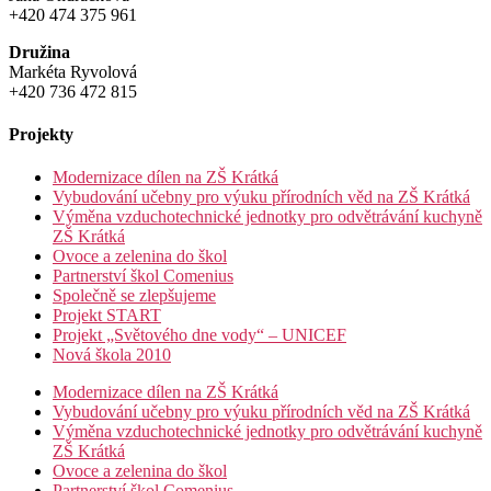
+420 474 375 961
Družina
Markéta Ryvolová
+420 736 472 815
Projekty
Modernizace dílen na ZŠ Krátká
Vybudování učebny pro výuku přírodních věd na ZŠ Krátká
Výměna vzduchotechnické jednotky pro odvětrávání kuchyně
ZŠ Krátká
Ovoce a zelenina do škol
Partnerství škol Comenius
Společně se zlepšujeme
Projekt START
Projekt „Světového dne vody“ – UNICEF
Nová škola 2010
Modernizace dílen na ZŠ Krátká
Vybudování učebny pro výuku přírodních věd na ZŠ Krátká
Výměna vzduchotechnické jednotky pro odvětrávání kuchyně
ZŠ Krátká
Ovoce a zelenina do škol
Partnerství škol Comenius