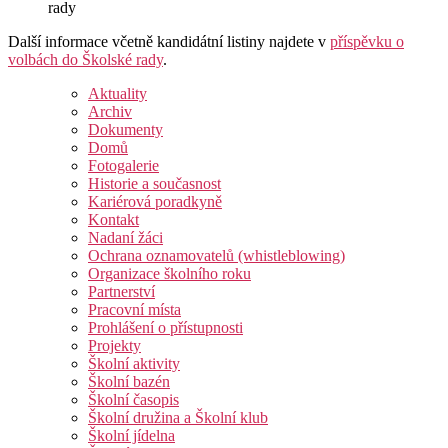
rady
Další informace včetně kandidátní listiny najdete v
příspěvku o
volbách do Školské rady
.
Aktuality
Archiv
Dokumenty
Domů
Fotogalerie
Historie a současnost
Kariérová poradkyně
Kontakt
Nadaní žáci
Ochrana oznamovatelů (whistleblowing)
Organizace školního roku
Partnerství
Pracovní místa
Prohlášení o přístupnosti
Projekty
Školní aktivity
Školní bazén
Školní časopis
Školní družina a Školní klub
Školní jídelna