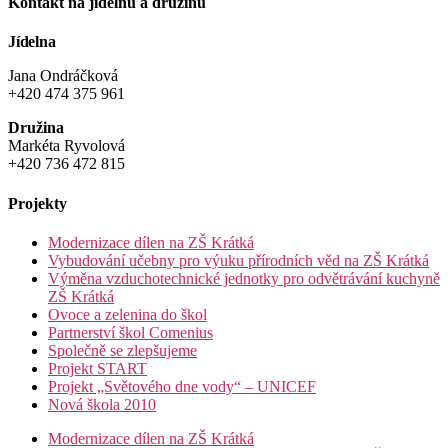
Kontakt na jídelnu a družinu
Jídelna
Jana Ondráčková
+420 474 375 961
Družina
Markéta Ryvolová
+420 736 472 815
Projekty
Modernizace dílen na ZŠ Krátká
Vybudování učebny pro výuku přírodních věd na ZŠ Krátká
Výměna vzduchotechnické jednotky pro odvětrávání kuchyně
ZŠ Krátká
Ovoce a zelenina do škol
Partnerství škol Comenius
Společně se zlepšujeme
Projekt START
Projekt „Světového dne vody“ – UNICEF
Nová škola 2010
Modernizace dílen na ZŠ Krátká