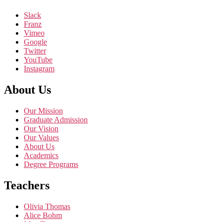
Slack
Franz
Vimeo
Google
Twitter
YouTube
Instagram
About Us
Our Mission
Graduate Admission
Our Vision
Our Values
About Us
Academics
Degree Programs
Teachers
Olivia Thomas
Alice Bohm