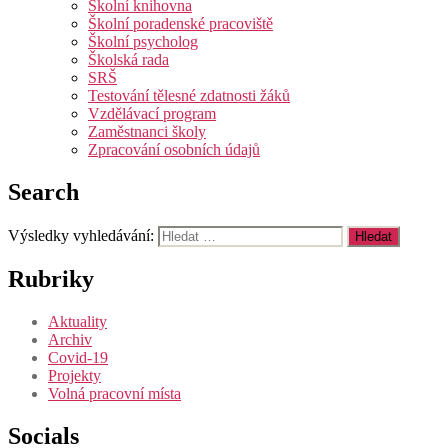
Školní knihovna
Školní poradenské pracoviště
Školní psycholog
Školská rada
SRŠ
Testování tělesné zdatnosti žáků
Vzdělávací program
Zaměstnanci školy
Zpracování osobních údajů
Search
Výsledky vyhledávání:
Rubriky
Aktuality
Archiv
Covid-19
Projekty
Volná pracovní místa
Socials