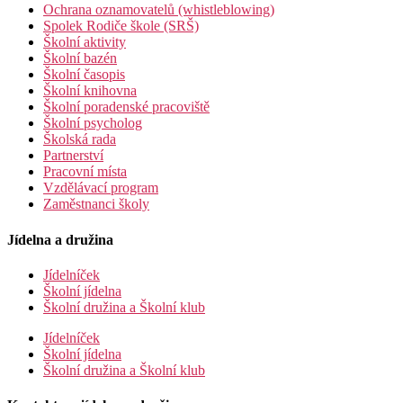
Ochrana oznamovatelů (whistleblowing)
Spolek Rodiče škole (SRŠ)
Školní aktivity
Školní bazén
Školní časopis
Školní knihovna
Školní poradenské pracoviště
Školní psycholog
Školská rada
Partnerství
Pracovní místa
Vzdělávací program
Zaměstnanci školy
Jídelna a družina
Jídelníček
Školní jídelna
Školní družina a Školní klub
Jídelníček
Školní jídelna
Školní družina a Školní klub