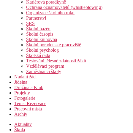
Kariérová poradkyně
Ochrana oznamovatelů (whistleblowing)
Organizace školního roku
Partnerství
SRŠ
Školní bazén
Školní časopis
Školní knihovna
Školní poradenské pracoviště
Školní psycholog
Školská rada
Testování tělesné zdatnosti žáků
Vzdělávací program
Zaměstnanci školy
Nadaní žáci
Jídelna
Družina a Klub
Projekty
Fotogalerie
Tenis: Rezervace
Pracovní místa
Archiv
Aktuality
Škola