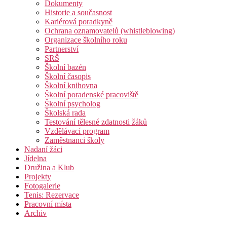
Dokumenty
Historie a současnost
Kariérová poradkyně
Ochrana oznamovatelů (whistleblowing)
Organizace školního roku
Partnerství
SRŠ
Školní bazén
Školní časopis
Školní knihovna
Školní poradenské pracoviště
Školní psycholog
Školská rada
Testování tělesné zdatnosti žáků
Vzdělávací program
Zaměstnanci školy
Nadaní žáci
Jídelna
Družina a Klub
Projekty
Fotogalerie
Tenis: Rezervace
Pracovní místa
Archiv