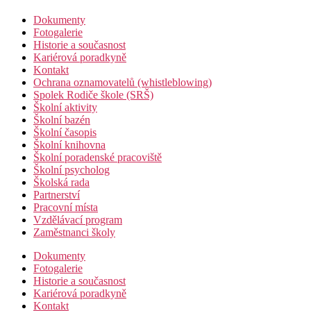
Dokumenty
Fotogalerie
Historie a současnost
Kariérová poradkyně
Kontakt
Ochrana oznamovatelů (whistleblowing)
Spolek Rodiče škole (SRŠ)
Školní aktivity
Školní bazén
Školní časopis
Školní knihovna
Školní poradenské pracoviště
Školní psycholog
Školská rada
Partnerství
Pracovní místa
Vzdělávací program
Zaměstnanci školy
Dokumenty
Fotogalerie
Historie a současnost
Kariérová poradkyně
Kontakt