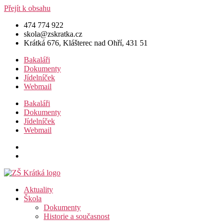
Přejít k obsahu
474 774 922
skola@zskratka.cz
Krátká 676, Klášterec nad Ohří, 431 51
Bakaláři
Dokumenty
Jídelníček
Webmail
Bakaláři
Dokumenty
Jídelníček
Webmail
Aktuality
Škola
Dokumenty
Historie a současnost