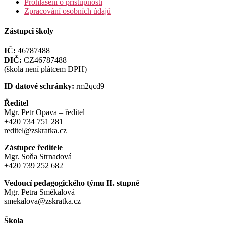
Prohlášení o přístupnosti
Zpracování osobních údajů
Zástupci školy
IČ:
46787488
DIČ:
CZ46787488
(škola není plátcem DPH)
ID datové schránky:
rm2qcd9
Ředitel
Mgr. Petr Opava – ředitel
+420 734 751 281
reditel@zskratka.cz
Zástupce ředitele
Mgr. Soňa Strnadová
+420 739 252 682
Vedoucí pedagogického týmu II. stupně
Mgr. Petra Smékalová
smekalova@zskratka.cz
Škola