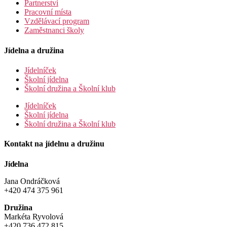
Partnerství
Pracovní místa
Vzdělávací program
Zaměstnanci školy
Jídelna a družina
Jídelníček
Školní jídelna
Školní družina a Školní klub
Jídelníček
Školní jídelna
Školní družina a Školní klub
Kontakt na jídelnu a družinu
Jídelna
Jana Ondráčková
+420 474 375 961
Družina
Markéta Ryvolová
+420 736 472 815