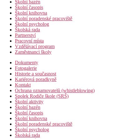
Školní bazén
Školní časopis
Školní knihovna
Školní poradenské pracoviště
Školní psycholog
Školská rada
Partnerství
Pracovní místa
Vzdělávací program
Zaměstnanci školy
Dokumenty
Fotogalerie
Historie a současnost
Kariérová poradkyně
Kontakt
Ochrana oznamovatelů (whistleblowing)
Spolek Rodiče škole (SRŠ)
Školní aktivity
Školní bazén
Školní časopis
Školní knihovna
Školní poradenské pracoviště
Školní psycholog
Školská rada