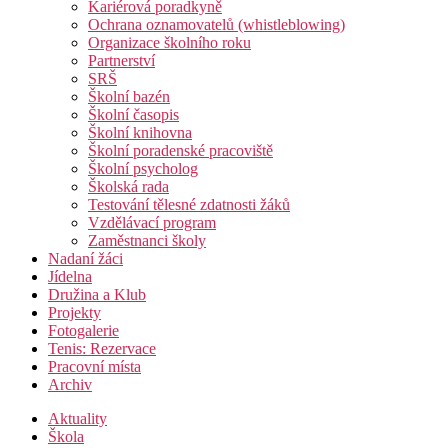
Kariérová poradkyně
Ochrana oznamovatelů (whistleblowing)
Organizace školního roku
Partnerství
SRŠ
Školní bazén
Školní časopis
Školní knihovna
Školní poradenské pracoviště
Školní psycholog
Školská rada
Testování tělesné zdatnosti žáků
Vzdělávací program
Zaměstnanci školy
Nadaní žáci
Jídelna
Družina a Klub
Projekty
Fotogalerie
Tenis: Rezervace
Pracovní místa
Archiv
Aktuality
Škola