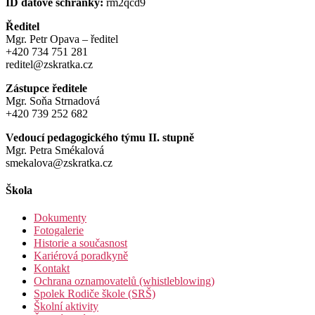
ID datové schránky:
rm2qcd9
Ředitel
Mgr. Petr Opava – ředitel
+420 734 751 281
reditel@zskratka.cz
Zástupce ředitele
Mgr. Soňa Strnadová
+420 739 252 682
Vedoucí pedagogického týmu II. stupně
Mgr. Petra Smékalová
smekalova@zskratka.cz
Škola
Dokumenty
Fotogalerie
Historie a současnost
Kariérová poradkyně
Kontakt
Ochrana oznamovatelů (whistleblowing)
Spolek Rodiče škole (SRŠ)
Školní aktivity