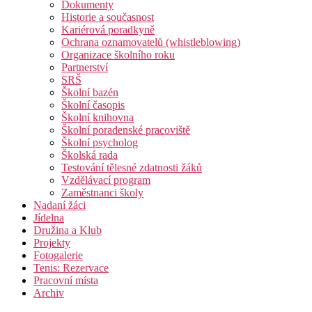
Dokumenty
Historie a současnost
Kariérová poradkyně
Ochrana oznamovatelů (whistleblowing)
Organizace školního roku
Partnerství
SRŠ
Školní bazén
Školní časopis
Školní knihovna
Školní poradenské pracoviště
Školní psycholog
Školská rada
Testování tělesné zdatnosti žáků
Vzdělávací program
Zaměstnanci školy
Nadaní žáci
Jídelna
Družina a Klub
Projekty
Fotogalerie
Tenis: Rezervace
Pracovní místa
Archiv