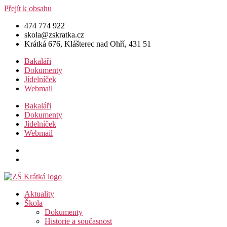
Přejít k obsahu
474 774 922
skola@zskratka.cz
Krátká 676, Klášterec nad Ohří, 431 51
Bakaláři
Dokumenty
Jídelníček
Webmail
Bakaláři
Dokumenty
Jídelníček
Webmail
Aktuality
Škola
Dokumenty
Historie a současnost