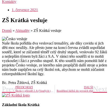
Kontakty
1. července 2021
ZŠ Krátká vesluje
Domů
»
Aktuality
»
ZŠ Krátká vesluje
Naše škola pořídila dva veslovací trenažéry, ale díky covidu si jich
děti moc neužily. Ale přesto jsme na konci června zvládli uspořádat
soutěž, které se zúčastnil téměř celý druhý stupeň, veslovalo 92 žáků
a nejlepším týmem byli žáci z 9.A. V rámci této soutěži si to mohli
vyzkoušet i žáci z prvního stupně. K této soutěži nám pomohli lidé z
projektu Česko vesluje, ze kterého nám propůjčili další stroje a jeden
nám bude zapůjčen na celý školní rok, abychom se mohli zúčastnit
celorepublikové školní ligy.
Bc. Petra Žihlová, ZŠ Krátká
Prev
Next
PŘEDCHOZÍ
DALŠÍ
Škola v přírodě 2.A (Veselých ještěrek)
Rozdělení žáčků do prvních tříd
Základní škola Krátká