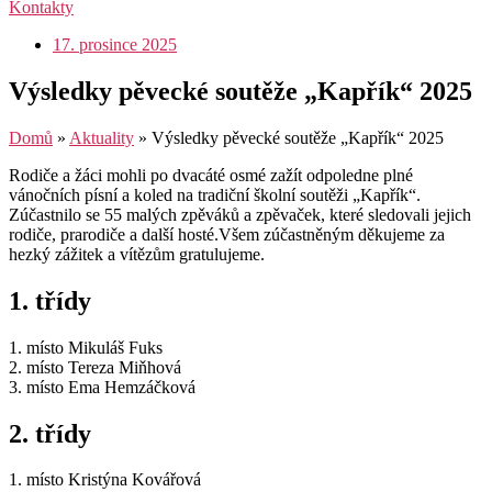
Kontakty
17. prosince 2025
Výsledky pěvecké soutěže „Kapřík“ 2025
Domů
»
Aktuality
»
Výsledky pěvecké soutěže „Kapřík“ 2025
Rodiče a žáci mohli po dvacáté osmé zažít odpoledne plné
vánočních písní a koled na tradiční školní soutěži „Kapřík“.
Zúčastnilo se 55 malých zpěváků a zpěvaček, které sledovali jejich
rodiče, prarodiče a další hosté.Všem zúčastněným děkujeme za
hezký zážitek a vítězům gratulujeme.
1. třídy
1. místo Mikuláš Fuks
2. místo Tereza Miňhová
3. místo Ema Hemzáčková
2. třídy
1. místo Kristýna Kovářová