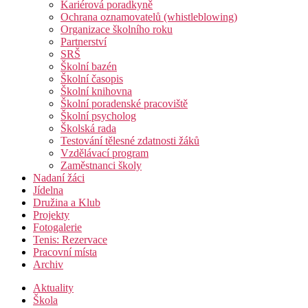
Kariérová poradkyně
Ochrana oznamovatelů (whistleblowing)
Organizace školního roku
Partnerství
SRŠ
Školní bazén
Školní časopis
Školní knihovna
Školní poradenské pracoviště
Školní psycholog
Školská rada
Testování tělesné zdatnosti žáků
Vzdělávací program
Zaměstnanci školy
Nadaní žáci
Jídelna
Družina a Klub
Projekty
Fotogalerie
Tenis: Rezervace
Pracovní místa
Archiv
Aktuality
Škola