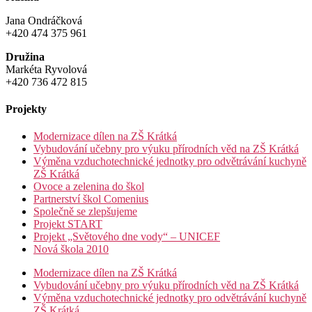
Jana Ondráčková
+420 474 375 961
Družina
Markéta Ryvolová
+420 736 472 815
Projekty
Modernizace dílen na ZŠ Krátká
Vybudování učebny pro výuku přírodních věd na ZŠ Krátká
Výměna vzduchotechnické jednotky pro odvětrávání kuchyně
ZŠ Krátká
Ovoce a zelenina do škol
Partnerství škol Comenius
Společně se zlepšujeme
Projekt START
Projekt „Světového dne vody“ – UNICEF
Nová škola 2010
Modernizace dílen na ZŠ Krátká
Vybudování učebny pro výuku přírodních věd na ZŠ Krátká
Výměna vzduchotechnické jednotky pro odvětrávání kuchyně
ZŠ Krátká