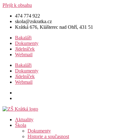
Přejít k obsahu
474 774 922
skola@zskratka.cz
Krátká 676, Klášterec nad Ohří, 431 51
Bakaláři
Dokumenty
Jídelníček
Webmail
Bakaláři
Dokumenty
Jídelníček
Webmail
Aktuality
Škola
Dokumenty
Historie a současnost