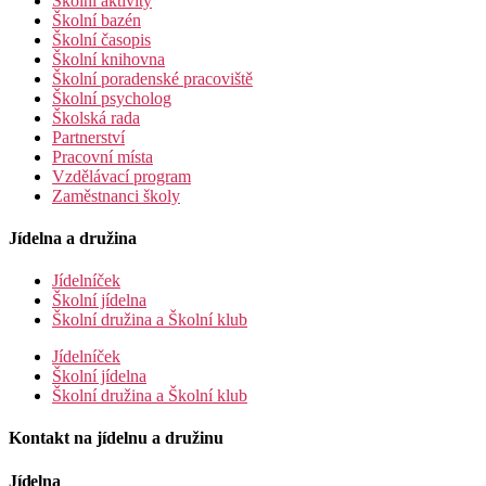
Školní aktivity
Školní bazén
Školní časopis
Školní knihovna
Školní poradenské pracoviště
Školní psycholog
Školská rada
Partnerství
Pracovní místa
Vzdělávací program
Zaměstnanci školy
Jídelna a družina
Jídelníček
Školní jídelna
Školní družina a Školní klub
Jídelníček
Školní jídelna
Školní družina a Školní klub
Kontakt na jídelnu a družinu
Jídelna