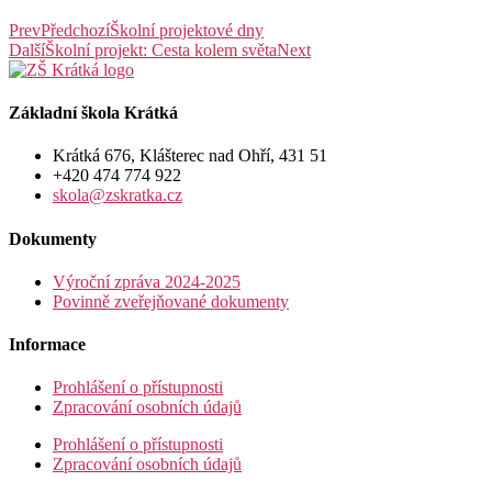
Prev
Předchozí
Školní projektové dny
Další
Školní projekt: Cesta kolem světa
Next
Základní škola Krátká
Krátká 676, Klášterec nad Ohří, 431 51
+420 474 774 922
skola@zskratka.cz
Dokumenty
Výroční zpráva 2024-2025
Povinně zveřejňované dokumenty
Informace
Prohlášení o přístupnosti
Zpracování osobních údajů
Prohlášení o přístupnosti
Zpracování osobních údajů