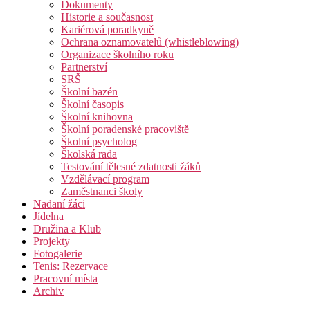
Dokumenty
Historie a současnost
Kariérová poradkyně
Ochrana oznamovatelů (whistleblowing)
Organizace školního roku
Partnerství
SRŠ
Školní bazén
Školní časopis
Školní knihovna
Školní poradenské pracoviště
Školní psycholog
Školská rada
Testování tělesné zdatnosti žáků
Vzdělávací program
Zaměstnanci školy
Nadaní žáci
Jídelna
Družina a Klub
Projekty
Fotogalerie
Tenis: Rezervace
Pracovní místa
Archiv