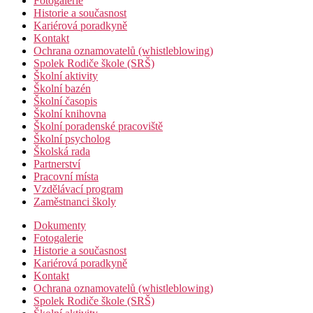
Fotogalerie
Historie a současnost
Kariérová poradkyně
Kontakt
Ochrana oznamovatelů (whistleblowing)
Spolek Rodiče škole (SRŠ)
Školní aktivity
Školní bazén
Školní časopis
Školní knihovna
Školní poradenské pracoviště
Školní psycholog
Školská rada
Partnerství
Pracovní místa
Vzdělávací program
Zaměstnanci školy
Dokumenty
Fotogalerie
Historie a současnost
Kariérová poradkyně
Kontakt
Ochrana oznamovatelů (whistleblowing)
Spolek Rodiče škole (SRŠ)