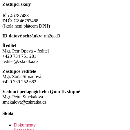
Zástupci školy
IČ:
46787488
DIČ:
CZ46787488
(škola není plátcem DPH)
ID datové schránky:
rm2qcd9
Ředitel
Mgr. Petr Opava – ředitel
+420 734 751 281
reditel@zskratka.cz
Zástupce ředitele
Mgr. Soňa Strnadová
+420 739 252 682
Vedoucí pedagogického týmu II. stupně
Mgr. Petra Smékalová
smekalova@zskratka.cz
Škola
Dokumenty