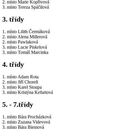
2. místo Marie Kopřivová
3. místo Tereza Spáčilová
3. třídy
1. místo Lilith Čermáková
2. místo Alena Millerová
2. místo Pawlaková
3. místo Lucie Piskelová
3. místo Tomáš Marcinka
4. třídy
1. místo Adam Rota
2. místo Jiří Choreň
3. místo Karel Stoupa
3. místo Kristýna Kefurtová
5. - 7.třídy
1. místo Bára Procházková
2. místo Zuzana Videvová
3. místo Bára Biemová