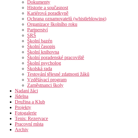
Dokumenty
Historie a současnost
Kariérová poradkyně
Ochrana oznamovatelů (whistleblowing)
Organizace školního roku
Partnerství
SRŠ
Školní bazén
Školní časopis
Školní knihovna
Školní poradenské pracoviště
Školní psycholog
Školská rada
Testování tělesné zdatnosti žáků
Vzdělávací program
Zaměstnanci školy
Nadaní žáci
Jídelna
Družina a Klub
Projekty
Fotogalerie
Tenis: Rezervace
Pracovní místa
Archiv