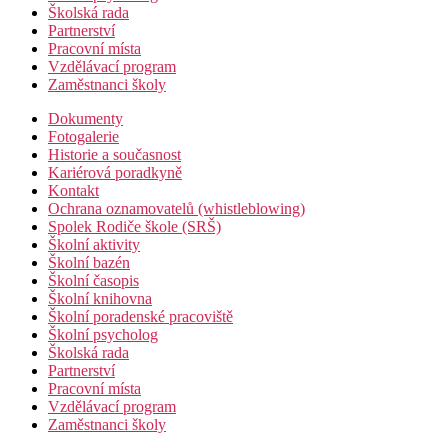
Školská rada
Partnerství
Pracovní místa
Vzdělávací program
Zaměstnanci školy
Dokumenty
Fotogalerie
Historie a současnost
Kariérová poradkyně
Kontakt
Ochrana oznamovatelů (whistleblowing)
Spolek Rodiče škole (SRŠ)
Školní aktivity
Školní bazén
Školní časopis
Školní knihovna
Školní poradenské pracoviště
Školní psycholog
Školská rada
Partnerství
Pracovní místa
Vzdělávací program
Zaměstnanci školy