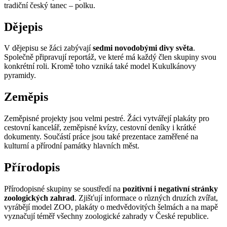
tradiční český tanec – polku.
Dějepis
V dějepisu se žáci zabývají
sedmi novodobými divy světa
.
Společně připravují reportáž, ve které má každý člen skupiny svou
konkrétní roli. Kromě toho vzniká také model Kukulkánovy
pyramidy.
Zeměpis
Zeměpisné projekty jsou velmi pestré. Žáci vytvářejí plakáty pro
cestovní kancelář, zeměpisné kvízy, cestovní deníky i krátké
dokumenty. Součástí práce jsou také prezentace zaměřené na
kulturní a přírodní památky hlavních měst.
Přírodopis
Přírodopisné skupiny se soustředí na
pozitivní i negativní stránky
zoologických zahrad
. Zjišťují informace o různých druzích zvířat,
vyrábějí model ZOO, plakáty o medvědovitých šelmách a na mapě
vyznačují téměř všechny zoologické zahrady v České republice.