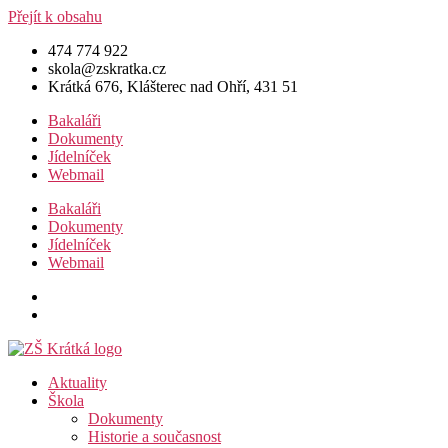
Přejít k obsahu
474 774 922
skola@zskratka.cz
Krátká 676, Klášterec nad Ohří, 431 51
Bakaláři
Dokumenty
Jídelníček
Webmail
Bakaláři
Dokumenty
Jídelníček
Webmail
Aktuality
Škola
Dokumenty
Historie a současnost