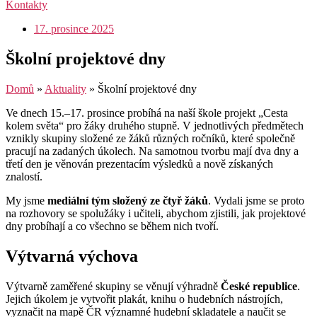
Kontakty
17. prosince 2025
Školní projektové dny
Domů
»
Aktuality
»
Školní projektové dny
Ve dnech 15.–17. prosince probíhá na naší škole projekt „Cesta
kolem světa“ pro žáky druhého stupně. V jednotlivých předmětech
vznikly skupiny složené ze žáků různých ročníků, které společně
pracují na zadaných úkolech. Na samotnou tvorbu mají dva dny a
třetí den je věnován prezentacím výsledků a nově získaných
znalostí.
My jsme
mediální tým složený ze čtyř žáků
. Vydali jsme se proto
na rozhovory se spolužáky i učiteli, abychom zjistili, jak projektové
dny probíhají a co všechno se během nich tvoří.
Výtvarná výchova
Výtvarně zaměřené skupiny se věnují výhradně
České republice
.
Jejich úkolem je vytvořit plakát, knihu o hudebních nástrojích,
vyznačit na mapě ČR významné hudební skladatele a naučit se