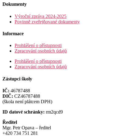
Dokumenty
Výroční zpráva 2024-2025
Povinně zveřejňované dokumenty
Informace
Prohlášení o přístupnosti
Zpracování osobních údajů
Prohlášení o přístupnosti
Zpracování osobních údajů
Zástupci školy
IČ:
46787488
DIČ:
CZ46787488
(škola není plátcem DPH)
ID datové schránky:
rm2qcd9
Ředitel
Mgr. Petr Opava – ředitel
+420 734 751 281