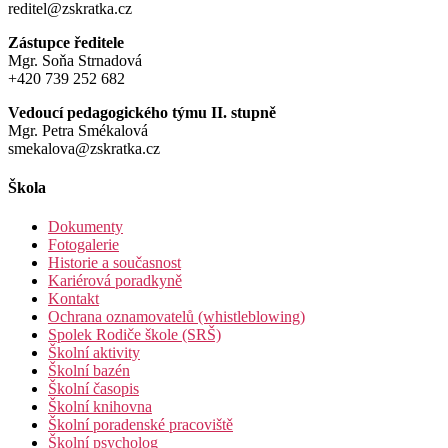
reditel@zskratka.cz
Zástupce ředitele
Mgr. Soňa Strnadová
+420 739 252 682
Vedoucí pedagogického týmu II. stupně
Mgr. Petra Smékalová
smekalova@zskratka.cz
Škola
Dokumenty
Fotogalerie
Historie a současnost
Kariérová poradkyně
Kontakt
Ochrana oznamovatelů (whistleblowing)
Spolek Rodiče škole (SRŠ)
Školní aktivity
Školní bazén
Školní časopis
Školní knihovna
Školní poradenské pracoviště
Školní psycholog