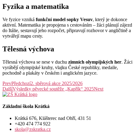
Fyzika a matematika
Ve fyzice vzniká
funkční model sopky Vesuv
, který je dokonce
aktivní. Matematika je propojena s cestováním – žáci plánují zájezd
do Itálie, sestavují jeho rozpočet, připravují rozhovor v angličtině a
vytvářejí mapu cesty.
Tělesná výchova
Tělesná výchova se nese v duchu
zimních olympijských her
. Žáci
vyrábějí olympijské kruhy, vlajku České republiky, medaile,
pochodně a plakáty v českém i anglickém jazyce.
Prev
Předchozí
2. sběrová akce 2025/2026
Další
Výsledky pěvecké soutěže „Kapřík“ 2025
Next
Základní škola Krátká
Krátká 676, Klášterec nad Ohří, 431 51
+420 474 774 922
skola@zskratka.cz