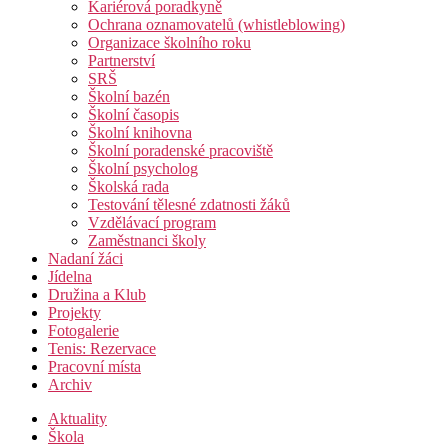
Kariérová poradkyně
Ochrana oznamovatelů (whistleblowing)
Organizace školního roku
Partnerství
SRŠ
Školní bazén
Školní časopis
Školní knihovna
Školní poradenské pracoviště
Školní psycholog
Školská rada
Testování tělesné zdatnosti žáků
Vzdělávací program
Zaměstnanci školy
Nadaní žáci
Jídelna
Družina a Klub
Projekty
Fotogalerie
Tenis: Rezervace
Pracovní místa
Archiv
Aktuality
Škola