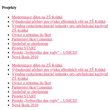
Projekty
Modernizace dílen na ZŠ Krátká
Vybudování učebny pro výuku přírodních věd na ZŠ Krátká
Výměna vzduchotechnické jednotky pro odvětrávání kuchyně
ZŠ Krátká
Ovoce a zelenina do škol
Partnerství škol Comenius
Společně se zlepšujeme
Projekt START
Projekt „Světového dne vody“ – UNICEF
Nová škola 2010
Modernizace dílen na ZŠ Krátká
Vybudování učebny pro výuku přírodních věd na ZŠ Krátká
Výměna vzduchotechnické jednotky pro odvětrávání kuchyně
ZŠ Krátká
Ovoce a zelenina do škol
Partnerství škol Comenius
Společně se zlepšujeme
Projekt START
Projekt „Světového dne vody“ – UNICEF
Nová škola 2010