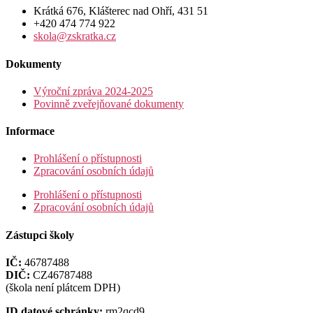
Krátká 676, Klášterec nad Ohří, 431 51
+420 474 774 922
skola@zskratka.cz
Dokumenty
Výroční zpráva 2024-2025
Povinně zveřejňované dokumenty
Informace
Prohlášení o přístupnosti
Zpracování osobních údajů
Prohlášení o přístupnosti
Zpracování osobních údajů
Zástupci školy
IČ:
46787488
DIČ:
CZ46787488
(škola není plátcem DPH)
ID datové schránky:
rm2qcd9