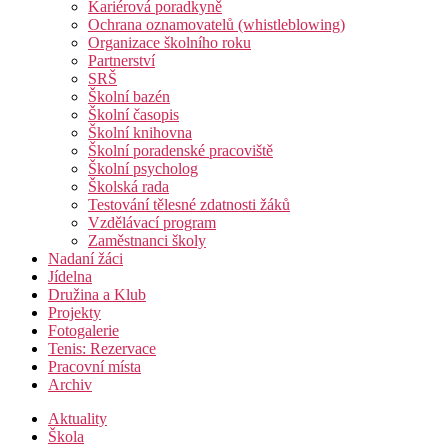
Kariérová poradkyně
Ochrana oznamovatelů (whistleblowing)
Organizace školního roku
Partnerství
SRŠ
Školní bazén
Školní časopis
Školní knihovna
Školní poradenské pracoviště
Školní psycholog
Školská rada
Testování tělesné zdatnosti žáků
Vzdělávací program
Zaměstnanci školy
Nadaní žáci
Jídelna
Družina a Klub
Projekty
Fotogalerie
Tenis: Rezervace
Pracovní místa
Archiv
Aktuality
Škola