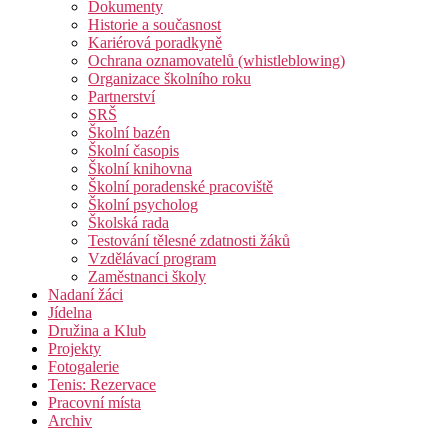
Dokumenty
Historie a současnost
Kariérová poradkyně
Ochrana oznamovatelů (whistleblowing)
Organizace školního roku
Partnerství
SRŠ
Školní bazén
Školní časopis
Školní knihovna
Školní poradenské pracoviště
Školní psycholog
Školská rada
Testování tělesné zdatnosti žáků
Vzdělávací program
Zaměstnanci školy
Nadaní žáci
Jídelna
Družina a Klub
Projekty
Fotogalerie
Tenis: Rezervace
Pracovní místa
Archiv