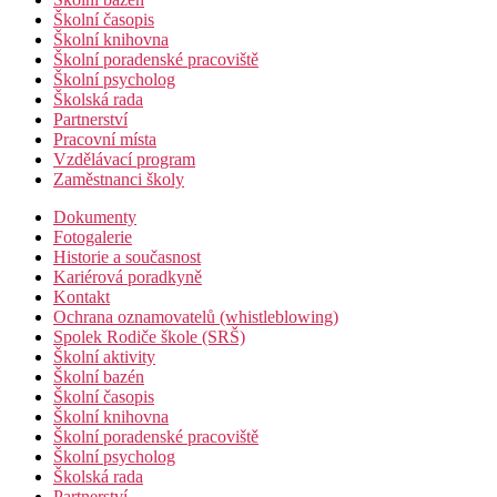
Školní časopis
Školní knihovna
Školní poradenské pracoviště
Školní psycholog
Školská rada
Partnerství
Pracovní místa
Vzdělávací program
Zaměstnanci školy
Dokumenty
Fotogalerie
Historie a současnost
Kariérová poradkyně
Kontakt
Ochrana oznamovatelů (whistleblowing)
Spolek Rodiče škole (SRŠ)
Školní aktivity
Školní bazén
Školní časopis
Školní knihovna
Školní poradenské pracoviště
Školní psycholog
Školská rada
Partnerství