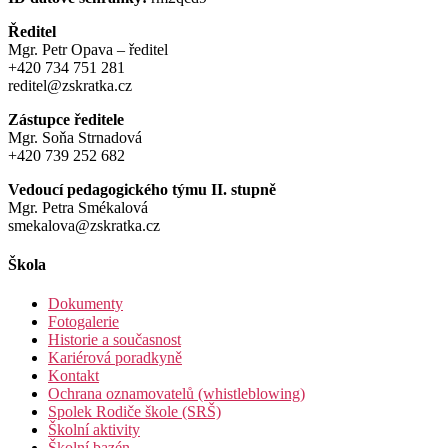
Ředitel
Mgr. Petr Opava – ředitel
+420 734 751 281
reditel@zskratka.cz
Zástupce ředitele
Mgr. Soňa Strnadová
+420 739 252 682
Vedoucí pedagogického týmu II. stupně
Mgr. Petra Smékalová
smekalova@zskratka.cz
Škola
Dokumenty
Fotogalerie
Historie a současnost
Kariérová poradkyně
Kontakt
Ochrana oznamovatelů (whistleblowing)
Spolek Rodiče škole (SRŠ)
Školní aktivity
Školní bazén