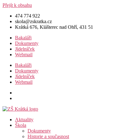
Přejít k obsahu
474 774 922
skola@zskratka.cz
Krátká 676, Klášterec nad Ohří, 431 51
Bakaláři
Dokumenty
Jídelníček
Webmail
Bakaláři
Dokumenty
Jídelníček
Webmail
Aktuality
Škola
Dokumenty
Historie a současnost