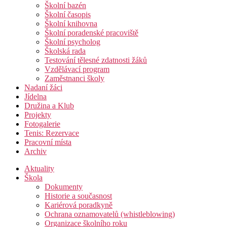
Školní bazén
Školní časopis
Školní knihovna
Školní poradenské pracoviště
Školní psycholog
Školská rada
Testování tělesné zdatnosti žáků
Vzdělávací program
Zaměstnanci školy
Nadaní žáci
Jídelna
Družina a Klub
Projekty
Fotogalerie
Tenis: Rezervace
Pracovní místa
Archiv
Aktuality
Škola
Dokumenty
Historie a současnost
Kariérová poradkyně
Ochrana oznamovatelů (whistleblowing)
Organizace školního roku