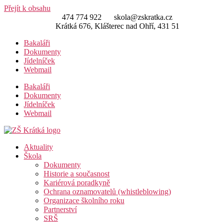
Přejít k obsahu
474 774 922
skola@zskratka.cz
Krátká 676, Klášterec nad Ohří, 431 51
Bakaláři
Dokumenty
Jídelníček
Webmail
Bakaláři
Dokumenty
Jídelníček
Webmail
Aktuality
Škola
Dokumenty
Historie a současnost
Kariérová poradkyně
Ochrana oznamovatelů (whistleblowing)
Organizace školního roku
Partnerství
SRŠ