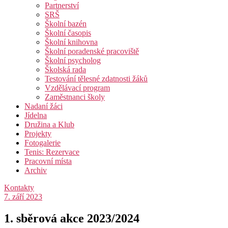
Partnerství
SRŠ
Školní bazén
Školní časopis
Školní knihovna
Školní poradenské pracoviště
Školní psycholog
Školská rada
Testování tělesné zdatnosti žáků
Vzdělávací program
Zaměstnanci školy
Nadaní žáci
Jídelna
Družina a Klub
Projekty
Fotogalerie
Tenis: Rezervace
Pracovní místa
Archiv
Kontakty
7. září 2023
1. sběrová akce 2023/2024