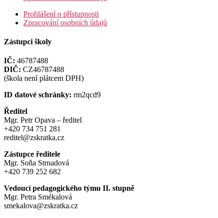
Prohlášení o přístupnosti
Zpracování osobních údajů
Zástupci školy
IČ:
46787488
DIČ:
CZ46787488
(škola není plátcem DPH)
ID datové schránky:
rm2qcd9
Ředitel
Mgr. Petr Opava – ředitel
+420 734 751 281
reditel@zskratka.cz
Zástupce ředitele
Mgr. Soňa Strnadová
+420 739 252 682
Vedoucí pedagogického týmu II. stupně
Mgr. Petra Smékalová
smekalova@zskratka.cz