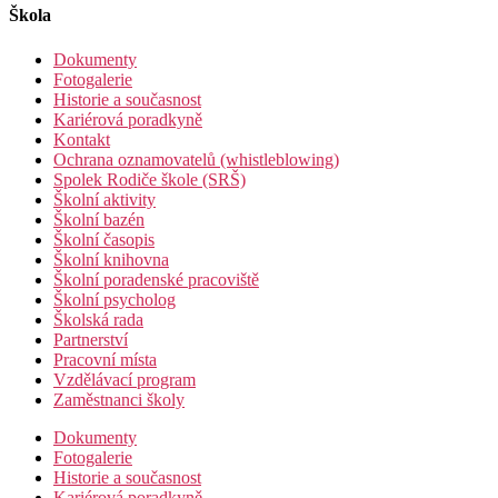
Škola
Dokumenty
Fotogalerie
Historie a současnost
Kariérová poradkyně
Kontakt
Ochrana oznamovatelů (whistleblowing)
Spolek Rodiče škole (SRŠ)
Školní aktivity
Školní bazén
Školní časopis
Školní knihovna
Školní poradenské pracoviště
Školní psycholog
Školská rada
Partnerství
Pracovní místa
Vzdělávací program
Zaměstnanci školy
Dokumenty
Fotogalerie
Historie a současnost
Kariérová poradkyně