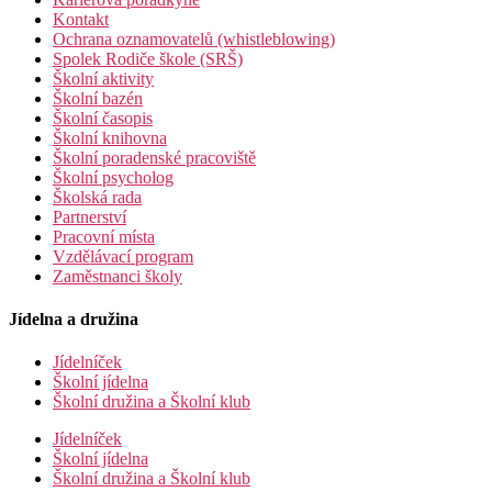
Kontakt
Ochrana oznamovatelů (whistleblowing)
Spolek Rodiče škole (SRŠ)
Školní aktivity
Školní bazén
Školní časopis
Školní knihovna
Školní poradenské pracoviště
Školní psycholog
Školská rada
Partnerství
Pracovní místa
Vzdělávací program
Zaměstnanci školy
Jídelna a družina
Jídelníček
Školní jídelna
Školní družina a Školní klub
Jídelníček
Školní jídelna
Školní družina a Školní klub