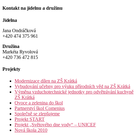
Kontakt na jídelnu a družinu
Jídelna
Jana Ondráčková
+420 474 375 961
Družina
Markéta Ryvolová
+420 736 472 815
Projekty
Modernizace dílen na ZŠ Krátká
Vybudování učebny pro výuku přírodních věd na ZŠ Krátká
Výměna vzduchotechnické jednotky pro odvětrávání kuchyně
ZŠ Krátká
Ovoce a zelenina do škol
Partnerství škol Comenius
Společně se zlepšujeme
Projekt START
Projekt „Světového dne vody“ – UNICEF
Nová škola 2010