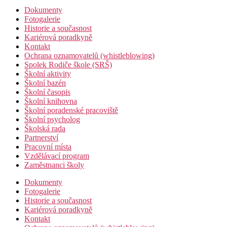
Dokumenty
Fotogalerie
Historie a současnost
Kariérová poradkyně
Kontakt
Ochrana oznamovatelů (whistleblowing)
Spolek Rodiče škole (SRŠ)
Školní aktivity
Školní bazén
Školní časopis
Školní knihovna
Školní poradenské pracoviště
Školní psycholog
Školská rada
Partnerství
Pracovní místa
Vzdělávací program
Zaměstnanci školy
Dokumenty
Fotogalerie
Historie a současnost
Kariérová poradkyně
Kontakt