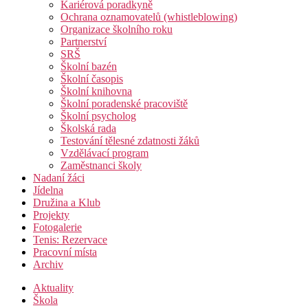
Kariérová poradkyně
Ochrana oznamovatelů (whistleblowing)
Organizace školního roku
Partnerství
SRŠ
Školní bazén
Školní časopis
Školní knihovna
Školní poradenské pracoviště
Školní psycholog
Školská rada
Testování tělesné zdatnosti žáků
Vzdělávací program
Zaměstnanci školy
Nadaní žáci
Jídelna
Družina a Klub
Projekty
Fotogalerie
Tenis: Rezervace
Pracovní místa
Archiv
Aktuality
Škola