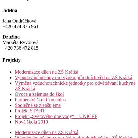
Jídelna
Jana Ondráčková
+420 474 375 961
Družina
Markéta Ryvolová
+420 736 472 815
Projekty
Modernizace dílen na ZŠ Krátká
Vybudování učebny pro výuku přírodních věd na ZŠ Krátká
Výměna vzduchotechnické jednotky pro odvětrávání kuchyně
ZŠ Krátká
Ovoce a zelenina do škol
Partnerství škol Comenius
Společně se zlepšujeme
Projekt START
Projekt „Světového dne vody“ – UNICEF
Nová škola 2010
Modernizace dílen na ZŠ Krátká
Vybudování učebny pro výuku přírodních věd na ZŠ Krátká