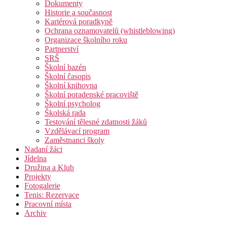
Dokumenty
Historie a současnost
Kariérová poradkyně
Ochrana oznamovatelů (whistleblowing)
Organizace školního roku
Partnerství
SRŠ
Školní bazén
Školní časopis
Školní knihovna
Školní poradenské pracoviště
Školní psycholog
Školská rada
Testování tělesné zdatnosti žáků
Vzdělávací program
Zaměstnanci školy
Nadaní žáci
Jídelna
Družina a Klub
Projekty
Fotogalerie
Tenis: Rezervace
Pracovní místa
Archiv