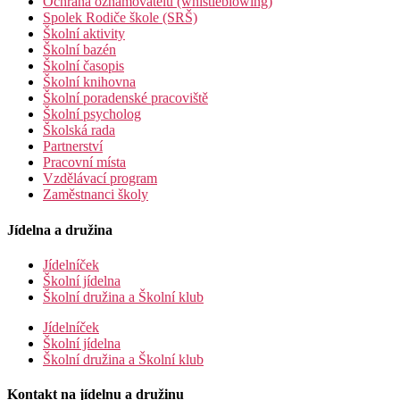
Ochrana oznamovatelů (whistleblowing)
Spolek Rodiče škole (SRŠ)
Školní aktivity
Školní bazén
Školní časopis
Školní knihovna
Školní poradenské pracoviště
Školní psycholog
Školská rada
Partnerství
Pracovní místa
Vzdělávací program
Zaměstnanci školy
Jídelna a družina
Jídelníček
Školní jídelna
Školní družina a Školní klub
Jídelníček
Školní jídelna
Školní družina a Školní klub
Kontakt na jídelnu a družinu