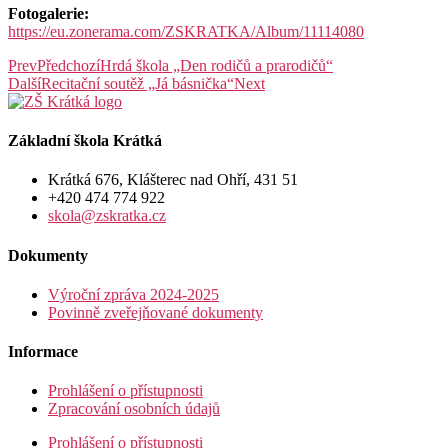
Fotogalerie:
https://eu.zonerama.com/ZSKRATKA/Album/11114080
Prev
Předchozí
Hrdá škola „Den rodičů a prarodičů“
Další
Recitační soutěž „Já básnička“
Next
Základní škola Krátká
Krátká 676, Klášterec nad Ohří, 431 51
+420 474 774 922
skola@zskratka.cz
Dokumenty
Výroční zpráva 2024-2025
Povinně zveřejňované dokumenty
Informace
Prohlášení o přístupnosti
Zpracování osobních údajů
Prohlášení o přístupnosti