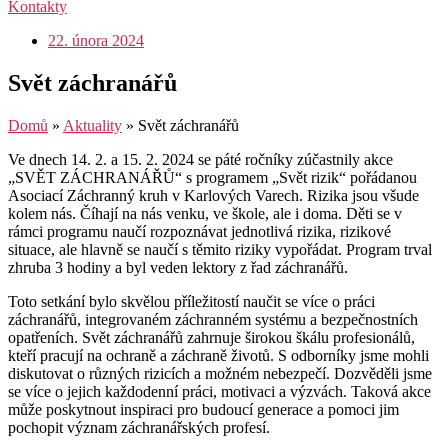
Kontakty
22. února 2024
Svět záchranářů
Domů
»
Aktuality
»
Svět záchranářů
Ve dnech 14. 2. a 15. 2. 2024 se páté ročníky zúčastnily akce
„SVĚT ZÁCHRANÁŘŮ“ s programem „Svět rizik“ pořádanou
Asociací Záchranný kruh v Karlových Varech. Rizika jsou všude
kolem nás. Číhají na nás venku, ve škole, ale i doma. Děti se v
rámci programu naučí rozpoznávat jednotlivá rizika, rizikové
situace, ale hlavně se naučí s těmito riziky vypořádat. Program trval
zhruba 3 hodiny a byl veden lektory z řad záchranářů.
Toto setkání bylo skvělou příležitostí naučit se více o práci
záchranářů, integrovaném záchranném systému a bezpečnostních
opatřeních. Svět záchranářů zahrnuje širokou škálu profesionálů,
kteří pracují na ochraně a záchraně životů. S odborníky jsme mohli
diskutovat o různých rizicích a možném nebezpečí. Dozvěděli jsme
se více o jejich každodenní práci, motivaci a výzvách. Taková akce
může poskytnout inspiraci pro budoucí generace a pomoci jim
pochopit význam záchranářských profesí.