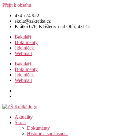
Přejít k obsahu
474 774 922
skola@zskratka.cz
Krátká 676, Klášterec nad Ohří, 431 51
Bakaláři
Dokumenty
Jídelníček
Webmail
Bakaláři
Dokumenty
Jídelníček
Webmail
Aktuality
Škola
Dokumenty
Historie a současnost