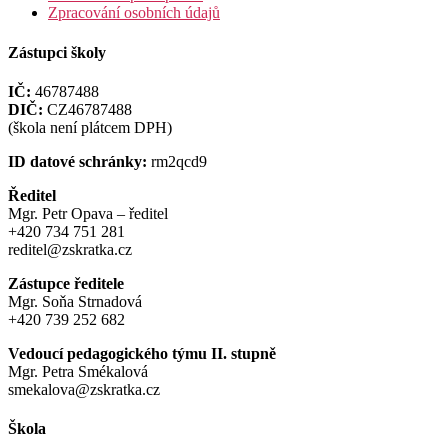
Zpracování osobních údajů
Zástupci školy
IČ:
46787488
DIČ:
CZ46787488
(škola není plátcem DPH)
ID datové schránky:
rm2qcd9
Ředitel
Mgr. Petr Opava – ředitel
+420 734 751 281
reditel@zskratka.cz
Zástupce ředitele
Mgr. Soňa Strnadová
+420 739 252 682
Vedoucí pedagogického týmu II. stupně
Mgr. Petra Smékalová
smekalova@zskratka.cz
Škola