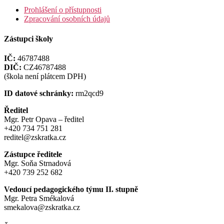
Prohlášení o přístupnosti
Zpracování osobních údajů
Zástupci školy
IČ:
46787488
DIČ:
CZ46787488
(škola není plátcem DPH)
ID datové schránky:
rm2qcd9
Ředitel
Mgr. Petr Opava – ředitel
+420 734 751 281
reditel@zskratka.cz
Zástupce ředitele
Mgr. Soňa Strnadová
+420 739 252 682
Vedoucí pedagogického týmu II. stupně
Mgr. Petra Smékalová
smekalova@zskratka.cz