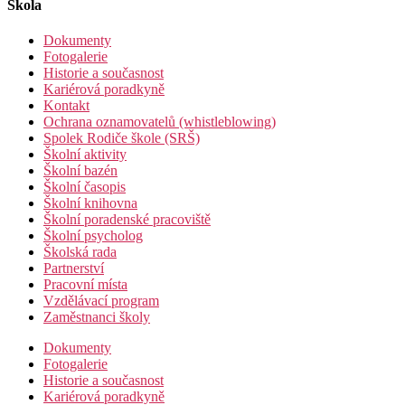
Škola
Dokumenty
Fotogalerie
Historie a současnost
Kariérová poradkyně
Kontakt
Ochrana oznamovatelů (whistleblowing)
Spolek Rodiče škole (SRŠ)
Školní aktivity
Školní bazén
Školní časopis
Školní knihovna
Školní poradenské pracoviště
Školní psycholog
Školská rada
Partnerství
Pracovní místa
Vzdělávací program
Zaměstnanci školy
Dokumenty
Fotogalerie
Historie a současnost
Kariérová poradkyně