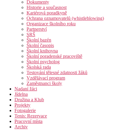
Dokumenty
Historie a současnost
Kariérová poradkyně
Ochrana oznamovatelů (whistleblowing)
Organizace školního roku
Partnerství
SRŠ
Školní bazén
Školní časopis
Školní knihovna
Školní poradenské pracoviště
Školní psycholog
Školská rada
Testování tělesné zdatnosti žáků
Vzdělávací program
Zaměstnanci školy
Nadaní žáci
Jídelna
Družina a Klub
Projekty
Fotogalerie
Tenis: Rezervace
Pracovní místa
Archiv