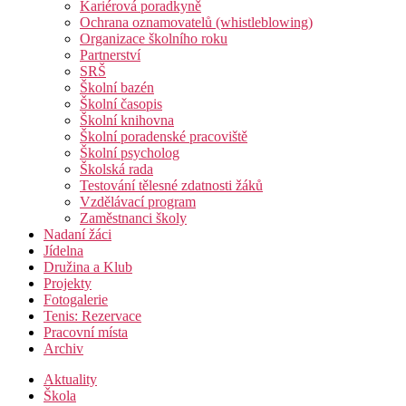
Kariérová poradkyně
Ochrana oznamovatelů (whistleblowing)
Organizace školního roku
Partnerství
SRŠ
Školní bazén
Školní časopis
Školní knihovna
Školní poradenské pracoviště
Školní psycholog
Školská rada
Testování tělesné zdatnosti žáků
Vzdělávací program
Zaměstnanci školy
Nadaní žáci
Jídelna
Družina a Klub
Projekty
Fotogalerie
Tenis: Rezervace
Pracovní místa
Archiv
Aktuality
Škola