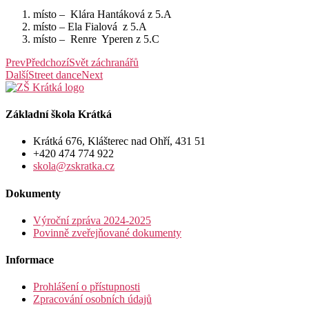
místo – Klára Hantáková z 5.A
místo – Ela Fialová z 5.A
místo – Renre Yperen z 5.C
Prev
Předchozí
Svět záchranářů
Další
Street dance
Next
Základní škola Krátká
Krátká 676, Klášterec nad Ohří, 431 51
+420 474 774 922
skola@zskratka.cz
Dokumenty
Výroční zpráva 2024-2025
Povinně zveřejňované dokumenty
Informace
Prohlášení o přístupnosti
Zpracování osobních údajů