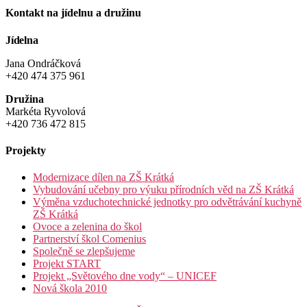
Kontakt na jídelnu a družinu
Jídelna
Jana Ondráčková
+420 474 375 961
Družina
Markéta Ryvolová
+420 736 472 815
Projekty
Modernizace dílen na ZŠ Krátká
Vybudování učebny pro výuku přírodních věd na ZŠ Krátká
Výměna vzduchotechnické jednotky pro odvětrávání kuchyně
ZŠ Krátká
Ovoce a zelenina do škol
Partnerství škol Comenius
Společně se zlepšujeme
Projekt START
Projekt „Světového dne vody“ – UNICEF
Nová škola 2010