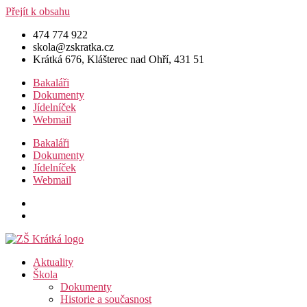
Přejít k obsahu
474 774 922
skola@zskratka.cz
Krátká 676, Klášterec nad Ohří, 431 51
Bakaláři
Dokumenty
Jídelníček
Webmail
Bakaláři
Dokumenty
Jídelníček
Webmail
Aktuality
Škola
Dokumenty
Historie a současnost