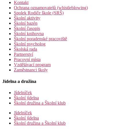
Kontakt
Ochrana oznamovatelů (whistleblowing)
Spolek Rodiče škole (SRŠ)
Školní aktivity
Školní bazén
Školní časopis
Školní knihovna
Školní poradenské pracoviště
Školní psycholog
Školská rada
Partnerství
Pracovní místa
Vzdělávací program
Zaměstnanci školy
Jídelna a družina
Jídelníček
Školní jídelna
Školní družina a Školní klub
Jídelníček
Školní jídelna
Školní družina a Školní klub