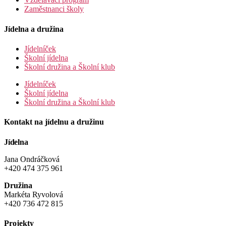
Zaměstnanci školy
Jídelna a družina
Jídelníček
Školní jídelna
Školní družina a Školní klub
Jídelníček
Školní jídelna
Školní družina a Školní klub
Kontakt na jídelnu a družinu
Jídelna
Jana Ondráčková
+420 474 375 961
Družina
Markéta Ryvolová
+420 736 472 815
Projekty