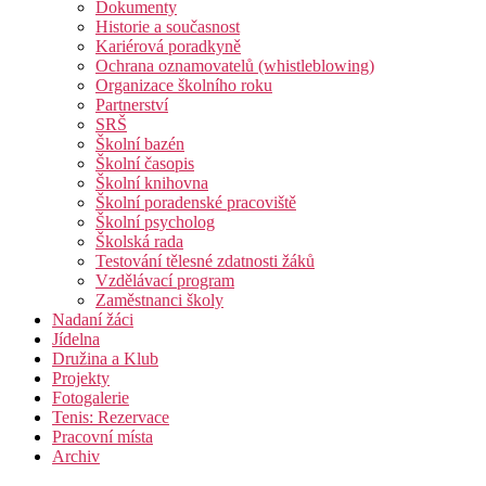
Dokumenty
Historie a současnost
Kariérová poradkyně
Ochrana oznamovatelů (whistleblowing)
Organizace školního roku
Partnerství
SRŠ
Školní bazén
Školní časopis
Školní knihovna
Školní poradenské pracoviště
Školní psycholog
Školská rada
Testování tělesné zdatnosti žáků
Vzdělávací program
Zaměstnanci školy
Nadaní žáci
Jídelna
Družina a Klub
Projekty
Fotogalerie
Tenis: Rezervace
Pracovní místa
Archiv