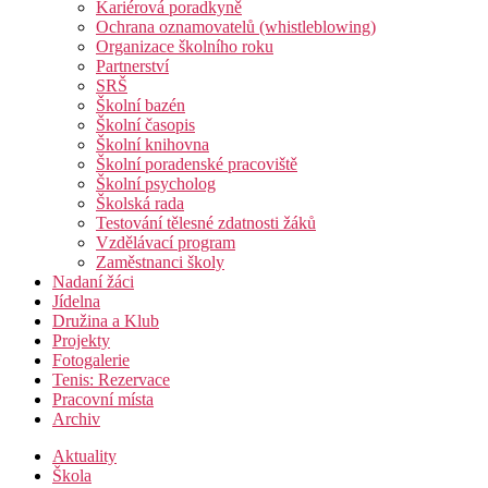
Kariérová poradkyně
Ochrana oznamovatelů (whistleblowing)
Organizace školního roku
Partnerství
SRŠ
Školní bazén
Školní časopis
Školní knihovna
Školní poradenské pracoviště
Školní psycholog
Školská rada
Testování tělesné zdatnosti žáků
Vzdělávací program
Zaměstnanci školy
Nadaní žáci
Jídelna
Družina a Klub
Projekty
Fotogalerie
Tenis: Rezervace
Pracovní místa
Archiv
Aktuality
Škola