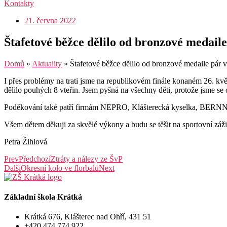
Kontakty
21. června 2022
Štafetové běžce dělilo od bronzové medaile
Domů
»
Aktuality
»
Štafetové běžce dělilo od bronzové medaile pár v
I přes problémy na trati jsme na republikovém finále konaném 26. kvě
dělilo pouhých 8 vteřin. Jsem pyšná na všechny děti, protože jsme se o
Poděkování také patří firmám NEPRO, Klášterecká kyselka, BERNNY 
Všem dětem děkuji za skvělé výkony a budu se těšit na sportovní záži
Petra Žihlová
Prev
Předchozí
Ztráty a nálezy ze ŠvP
Další
Okresní kolo ve florbalu
Next
Základní škola Krátká
Krátká 676, Klášterec nad Ohří, 431 51
+420 474 774 922