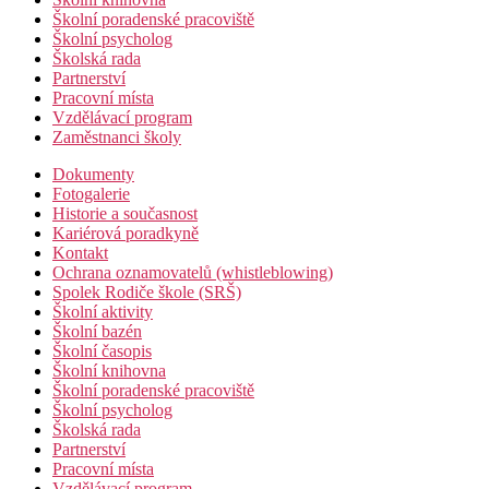
Školní poradenské pracoviště
Školní psycholog
Školská rada
Partnerství
Pracovní místa
Vzdělávací program
Zaměstnanci školy
Dokumenty
Fotogalerie
Historie a současnost
Kariérová poradkyně
Kontakt
Ochrana oznamovatelů (whistleblowing)
Spolek Rodiče škole (SRŠ)
Školní aktivity
Školní bazén
Školní časopis
Školní knihovna
Školní poradenské pracoviště
Školní psycholog
Školská rada
Partnerství
Pracovní místa
Vzdělávací program