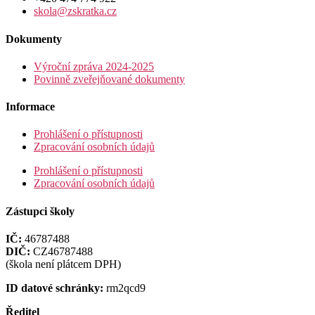
skola@zskratka.cz
Dokumenty
Výroční zpráva 2024-2025
Povinně zveřejňované dokumenty
Informace
Prohlášení o přístupnosti
Zpracování osobních údajů
Prohlášení o přístupnosti
Zpracování osobních údajů
Zástupci školy
IČ:
46787488
DIČ:
CZ46787488
(škola není plátcem DPH)
ID datové schránky:
rm2qcd9
Ředitel