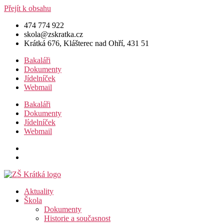
Přejít k obsahu
474 774 922
skola@zskratka.cz
Krátká 676, Klášterec nad Ohří, 431 51
Bakaláři
Dokumenty
Jídelníček
Webmail
Bakaláři
Dokumenty
Jídelníček
Webmail
Aktuality
Škola
Dokumenty
Historie a současnost