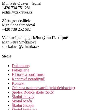
Mgr. Petr Opava – ředitel
+420 734 751 281
reditel@zskratka.cz
Zástupce ředitele
Mgr. Soňa Strnadová
+420 739 252 682
Vedoucí pedagogického týmu II. stupně
Mgr. Petra Smékalová
smekalova@zskratka.cz
Škola
Dokumenty
Fotogalerie
Historie a současnost
Kariérová poradkyně
Kontakt
Ochrana oznamovatelů (whistleblowing)
Spolek Rodiče škole (SRŠ)
Školní aktivity
Školní bazén
Školní časopis
Školní knihovna