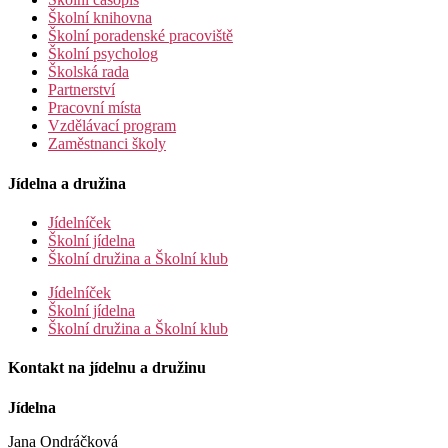
Školní knihovna
Školní poradenské pracoviště
Školní psycholog
Školská rada
Partnerství
Pracovní místa
Vzdělávací program
Zaměstnanci školy
Jídelna a družina
Jídelníček
Školní jídelna
Školní družina a Školní klub
Jídelníček
Školní jídelna
Školní družina a Školní klub
Kontakt na jídelnu a družinu
Jídelna
Jana Ondráčková