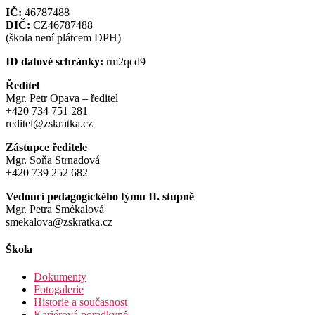
IČ:
46787488
DIČ:
CZ46787488
(škola není plátcem DPH)
ID datové schránky:
rm2qcd9
Ředitel
Mgr. Petr Opava – ředitel
+420 734 751 281
reditel@zskratka.cz
Zástupce ředitele
Mgr. Soňa Strnadová
+420 739 252 682
Vedoucí pedagogického týmu II. stupně
Mgr. Petra Smékalová
smekalova@zskratka.cz
Škola
Dokumenty
Fotogalerie
Historie a současnost
Kariérová poradkyně