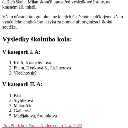
dalších škol a Milan skončil uprostřed výsledkové listiny, na
krásném 10. místě.
Všem účastníkům gratulujeme k jejich úspěchům a děkujeme všem
vyučujícím anglického jazyka za pomoc při organizaci školní
soutěže.
Výsledky školního kola:
V kategorii I. A:
Kraft, Kratochvílová
Pham, Hynková S., Lichnerová
Vlačihovský
V kategorii II. A:
Pala
Styblíková
Matoušek
Gallerová
Matějáková, Šroubková
Prev
Předchozí
Noc s Andersenem 1. 4. 2022