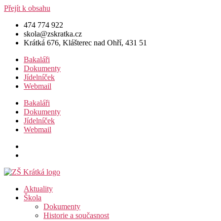
Přejít k obsahu
474 774 922
skola@zskratka.cz
Krátká 676, Klášterec nad Ohří, 431 51
Bakaláři
Dokumenty
Jídelníček
Webmail
Bakaláři
Dokumenty
Jídelníček
Webmail
Aktuality
Škola
Dokumenty
Historie a současnost