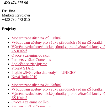
+420 474 375 961
Družina
Markéta Ryvolová
+420 736 472 815
Projekty
Modernizace dílen na ZŠ Krátká
Vybudování učebny pro výuku přírodních věd na ZŠ Krátká
Výměna vzduchotechnické jednotky pro odvětrávání kuchyně
ZŠ Krátká
Ovoce a zelenina do škol
Partnerství škol Comenius
Společně se zlepšujeme
Projekt START
Projekt „Světového dne vody“ – UNICEF
Nová škola 2010
Modernizace dílen na ZŠ Krátká
Vybudování učebny pro výuku přírodních věd na ZŠ Krátká
Výměna vzduchotechnické jednotky pro odvětrávání kuchyně
ZŠ Krátká
Ovoce a zelenina do škol
Partnerství škol Comenius