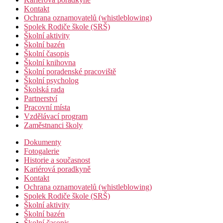
Kontakt
Ochrana oznamovatelů (whistleblowing)
Spolek Rodiče škole (SRŠ)
Školní aktivity
Školní bazén
Školní časopis
Školní knihovna
Školní poradenské pracoviště
Školní psycholog
Školská rada
Partnerství
Pracovní místa
Vzdělávací program
Zaměstnanci školy
Dokumenty
Fotogalerie
Historie a současnost
Kariérová poradkyně
Kontakt
Ochrana oznamovatelů (whistleblowing)
Spolek Rodiče škole (SRŠ)
Školní aktivity
Školní bazén
Školní časopis