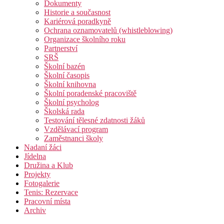
Dokumenty
Historie a současnost
Kariérová poradkyně
Ochrana oznamovatelů (whistleblowing)
Organizace školního roku
Partnerství
SRŠ
Školní bazén
Školní časopis
Školní knihovna
Školní poradenské pracoviště
Školní psycholog
Školská rada
Testování tělesné zdatnosti žáků
Vzdělávací program
Zaměstnanci školy
Nadaní žáci
Jídelna
Družina a Klub
Projekty
Fotogalerie
Tenis: Rezervace
Pracovní místa
Archiv