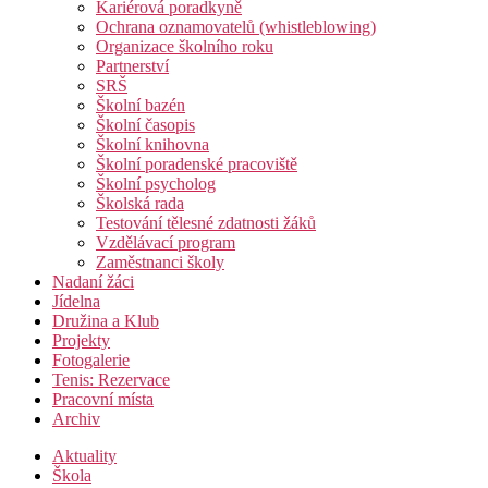
Kariérová poradkyně
Ochrana oznamovatelů (whistleblowing)
Organizace školního roku
Partnerství
SRŠ
Školní bazén
Školní časopis
Školní knihovna
Školní poradenské pracoviště
Školní psycholog
Školská rada
Testování tělesné zdatnosti žáků
Vzdělávací program
Zaměstnanci školy
Nadaní žáci
Jídelna
Družina a Klub
Projekty
Fotogalerie
Tenis: Rezervace
Pracovní místa
Archiv
Aktuality
Škola