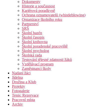
Dokumenty
Historie a současnost
Kariérová poradkyně
Ochrana oznamovatelů (whistleblowing)
Organizace školního roku
Partnerství
SRŠ
Školní bazén
Školní časopis
Školní knihovna
Školní poradenské pracoviště
Školní psycholog
Školská rada
Testování tělesné zdatnosti žáků
Vzdělávací program
Zaměstnanci školy
Nadaní žáci
Jídelna
Družina a Klub
Projekty
Fotogalerie
Tenis: Rezervace
Pracovní místa
Archiv