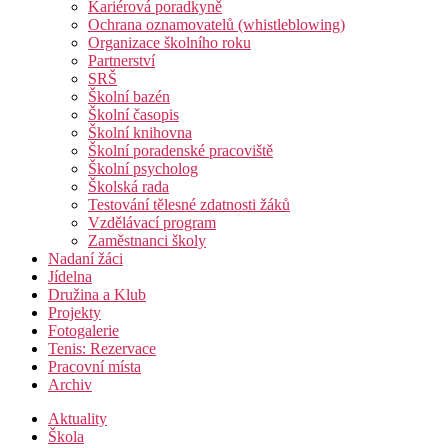
Kariérová poradkyně
Ochrana oznamovatelů (whistleblowing)
Organizace školního roku
Partnerství
SRŠ
Školní bazén
Školní časopis
Školní knihovna
Školní poradenské pracoviště
Školní psycholog
Školská rada
Testování tělesné zdatnosti žáků
Vzdělávací program
Zaměstnanci školy
Nadaní žáci
Jídelna
Družina a Klub
Projekty
Fotogalerie
Tenis: Rezervace
Pracovní místa
Archiv
Aktuality
Škola