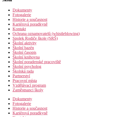
Dokumenty
Fotogalerie
Historie a současnost
Kariérová poradkyně
Kontakt
Ochrana oznamovatelů (whistleblowing)
Spolek Rodiče škole (SRŠ)
Školní aktivity
Školní bazén
Školní časopis
Školní knihovna
Školní poradenské pracoviště
Školní psycholog
Školská rada
Partnerství
Pracovní místa
Vzdělávací program
Zaměstnanci školy
Dokumenty
Fotogalerie
Historie a současnost
Kariérová poradkyně