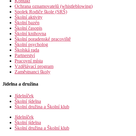
Kontakt
Ochrana oznamovatelů (whistleblowing)
Spolek Rodiče škole (SRŠ)
Školní aktivity
Školní bazén
Školní časopis
Školní knihovna
Školní poradenské pracoviště
Školní psycholog
Školská rada
Partnerství
Pracovní místa
Vzdělávací program
Zaměstnanci školy
Jídelna a družina
Jídelníček
Školní jídelna
Školní družina a Školní klub
Jídelníček
Školní jídelna
Školní družina a Školní klub