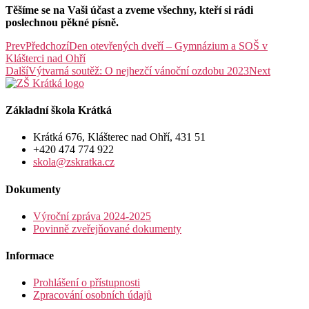
Těšíme se na Vaši účast a zveme všechny, kteří si rádi
poslechnou pěkné písně.
Prev
Předchozí
Den otevřených dveří – Gymnázium a SOŠ v
Klášterci nad Ohří
Další
Výtvarná soutěž: O nejhezčí vánoční ozdobu 2023
Next
Základní škola Krátká
Krátká 676, Klášterec nad Ohří, 431 51
+420 474 774 922
skola@zskratka.cz
Dokumenty
Výroční zpráva 2024-2025
Povinně zveřejňované dokumenty
Informace
Prohlášení o přístupnosti
Zpracování osobních údajů