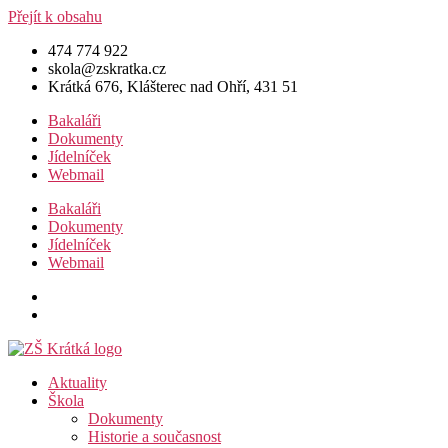
Přejít k obsahu
474 774 922
skola@zskratka.cz
Krátká 676, Klášterec nad Ohří, 431 51
Bakaláři
Dokumenty
Jídelníček
Webmail
Bakaláři
Dokumenty
Jídelníček
Webmail
Aktuality
Škola
Dokumenty
Historie a současnost