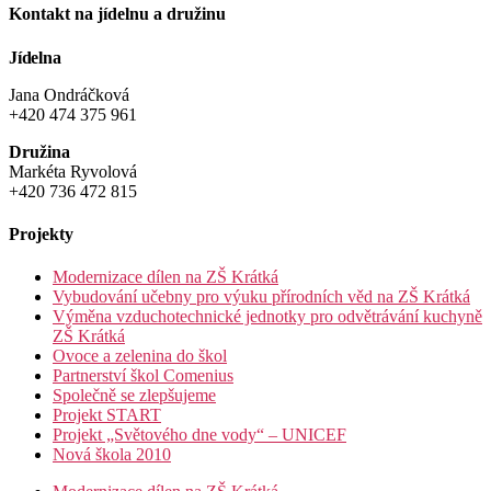
Kontakt na jídelnu a družinu
Jídelna
Jana Ondráčková
+420 474 375 961
Družina
Markéta Ryvolová
+420 736 472 815
Projekty
Modernizace dílen na ZŠ Krátká
Vybudování učebny pro výuku přírodních věd na ZŠ Krátká
Výměna vzduchotechnické jednotky pro odvětrávání kuchyně
ZŠ Krátká
Ovoce a zelenina do škol
Partnerství škol Comenius
Společně se zlepšujeme
Projekt START
Projekt „Světového dne vody“ – UNICEF
Nová škola 2010