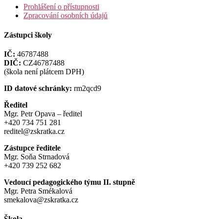
Prohlášení o přístupnosti
Zpracování osobních údajů
Zástupci školy
IČ:
46787488
DIČ:
CZ46787488
(škola není plátcem DPH)
ID datové schránky:
rm2qcd9
Ředitel
Mgr. Petr Opava – ředitel
+420 734 751 281
reditel@zskratka.cz
Zástupce ředitele
Mgr. Soňa Strnadová
+420 739 252 682
Vedoucí pedagogického týmu II. stupně
Mgr. Petra Smékalová
smekalova@zskratka.cz
Škola