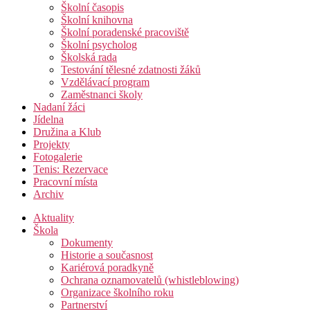
Školní časopis
Školní knihovna
Školní poradenské pracoviště
Školní psycholog
Školská rada
Testování tělesné zdatnosti žáků
Vzdělávací program
Zaměstnanci školy
Nadaní žáci
Jídelna
Družina a Klub
Projekty
Fotogalerie
Tenis: Rezervace
Pracovní místa
Archiv
Aktuality
Škola
Dokumenty
Historie a současnost
Kariérová poradkyně
Ochrana oznamovatelů (whistleblowing)
Organizace školního roku
Partnerství