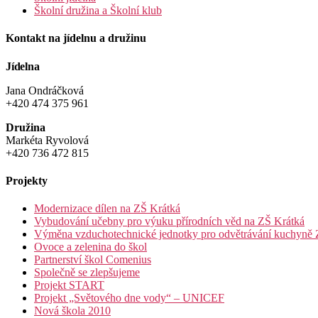
Školní družina a Školní klub
Kontakt na jídelnu a družinu
Jídelna
Jana Ondráčková
+420 474 375 961
Družina
Markéta Ryvolová
+420 736 472 815
Projekty
Modernizace dílen na ZŠ Krátká
Vybudování učebny pro výuku přírodních věd na ZŠ Krátká
Výměna vzduchotechnické jednotky pro odvětrávání kuchyně 
Ovoce a zelenina do škol
Partnerství škol Comenius
Společně se zlepšujeme
Projekt START
Projekt „Světového dne vody“ – UNICEF
Nová škola 2010