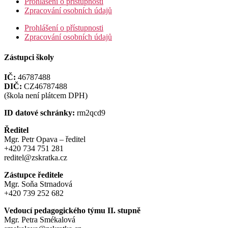
Prohlášení o přístupnosti
Zpracování osobních údajů
Prohlášení o přístupnosti
Zpracování osobních údajů
Zástupci školy
IČ:
46787488
DIČ:
CZ46787488
(škola není plátcem DPH)
ID datové schránky:
rm2qcd9
Ředitel
Mgr. Petr Opava – ředitel
+420 734 751 281
reditel@zskratka.cz
Zástupce ředitele
Mgr. Soňa Strnadová
+420 739 252 682
Vedoucí pedagogického týmu II. stupně
Mgr. Petra Smékalová