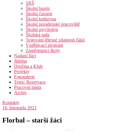
SRŠ
Školní bazén
Školní časopis
Školní knihovna
Školní poradenské pracoviště
Školní psycholog
Školská rada
Testování tělesné zdatnosti žáků
Vzdělávací program
Zaměstnanci školy
Nadaní žáci
Jídelna
Družina a Klub
Projekty
Fotogalerie
Tenis: Rezervace
Pracovní místa
Archiv
Kontakty
16. listopadu 2022
Florbal – starší žáci