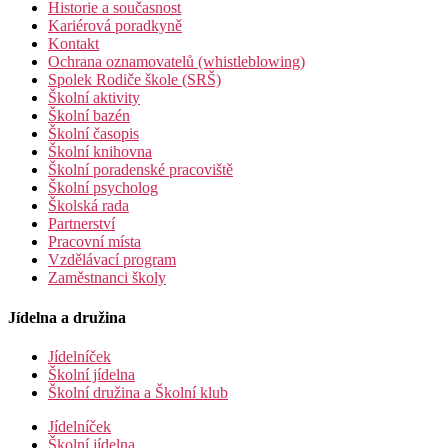
Historie a současnost
Kariérová poradkyně
Kontakt
Ochrana oznamovatelů (whistleblowing)
Spolek Rodiče škole (SRŠ)
Školní aktivity
Školní bazén
Školní časopis
Školní knihovna
Školní poradenské pracoviště
Školní psycholog
Školská rada
Partnerství
Pracovní místa
Vzdělávací program
Zaměstnanci školy
Jídelna a družina
Jídelníček
Školní jídelna
Školní družina a Školní klub
Jídelníček
Školní jídelna