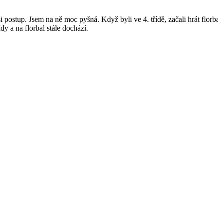
 si postup. Jsem na ně moc pyšná. Když byli ve 4. třídě, začali hrát florba
dy a na florbal stále dochází.