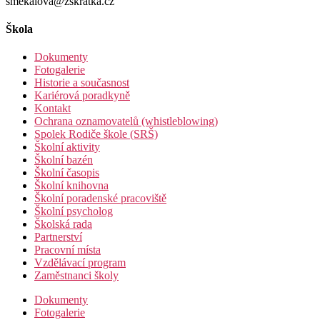
smekalova@zskratka.cz
Škola
Dokumenty
Fotogalerie
Historie a současnost
Kariérová poradkyně
Kontakt
Ochrana oznamovatelů (whistleblowing)
Spolek Rodiče škole (SRŠ)
Školní aktivity
Školní bazén
Školní časopis
Školní knihovna
Školní poradenské pracoviště
Školní psycholog
Školská rada
Partnerství
Pracovní místa
Vzdělávací program
Zaměstnanci školy
Dokumenty
Fotogalerie