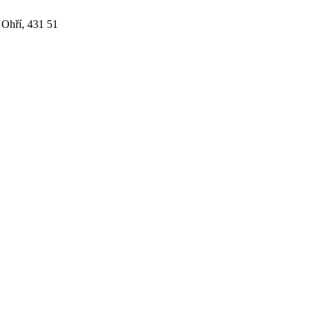
 Ohří, 431 51