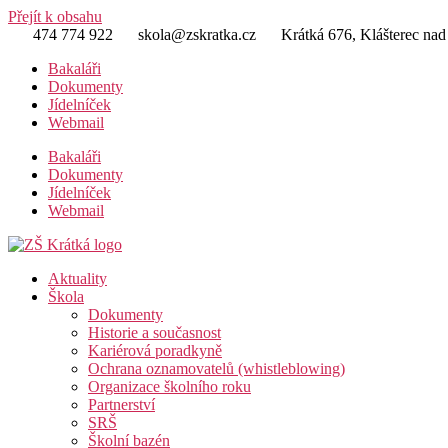
Přejít k obsahu
474 774 922
skola@zskratka.cz
Krátká 676, Klášterec nad
Bakaláři
Dokumenty
Jídelníček
Webmail
Bakaláři
Dokumenty
Jídelníček
Webmail
Aktuality
Škola
Dokumenty
Historie a současnost
Kariérová poradkyně
Ochrana oznamovatelů (whistleblowing)
Organizace školního roku
Partnerství
SRŠ
Školní bazén