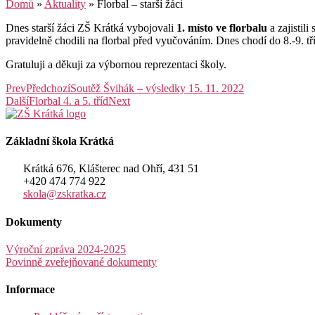
Domů
»
Aktuality
»
Florbal – starší žáci
Dnes starší žáci ZŠ Krátká vybojovali
1. místo ve florbalu
a zajistili
pravidelně chodili na florbal před vyučováním. Dnes chodí do 8.-9. tří
Gratuluji a děkuji za výbornou reprezentaci školy.
Prev
Předchozí
Soutěž Švihák – výsledky 15. 11. 2022
Další
Florbal 4. a 5. tříd
Next
Základní škola Krátká
Krátká 676, Klášterec nad Ohří, 431 51
+420 474 774 922
skola@zskratka.cz
Dokumenty
Výroční zpráva 2024-2025
Povinně zveřejňované dokumenty
Informace