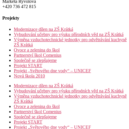
Markéta Ryvolová
+420 736 472 815
Projekty
Modernizace dílen na ZŠ Krátká
Vybudování učebny pro výuku přírodních věd na ZŠ Krátká
Výměna vzduchotechnické jednotky pro odvětrávání kuchyně
ZŠ Krátká
Ovoce a zelenina do škol
Partnerství škol Comenius
Společně se zlepšujeme
Projekt START
Projekt „Světového dne vody“ – UNICEF
Nová škola 2010
Modernizace dílen na ZŠ Krátká
Vybudování učebny pro výuku přírodních věd na ZŠ Krátká
Výměna vzduchotechnické jednotky pro odvětrávání kuchyně
ZŠ Krátká
Ovoce a zelenina do škol
Partnerství škol Comenius
Společně se zlepšujeme
Projekt START
Projekt „Světového dne vody“ – UNICEF