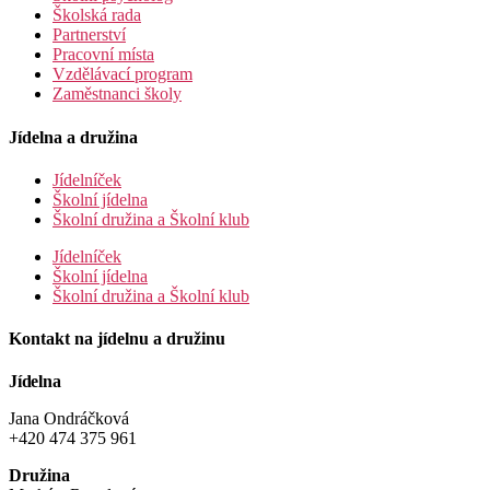
Školská rada
Partnerství
Pracovní místa
Vzdělávací program
Zaměstnanci školy
Jídelna a družina
Jídelníček
Školní jídelna
Školní družina a Školní klub
Jídelníček
Školní jídelna
Školní družina a Školní klub
Kontakt na jídelnu a družinu
Jídelna
Jana Ondráčková
+420 474 375 961
Družina