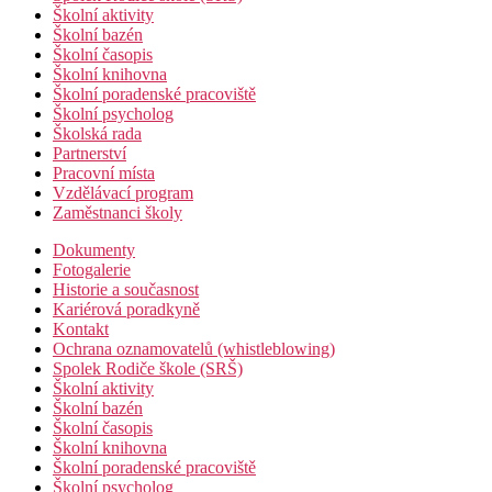
Školní aktivity
Školní bazén
Školní časopis
Školní knihovna
Školní poradenské pracoviště
Školní psycholog
Školská rada
Partnerství
Pracovní místa
Vzdělávací program
Zaměstnanci školy
Dokumenty
Fotogalerie
Historie a současnost
Kariérová poradkyně
Kontakt
Ochrana oznamovatelů (whistleblowing)
Spolek Rodiče škole (SRŠ)
Školní aktivity
Školní bazén
Školní časopis
Školní knihovna
Školní poradenské pracoviště
Školní psycholog