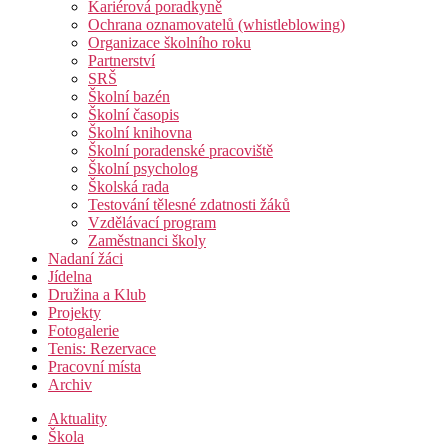
Kariérová poradkyně
Ochrana oznamovatelů (whistleblowing)
Organizace školního roku
Partnerství
SRŠ
Školní bazén
Školní časopis
Školní knihovna
Školní poradenské pracoviště
Školní psycholog
Školská rada
Testování tělesné zdatnosti žáků
Vzdělávací program
Zaměstnanci školy
Nadaní žáci
Jídelna
Družina a Klub
Projekty
Fotogalerie
Tenis: Rezervace
Pracovní místa
Archiv
Aktuality
Škola