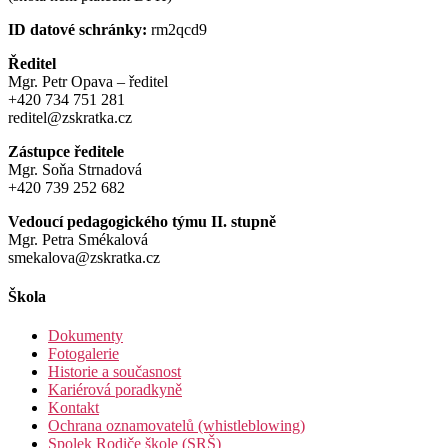
ID datové schránky:
rm2qcd9
Ředitel
Mgr. Petr Opava – ředitel
+420 734 751 281
reditel@zskratka.cz
Zástupce ředitele
Mgr. Soňa Strnadová
+420 739 252 682
Vedoucí pedagogického týmu II. stupně
Mgr. Petra Smékalová
smekalova@zskratka.cz
Škola
Dokumenty
Fotogalerie
Historie a současnost
Kariérová poradkyně
Kontakt
Ochrana oznamovatelů (whistleblowing)
Spolek Rodiče škole (SRŠ)