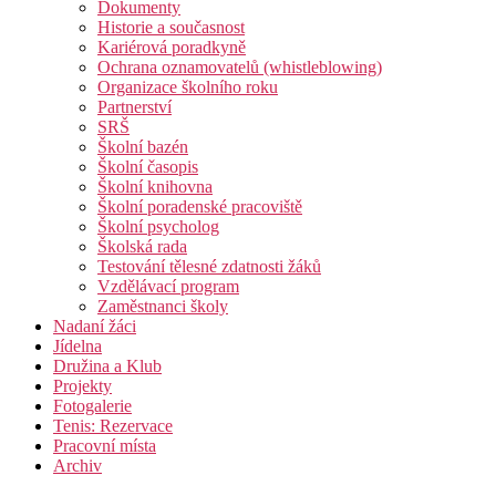
Dokumenty
Historie a současnost
Kariérová poradkyně
Ochrana oznamovatelů (whistleblowing)
Organizace školního roku
Partnerství
SRŠ
Školní bazén
Školní časopis
Školní knihovna
Školní poradenské pracoviště
Školní psycholog
Školská rada
Testování tělesné zdatnosti žáků
Vzdělávací program
Zaměstnanci školy
Nadaní žáci
Jídelna
Družina a Klub
Projekty
Fotogalerie
Tenis: Rezervace
Pracovní místa
Archiv