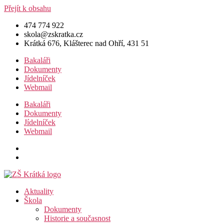
Přejít k obsahu
474 774 922
skola@zskratka.cz
Krátká 676, Klášterec nad Ohří, 431 51
Bakaláři
Dokumenty
Jídelníček
Webmail
Bakaláři
Dokumenty
Jídelníček
Webmail
Aktuality
Škola
Dokumenty
Historie a současnost