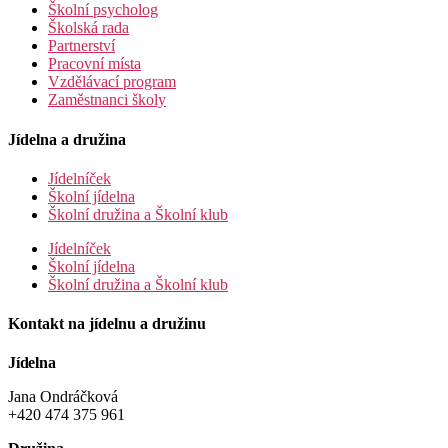
Školní psycholog
Školská rada
Partnerství
Pracovní místa
Vzdělávací program
Zaměstnanci školy
Jídelna a družina
Jídelníček
Školní jídelna
Školní družina a Školní klub
Jídelníček
Školní jídelna
Školní družina a Školní klub
Kontakt na jídelnu a družinu
Jídelna
Jana Ondráčková
+420 474 375 961