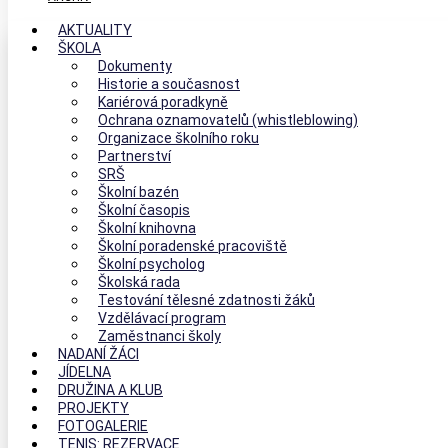
AKTUALITY
ŠKOLA
Dokumenty
Historie a současnost
Kariérová poradkyně
Ochrana oznamovatelů (whistleblowing)
Organizace školního roku
Partnerství
SRŠ
Školní bazén
Školní časopis
Školní knihovna
Školní poradenské pracoviště
Školní psycholog
Školská rada
Testování tělesné zdatnosti žáků
Vzdělávací program
Zaměstnanci školy
NADANÍ ŽÁCI
JÍDELNA
DRUŽINA A KLUB
PROJEKTY
FOTOGALERIE
TENIS: REZERVACE