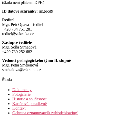
(škola není plátcem DPH)
ID datové schránky:
rm2qcd9
Ředitel
Mgr. Petr Opava – ředitel
+420 734 751 281
reditel@zskratka.cz
Zástupce ředitele
Mgr. Soňa Strnadová
+420 739 252 682
Vedoucí pedagogického týmu II. stupně
Mgr. Petra Smékalová
smekalova@zskratka.cz
Škola
Dokumenty
Fotogalerie
Historie a současnost
Kariérová poradkyně
Kontakt
Ochrana oznamovatelů (whistleblowing)