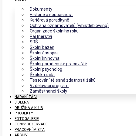
Dokumenty
Historie a současnost
Kariérová poradkyně
Ochrana oznamovatelů (whistleblowing)
Organizace školního roku
Partnerství
SRŠ
Školní bazén
Školní časopis
Školní knihovna
Školní poradenské pracoviště
Školní psycholog
Školská rada
Testování tělesné zdatnosti žáků
Vzdělávací program
Zaměstnanci školy
NADANÍ ŽÁCI
JÍDELNA
DRUŽINA A KLUB
PROJEKTY
FOTOGALERIE
TENIS: REZERVACE
PRACOVNÍ MÍSTA
ARCHIV