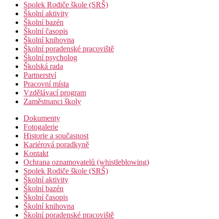
Spolek Rodiče škole (SRŠ)
Školní aktivity
Školní bazén
Školní časopis
Školní knihovna
Školní poradenské pracoviště
Školní psycholog
Školská rada
Partnerství
Pracovní místa
Vzdělávací program
Zaměstnanci školy
Dokumenty
Fotogalerie
Historie a současnost
Kariérová poradkyně
Kontakt
Ochrana oznamovatelů (whistleblowing)
Spolek Rodiče škole (SRŠ)
Školní aktivity
Školní bazén
Školní časopis
Školní knihovna
Školní poradenské pracoviště