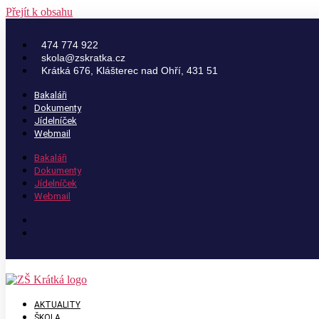
Přejít k obsahu
474 774 922
skola@zskratka.cz
Krátká 676, Klášterec nad Ohří, 431 51
Bakaláři
Dokumenty
Jídelníček
Webmail
Bakaláři
Dokumenty
Jídelníček
Webmail
AKTUALITY
ŠKOLA