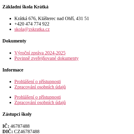
Základní škola Krátká
Krátká 676, Klášterec nad Ohří, 431 51
+420 474 774 922
skola@zskratka.cz
Dokumenty
Výroční zpráva 2024-2025
Povinně zveřejňované dokumenty
Informace
Prohlášení o přístupnosti
Zpracování osobních údajů
Prohlášení o přístupnosti
Zpracování osobních údajů
Zástupci školy
IČ:
46787488
DIČ:
CZ46787488