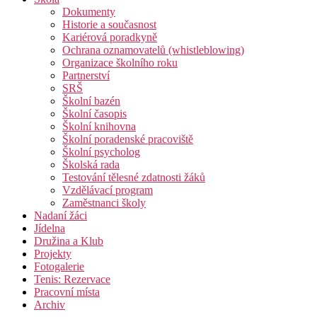
Dokumenty
Historie a současnost
Kariérová poradkyně
Ochrana oznamovatelů (whistleblowing)
Organizace školního roku
Partnerství
SRŠ
Školní bazén
Školní časopis
Školní knihovna
Školní poradenské pracoviště
Školní psycholog
Školská rada
Testování tělesné zdatnosti žáků
Vzdělávací program
Zaměstnanci školy
Nadaní žáci
Jídelna
Družina a Klub
Projekty
Fotogalerie
Tenis: Rezervace
Pracovní místa
Archiv