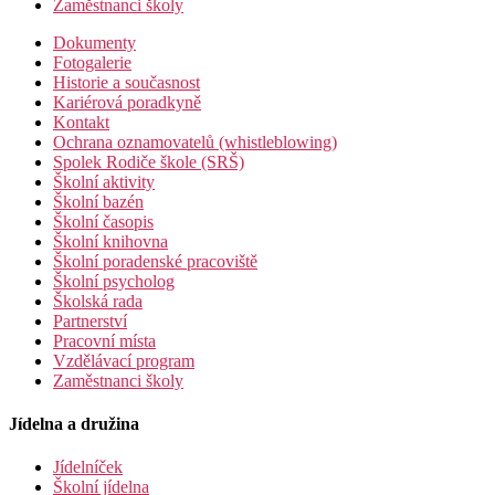
Zaměstnanci školy
Dokumenty
Fotogalerie
Historie a současnost
Kariérová poradkyně
Kontakt
Ochrana oznamovatelů (whistleblowing)
Spolek Rodiče škole (SRŠ)
Školní aktivity
Školní bazén
Školní časopis
Školní knihovna
Školní poradenské pracoviště
Školní psycholog
Školská rada
Partnerství
Pracovní místa
Vzdělávací program
Zaměstnanci školy
Jídelna a družina
Jídelníček
Školní jídelna