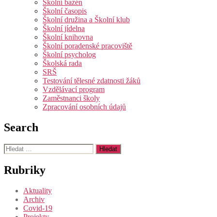
Školní bazén
Školní časopis
Školní družina a Školní klub
Školní jídelna
Školní knihovna
Školní poradenské pracoviště
Školní psycholog
Školská rada
SRŠ
Testování tělesné zdatnosti žáků
Vzdělávací program
Zaměstnanci školy
Zpracování osobních údajů
Search
Výsledky
vyhledávání:
Rubriky
Aktuality
Archiv
Covid-19
Projekty