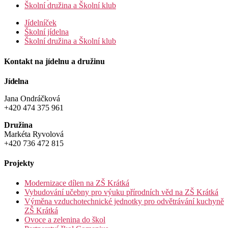
Školní družina a Školní klub
Jídelníček
Školní jídelna
Školní družina a Školní klub
Kontakt na jídelnu a družinu
Jídelna
Jana Ondráčková
+420 474 375 961
Družina
Markéta Ryvolová
+420 736 472 815
Projekty
Modernizace dílen na ZŠ Krátká
Vybudování učebny pro výuku přírodních věd na ZŠ Krátká
Výměna vzduchotechnické jednotky pro odvětrávání kuchyně
ZŠ Krátká
Ovoce a zelenina do škol