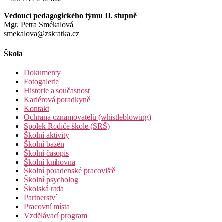
Vedoucí pedagogického týmu II. stupně
Mgr. Petra Smékalová
smekalova@zskratka.cz
Škola
Dokumenty
Fotogalerie
Historie a současnost
Kariérová poradkyně
Kontakt
Ochrana oznamovatelů (whistleblowing)
Spolek Rodiče škole (SRŠ)
Školní aktivity
Školní bazén
Školní časopis
Školní knihovna
Školní poradenské pracoviště
Školní psycholog
Školská rada
Partnerství
Pracovní místa
Vzdělávací program