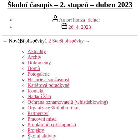
Školní časopis – 2. stupeň – duben 2023
Autor
Autor:
honza_richter
příspěvku
Datum
26. 4. 2023
příspěvku
Stránkování
←
Novější
příspěvky
1
2
Starší
příspěvky
→
příspěvků
Aktuality
Archiv
Dokumenty
Domů
Fotogalerie
Historie a současnost
Kariérová poradkyně
Kontakt
Nadaní žáci
Ochrana oznamovatelů (whistleblowing)
Organizace školního roku
Partnerství
Pracovní místa
Prohlášení o přístupnosti
Projekty
Školní aktivity