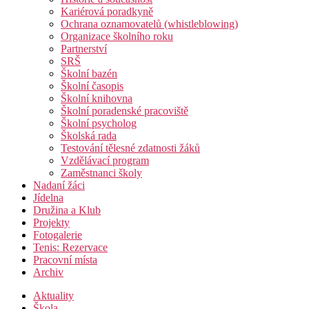
Kariérová poradkyně
Ochrana oznamovatelů (whistleblowing)
Organizace školního roku
Partnerství
SRŠ
Školní bazén
Školní časopis
Školní knihovna
Školní poradenské pracoviště
Školní psycholog
Školská rada
Testování tělesné zdatnosti žáků
Vzdělávací program
Zaměstnanci školy
Nadaní žáci
Jídelna
Družina a Klub
Projekty
Fotogalerie
Tenis: Rezervace
Pracovní místa
Archiv
Aktuality
Škola