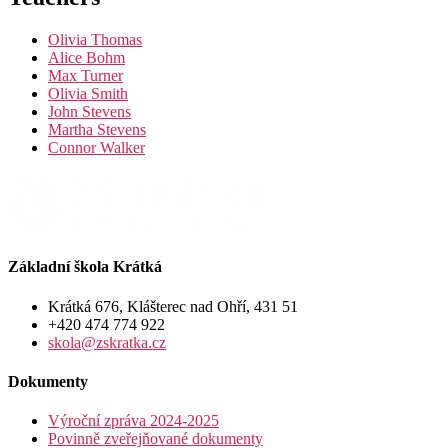
Olivia Thomas
Alice Bohm
Max Turner
Olivia Smith
John Stevens
Martha Stevens
Connor Walker
Základní škola Krátká
Krátká 676, Klášterec nad Ohří, 431 51
+420 474 774 922
skola@zskratka.cz
Dokumenty
Výroční zpráva 2024-2025
Povinně zveřejňované dokumenty