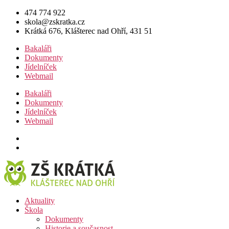
Přejít
474 774 922
k
skola@zskratka.cz
obsahu
Krátká 676, Klášterec nad Ohří, 431 51
Bakaláři
Dokumenty
Jídelníček
Webmail
Bakaláři
Dokumenty
Jídelníček
Webmail
Aktuality
Škola
Dokumenty
Historie a současnost