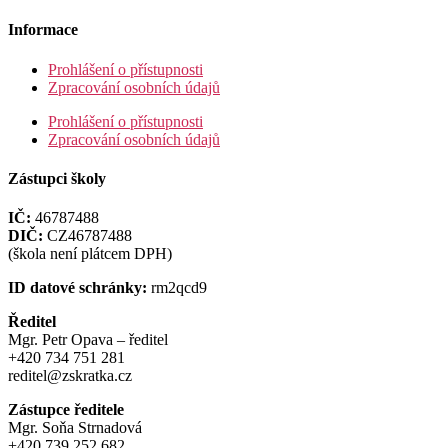
Informace
Prohlášení o přístupnosti
Zpracování osobních údajů
Prohlášení o přístupnosti
Zpracování osobních údajů
Zástupci školy
IČ:
46787488
DIČ:
CZ46787488
(škola není plátcem DPH)
ID datové schránky:
rm2qcd9
Ředitel
Mgr. Petr Opava – ředitel
+420 734 751 281
reditel@zskratka.cz
Zástupce ředitele
Mgr. Soňa Strnadová
+420 739 252 682