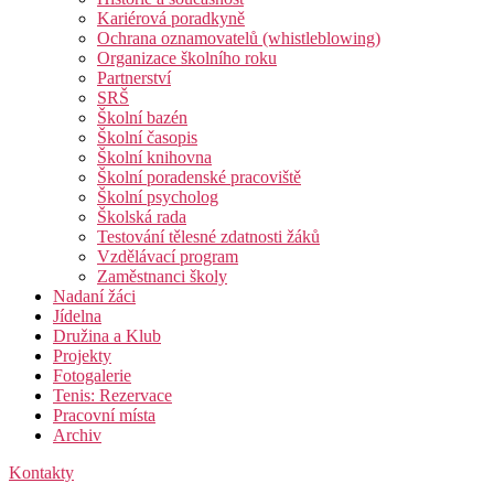
Kariérová poradkyně
Ochrana oznamovatelů (whistleblowing)
Organizace školního roku
Partnerství
SRŠ
Školní bazén
Školní časopis
Školní knihovna
Školní poradenské pracoviště
Školní psycholog
Školská rada
Testování tělesné zdatnosti žáků
Vzdělávací program
Zaměstnanci školy
Nadaní žáci
Jídelna
Družina a Klub
Projekty
Fotogalerie
Tenis: Rezervace
Pracovní místa
Archiv
Kontakty