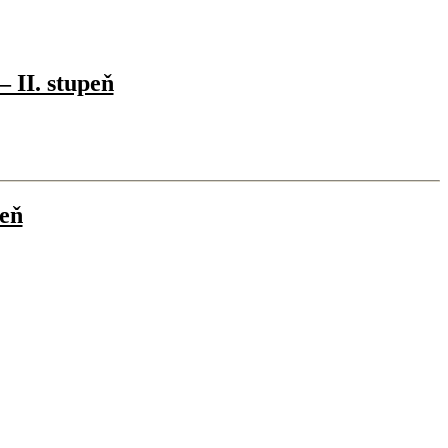
– II. stupeň
peň