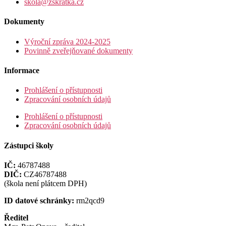
skola@zskratka.cz
Dokumenty
Výroční zpráva 2024-2025
Povinně zveřejňované dokumenty
Informace
Prohlášení o přístupnosti
Zpracování osobních údajů
Prohlášení o přístupnosti
Zpracování osobních údajů
Zástupci školy
IČ:
46787488
DIČ:
CZ46787488
(škola není plátcem DPH)
ID datové schránky:
rm2qcd9
Ředitel