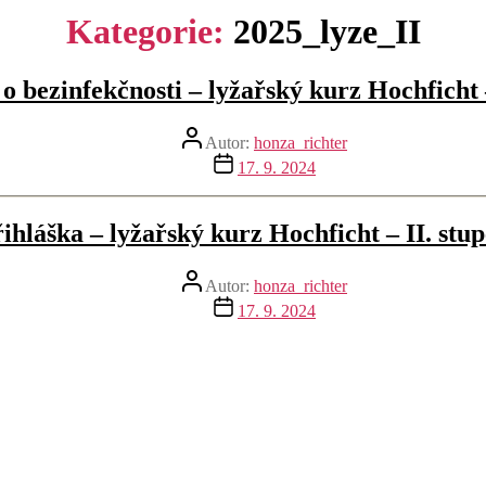
Kategorie:
2025_lyze_II
o bezinfekčnosti – lyžařský kurz Hochficht 
Autor
Autor:
honza_richter
příspěvku
Datum
17. 9. 2024
příspěvku
ihláška – lyžařský kurz Hochficht – II. stu
Autor
Autor:
honza_richter
příspěvku
Datum
17. 9. 2024
příspěvku