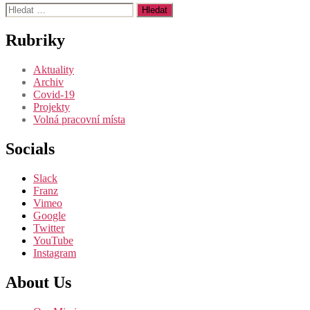
Výsledky
vyhledávání:
Rubriky
Aktuality
Archiv
Covid-19
Projekty
Volná pracovní místa
Socials
Slack
Franz
Vimeo
Google
Twitter
YouTube
Instagram
About Us