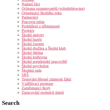
Nadaní žáci
Ochrana oznamovatelů (whistleblowing)
Organizace školního roku
Partnerství
Pracovní místa
Prohlášení o přístupnosti
Projekty
Školní aktivity
Školní bazén
Školní časopis
Školní družina a Školní klub
Školní jídelna
Školní knihovna
Školní poradenské pracoviště
Školní psycholog
Školská rada
SRŠ
Testování tělesné zdatnosti žáků
Vzdělávací program
Zaměstnanci školy
Zpracování osobních údajů
Search