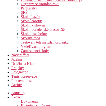
Organizace školního roku
Partnerství
SRŠ
Školní bazén
Školní časopis
Školní knihovna
Školní poradenské pracoviště
Školní psycholog
Školská rada
Testování tělesné zdatnosti žáků
Vzdělávací program
Zaměstnanci školy
Nadaní žáci
Jídelna
Družina a Klub
Projekty
Fotogalerie
Tenis: Rezervace
Pracovní místa
Archiv
Aktuality
Škola
Dokumenty
Historie a současnost