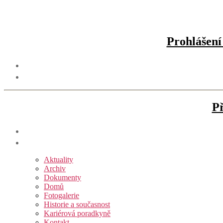
Prohlášení 
Př
Aktuality
Archiv
Dokumenty
Domů
Fotogalerie
Historie a současnost
Kariérová poradkyně
Kontakt