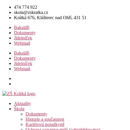
Přejít
474 774 922
k
skola@zskratka.cz
obsahu
Krátká 676, Klášterec nad Ohří, 431 51
Bakaláři
Dokumenty
Jídelníček
Webmail
Bakaláři
Dokumenty
Jídelníček
Webmail
Aktuality
Škola
Dokumenty
Historie a současnost
Kariérová poradkyně
Ochrana oznamovatelů (whistleblowing)