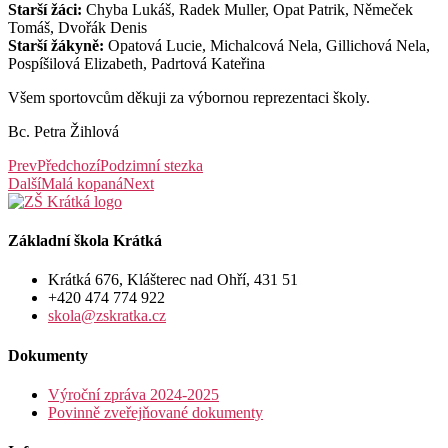
Starší žáci:
Chyba Lukáš, Radek Muller, Opat Patrik, Němeček
Tomáš, Dvořák Denis
Starší žákyně:
Opatová Lucie, Michalcová Nela, Gillichová Nela,
Pospíšilová Elizabeth, Padrtová Kateřina
Všem sportovcům děkuji za výbornou reprezentaci školy.
Bc. Petra Žihlová
Prev
Předchozí
Podzimní stezka
Další
Malá kopaná
Next
Základní škola Krátká
Krátká 676, Klášterec nad Ohří, 431 51
+420 474 774 922
skola@zskratka.cz
Dokumenty
Výroční zpráva 2024-2025
Povinně zveřejňované dokumenty