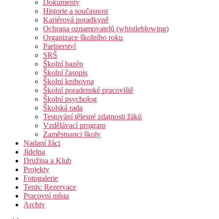
Dokumenty
Historie a současnost
Kariérová poradkyně
Ochrana oznamovatelů (whistleblowing)
Organizace školního roku
Partnerství
SRŠ
Školní bazén
Školní časopis
Školní knihovna
Školní poradenské pracoviště
Školní psycholog
Školská rada
Testování tělesné zdatnosti žáků
Vzdělávací program
Zaměstnanci školy
Nadaní žáci
Jídelna
Družina a Klub
Projekty
Fotogalerie
Tenis: Rezervace
Pracovní místa
Archiv