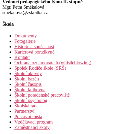
Vedoucí pedagogického týmu II. stupně
Mgr. Petra Smékalová
smekalova@zskratka.cz
Škola
Dokumenty
Fotogalerie
Historie a současnost
Kariérová poradkyně
Kontakt
Ochrana oznamovatelů (whistleblowing)
Spolek Rodiče škole (SRŠ)
Školní aktivity
Školní bazén
Školní časopis
Školní knihovna
Školní poradenské pracoviště
Školní psycholog
Školská rada
Partnerství
Pracovní místa
Vzdělávací program
Zaměstnanci školy