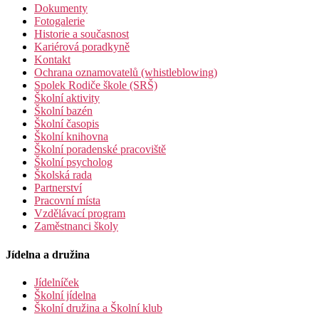
Dokumenty
Fotogalerie
Historie a současnost
Kariérová poradkyně
Kontakt
Ochrana oznamovatelů (whistleblowing)
Spolek Rodiče škole (SRŠ)
Školní aktivity
Školní bazén
Školní časopis
Školní knihovna
Školní poradenské pracoviště
Školní psycholog
Školská rada
Partnerství
Pracovní místa
Vzdělávací program
Zaměstnanci školy
Jídelna a družina
Jídelníček
Školní jídelna
Školní družina a Školní klub