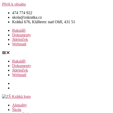
Přejít k obsahu
474 774 922
skola@zskratka.cz
Krátká 676, Klášterec nad Ohří, 431 51
Bakaláři
Dokumenty
Jídelníček
Webmail
Bakaláři
Dokumenty
Jídelníček
Webmail
Aktuality
Škola