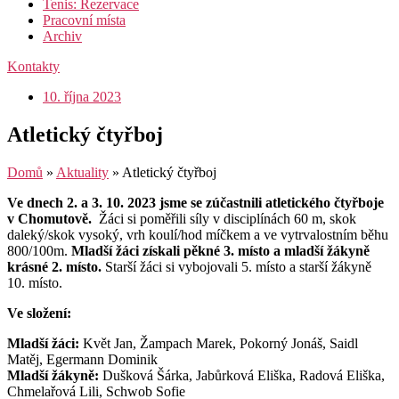
Tenis: Rezervace
Pracovní místa
Archiv
Kontakty
10. října 2023
Atletický čtyřboj
Domů
»
Aktuality
»
Atletický čtyřboj
Ve dnech 2. a 3. 10. 2023 jsme se zúčastnili atletického čtyřboje
v Chomutově.
Žáci si poměřili síly v disciplínách 60 m, skok
daleký/skok vysoký, vrh koulí/hod míčkem a ve vytrvalostním běhu
800/100m.
Mladší žáci získali pěkné 3. místo a mladší žákyně
krásné 2. místo.
Starší žáci si vybojovali 5. místo a starší žákyně
10. místo.
Ve složení:
Mladší žáci:
Květ Jan, Žampach Marek, Pokorný Jonáš, Saidl
Matěj, Egermann Dominik
Mladší žákyně:
Dušková Šárka, Jabůrková Eliška, Radová Eliška,
Chmelařová Lili, Schwob Sofie