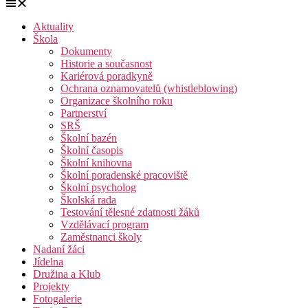
Aktuality
Škola
Dokumenty
Historie a současnost
Kariérová poradkyně
Ochrana oznamovatelů (whistleblowing)
Organizace školního roku
Partnerství
SRŠ
Školní bazén
Školní časopis
Školní knihovna
Školní poradenské pracoviště
Školní psycholog
Školská rada
Testování tělesné zdatnosti žáků
Vzdělávací program
Zaměstnanci školy
Nadaní žáci
Jídelna
Družina a Klub
Projekty
Fotogalerie