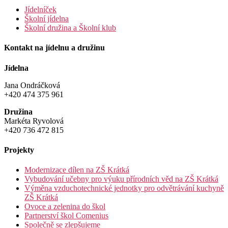
Jídelníček
Školní jídelna
Školní družina a Školní klub
Kontakt na jídelnu a družinu
Jídelna
Jana Ondráčková
+420 474 375 961
Družina
Markéta Ryvolová
+420 736 472 815
Projekty
Modernizace dílen na ZŠ Krátká
Vybudování učebny pro výuku přírodních věd na ZŠ Krátká
Výměna vzduchotechnické jednotky pro odvětrávání kuchyně
ZŠ Krátká
Ovoce a zelenina do škol
Partnerství škol Comenius
Společně se zlepšujeme