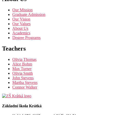
Our Mission
Graduate Admission
Our Vision
Our Values
About Us
Academics
Degree Programs
Teachers
Olivia Thomas
Alice Bohm
Max Turner
Olivia Smith
John Stevens
Martha Stevens
Connor Walker
Základní škola Krátká