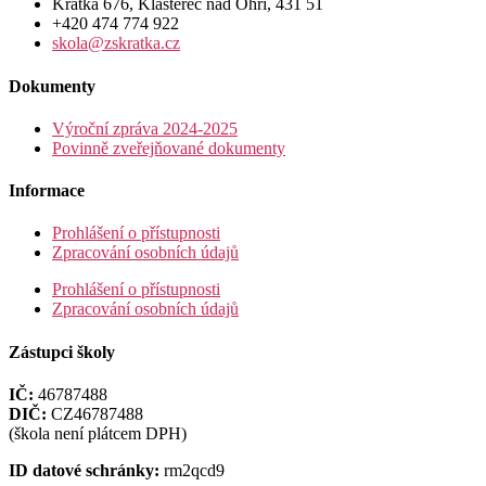
Krátká 676, Klášterec nad Ohří, 431 51
+420 474 774 922
skola@zskratka.cz
Dokumenty
Výroční zpráva 2024-2025
Povinně zveřejňované dokumenty
Informace
Prohlášení o přístupnosti
Zpracování osobních údajů
Prohlášení o přístupnosti
Zpracování osobních údajů
Zástupci školy
IČ:
46787488
DIČ:
CZ46787488
(škola není plátcem DPH)
ID datové schránky:
rm2qcd9