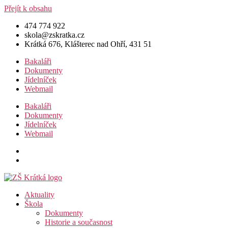
Přejít k obsahu
474 774 922
skola@zskratka.cz
Krátká 676, Klášterec nad Ohří, 431 51
Bakaláři
Dokumenty
Jídelníček
Webmail
Bakaláři
Dokumenty
Jídelníček
Webmail
Aktuality
Škola
Dokumenty
Historie a současnost