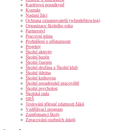
Kariérová poradkyně
Kontakt
Nadaní žáci
Ochrana oznamovatelů (whistleblowing)
Organizace školního roku
Partnerství
Pracovní místa
Prohlášení o přístupnosti
Projekty
Školní aktivity
Školní bazén
Školní časopis
Školní družina a Školní klub
Školní jídelna
Školní knihovna
Školní poradenské pracoviště
Školní psycholog
Školská rada
SRŠ
Testování tělesné zdatnosti žáků
Vzdělávací program
Zaměstnanci školy
Zpracování osobních údajů