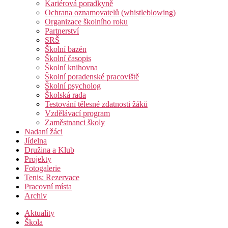
Kariérová poradkyně
Ochrana oznamovatelů (whistleblowing)
Organizace školního roku
Partnerství
SRŠ
Školní bazén
Školní časopis
Školní knihovna
Školní poradenské pracoviště
Školní psycholog
Školská rada
Testování tělesné zdatnosti žáků
Vzdělávací program
Zaměstnanci školy
Nadaní žáci
Jídelna
Družina a Klub
Projekty
Fotogalerie
Tenis: Rezervace
Pracovní místa
Archiv
Aktuality
Škola