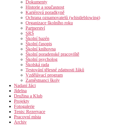
Dokumenty
Historie a současnost
Kariérová poradkyně
Ochrana oznamovatelů (whistleblowing)
Organizace školního roku
Partnerství
SRŠ
Školní bazén
Školní časopis
Školní knihovna
Školní poradenské pracoviště
Školní psycholog
Školská rada
Testování tělesné zdatnosti žáků
Vzdělávací program
Zaměstnanci školy
Nadaní žáci
Jídelna
Družina a Klub
Projekty
Fotogalerie
Tenis: Rezervace
Pracovní místa
Archiv