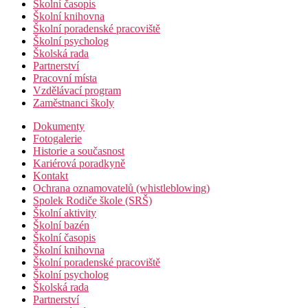
Školní časopis
Školní knihovna
Školní poradenské pracoviště
Školní psycholog
Školská rada
Partnerství
Pracovní místa
Vzdělávací program
Zaměstnanci školy
Dokumenty
Fotogalerie
Historie a současnost
Kariérová poradkyně
Kontakt
Ochrana oznamovatelů (whistleblowing)
Spolek Rodiče škole (SRŠ)
Školní aktivity
Školní bazén
Školní časopis
Školní knihovna
Školní poradenské pracoviště
Školní psycholog
Školská rada
Partnerství