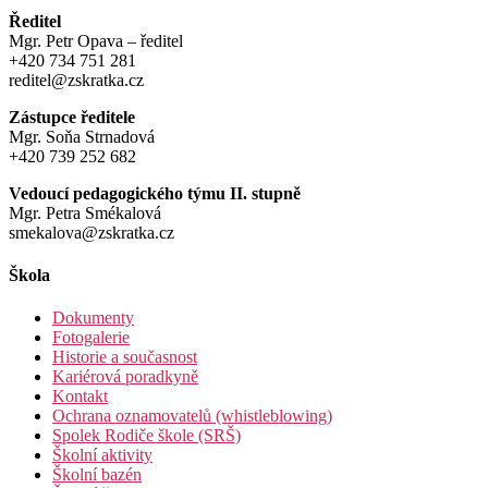
Ředitel
Mgr. Petr Opava – ředitel
+420 734 751 281
reditel@zskratka.cz
Zástupce ředitele
Mgr. Soňa Strnadová
+420 739 252 682
Vedoucí pedagogického týmu II. stupně
Mgr. Petra Smékalová
smekalova@zskratka.cz
Škola
Dokumenty
Fotogalerie
Historie a současnost
Kariérová poradkyně
Kontakt
Ochrana oznamovatelů (whistleblowing)
Spolek Rodiče škole (SRŠ)
Školní aktivity
Školní bazén