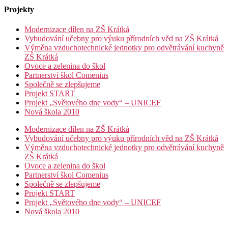
Projekty
Modernizace dílen na ZŠ Krátká
Vybudování učebny pro výuku přírodních věd na ZŠ Krátká
Výměna vzduchotechnické jednotky pro odvětrávání kuchyně
ZŠ Krátká
Ovoce a zelenina do škol
Partnerství škol Comenius
Společně se zlepšujeme
Projekt START
Projekt „Světového dne vody“ – UNICEF
Nová škola 2010
Modernizace dílen na ZŠ Krátká
Vybudování učebny pro výuku přírodních věd na ZŠ Krátká
Výměna vzduchotechnické jednotky pro odvětrávání kuchyně
ZŠ Krátká
Ovoce a zelenina do škol
Partnerství škol Comenius
Společně se zlepšujeme
Projekt START
Projekt „Světového dne vody“ – UNICEF
Nová škola 2010