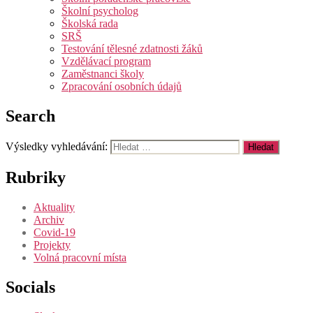
Školní psycholog
Školská rada
SRŠ
Testování tělesné zdatnosti žáků
Vzdělávací program
Zaměstnanci školy
Zpracování osobních údajů
Search
Výsledky vyhledávání:
Rubriky
Aktuality
Archiv
Covid-19
Projekty
Volná pracovní místa
Socials