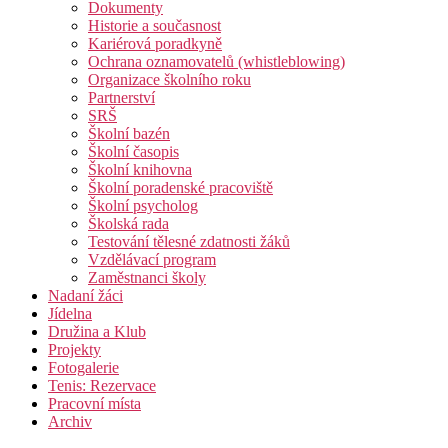
Dokumenty
Historie a současnost
Kariérová poradkyně
Ochrana oznamovatelů (whistleblowing)
Organizace školního roku
Partnerství
SRŠ
Školní bazén
Školní časopis
Školní knihovna
Školní poradenské pracoviště
Školní psycholog
Školská rada
Testování tělesné zdatnosti žáků
Vzdělávací program
Zaměstnanci školy
Nadaní žáci
Jídelna
Družina a Klub
Projekty
Fotogalerie
Tenis: Rezervace
Pracovní místa
Archiv