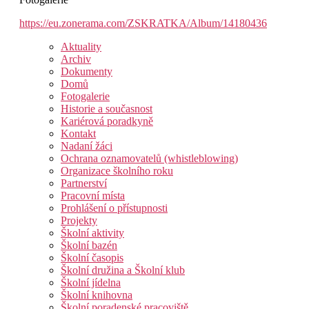
https://eu.zonerama.com/ZSKRATKA/Album/14180436
Aktuality
Archiv
Dokumenty
Domů
Fotogalerie
Historie a současnost
Kariérová poradkyně
Kontakt
Nadaní žáci
Ochrana oznamovatelů (whistleblowing)
Organizace školního roku
Partnerství
Pracovní místa
Prohlášení o přístupnosti
Projekty
Školní aktivity
Školní bazén
Školní časopis
Školní družina a Školní klub
Školní jídelna
Školní knihovna
Školní poradenské pracoviště