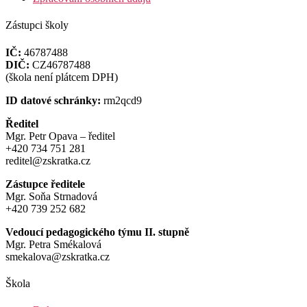
Zástupci školy
IČ:
46787488
DIČ:
CZ46787488
(škola není plátcem DPH)
ID datové schránky:
rm2qcd9
Ředitel
Mgr. Petr Opava – ředitel
+420 734 751 281
reditel@zskratka.cz
Zástupce ředitele
Mgr. Soňa Strnadová
+420 739 252 682
Vedoucí pedagogického týmu II. stupně
Mgr. Petra Smékalová
smekalova@zskratka.cz
Škola