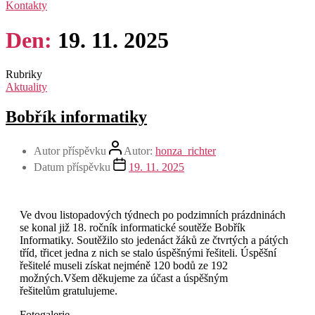
Kontakty
Den:
19. 11. 2025
Rubriky
Aktuality
Bobřík informatiky
Autor příspěvku
Autor:
honza_richter
Datum příspěvku
19. 11. 2025
Ve dvou listopadových týdnech po podzimních prázdninách
se konal již 18. ročník informatické soutěže Bobřík
Informatiky. Soutěžilo sto jedenáct žáků ze čtvrtých a pátých
tříd, třicet jedna z nich se stalo úspěšnými řešiteli. Úspěšní
řešitelé museli získat nejméně 120 bodů ze 192
možných.Všem děkujeme za účast a úspěšným
řešitelům gratulujeme.
Fotogalerie