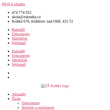
Přejít k obsahu
474 774 922
skola@zskratka.cz
Krátká 676, Klášterec nad Ohří, 431 51
Bakaláři
Dokumenty
Jídelníček
Webmail
Bakaláři
Dokumenty
Jídelníček
Webmail
Aktuality
Škola
Dokumenty
Historie a současnost