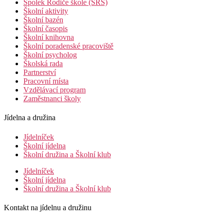
Spolek Rodiče škole (SRŠ)
Školní aktivity
Školní bazén
Školní časopis
Školní knihovna
Školní poradenské pracoviště
Školní psycholog
Školská rada
Partnerství
Pracovní místa
Vzdělávací program
Zaměstnanci školy
Jídelna a družina
Jídelníček
Školní jídelna
Školní družina a Školní klub
Jídelníček
Školní jídelna
Školní družina a Školní klub
Kontakt na jídelnu a družinu