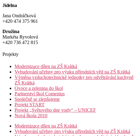
Jídelna
Jana Ondráčková
+420 474 375 961
Družina
Markéta Ryvolová
+420 736 472 815
Projekty
Modernizace dílen na ZŠ Krátká
Vybudování učebny pro výuku přírodních věd na ZŠ Krátká
Výměna vzduchotechnické jednotky pro odvětrávání kuchyně
ZŠ Krátká
Ovoce a zelenina do škol
Partnerství škol Comenius
Společně se zlepšujeme
Projekt START
Projekt „Světového dne vody“ – UNICEF
Nová škola 2010
Modernizace dílen na ZŠ Krátká
Vybudování učebny pro výuku přírodních věd na ZŠ Krátká