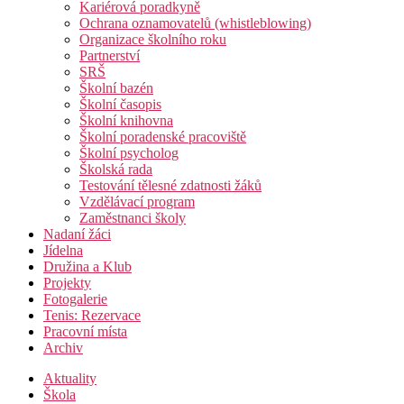
Kariérová poradkyně
Ochrana oznamovatelů (whistleblowing)
Organizace školního roku
Partnerství
SRŠ
Školní bazén
Školní časopis
Školní knihovna
Školní poradenské pracoviště
Školní psycholog
Školská rada
Testování tělesné zdatnosti žáků
Vzdělávací program
Zaměstnanci školy
Nadaní žáci
Jídelna
Družina a Klub
Projekty
Fotogalerie
Tenis: Rezervace
Pracovní místa
Archiv
Aktuality
Škola