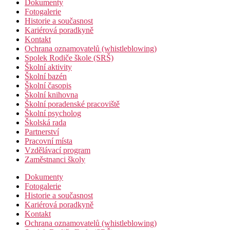
Dokumenty
Fotogalerie
Historie a současnost
Kariérová poradkyně
Kontakt
Ochrana oznamovatelů (whistleblowing)
Spolek Rodiče škole (SRŠ)
Školní aktivity
Školní bazén
Školní časopis
Školní knihovna
Školní poradenské pracoviště
Školní psycholog
Školská rada
Partnerství
Pracovní místa
Vzdělávací program
Zaměstnanci školy
Dokumenty
Fotogalerie
Historie a současnost
Kariérová poradkyně
Kontakt
Ochrana oznamovatelů (whistleblowing)