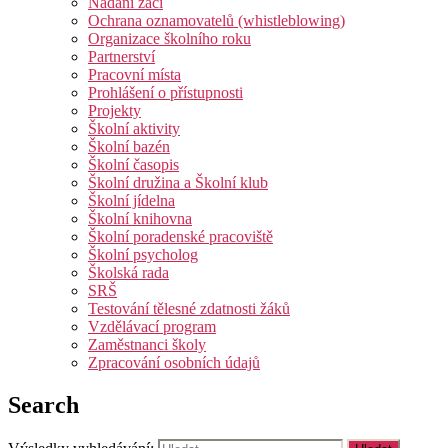
Nadaní žáci
Ochrana oznamovatelů (whistleblowing)
Organizace školního roku
Partnerství
Pracovní místa
Prohlášení o přístupnosti
Projekty
Školní aktivity
Školní bazén
Školní časopis
Školní družina a Školní klub
Školní jídelna
Školní knihovna
Školní poradenské pracoviště
Školní psycholog
Školská rada
SRŠ
Testování tělesné zdatnosti žáků
Vzdělávací program
Zaměstnanci školy
Zpracování osobních údajů
Search