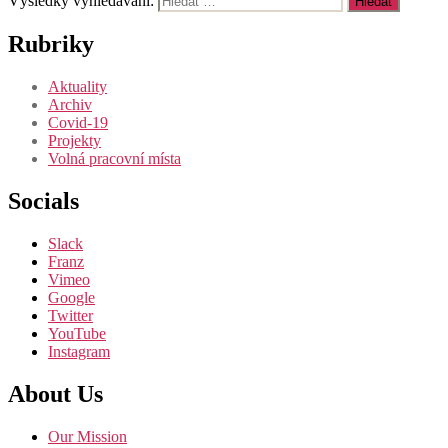
Výsledky vyhledávání:
Rubriky
Aktuality
Archiv
Covid-19
Projekty
Volná pracovní místa
Socials
Slack
Franz
Vimeo
Google
Twitter
YouTube
Instagram
About Us
Our Mission