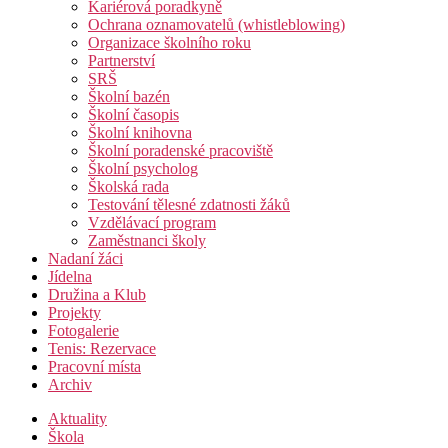
Kariérová poradkyně
Ochrana oznamovatelů (whistleblowing)
Organizace školního roku
Partnerství
SRŠ
Školní bazén
Školní časopis
Školní knihovna
Školní poradenské pracoviště
Školní psycholog
Školská rada
Testování tělesné zdatnosti žáků
Vzdělávací program
Zaměstnanci školy
Nadaní žáci
Jídelna
Družina a Klub
Projekty
Fotogalerie
Tenis: Rezervace
Pracovní místa
Archiv
Aktuality
Škola