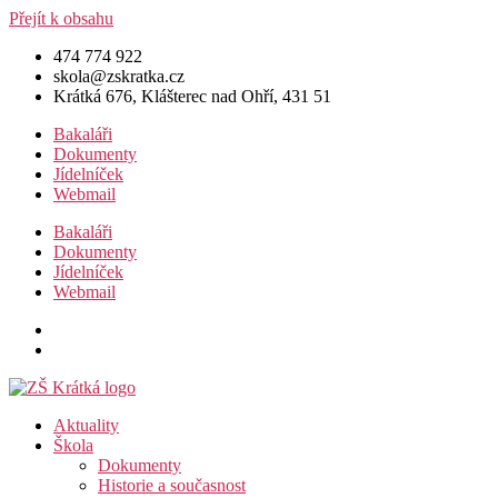
Přejít k obsahu
474 774 922
skola@zskratka.cz
Krátká 676, Klášterec nad Ohří, 431 51
Bakaláři
Dokumenty
Jídelníček
Webmail
Bakaláři
Dokumenty
Jídelníček
Webmail
Aktuality
Škola
Dokumenty
Historie a současnost