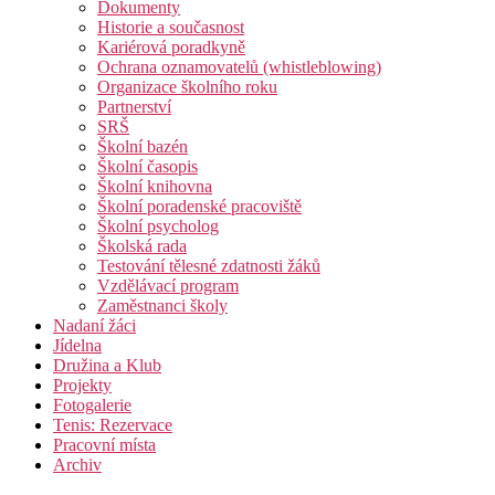
Dokumenty
Historie a současnost
Kariérová poradkyně
Ochrana oznamovatelů (whistleblowing)
Organizace školního roku
Partnerství
SRŠ
Školní bazén
Školní časopis
Školní knihovna
Školní poradenské pracoviště
Školní psycholog
Školská rada
Testování tělesné zdatnosti žáků
Vzdělávací program
Zaměstnanci školy
Nadaní žáci
Jídelna
Družina a Klub
Projekty
Fotogalerie
Tenis: Rezervace
Pracovní místa
Archiv