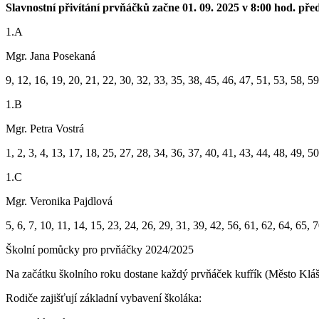
Slavnostní přivítání prvňáčků začne 01. 09. 2025 v 8:00 hod.
pře
1.A
Mgr. Jana Posekaná
9, 12, 16, 19, 20, 21, 22, 30, 32, 33, 35, 38, 45, 46, 47, 51, 53, 58, 59
1.B
Mgr. Petra Vostrá
1, 2, 3, 4, 13, 17, 18, 25, 27, 28, 34, 36, 37, 40, 41, 43, 44, 48, 49, 5
1.C
Mgr. Veronika Pajdlová
5, 6, 7, 10, 11, 14, 15, 23, 24, 26, 29, 31, 39, 42, 56, 61, 62, 64, 65,
Školní pomůcky pro prvňáčky 2024/2025
Na začátku školního roku dostane každý prvňáček kufřík (Město Klá
Rodiče zajišťují základní vybavení školáka: