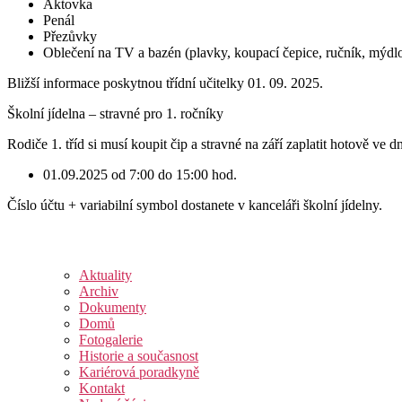
Aktovka
Penál
Přezůvky
Oblečení na TV a bazén (plavky, koupací čepice, ručník, mýdl
Bližší informace poskytnou třídní učitelky 01. 09. 2025.
Školní jídelna – stravné pro 1. ročníky
Rodiče 1. tříd si musí koupit čip a stravné na září zaplatit hotově ve d
01.09.2025 od 7:00 do 15:00 hod.
Číslo účtu + variabilní symbol dostanete v kanceláři školní jídelny.
Aktuality
Archiv
Dokumenty
Domů
Fotogalerie
Historie a současnost
Kariérová poradkyně
Kontakt