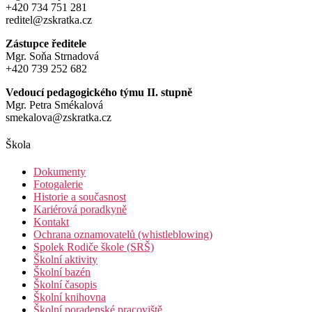
+420 734 751 281
reditel@zskratka.cz
Zástupce ředitele
Mgr. Soňa Strnadová
+420 739 252 682
Vedoucí pedagogického týmu II. stupně
Mgr. Petra Smékalová
smekalova@zskratka.cz
Škola
Dokumenty
Fotogalerie
Historie a současnost
Kariérová poradkyně
Kontakt
Ochrana oznamovatelů (whistleblowing)
Spolek Rodiče škole (SRŠ)
Školní aktivity
Školní bazén
Školní časopis
Školní knihovna
Školní poradenské pracoviště