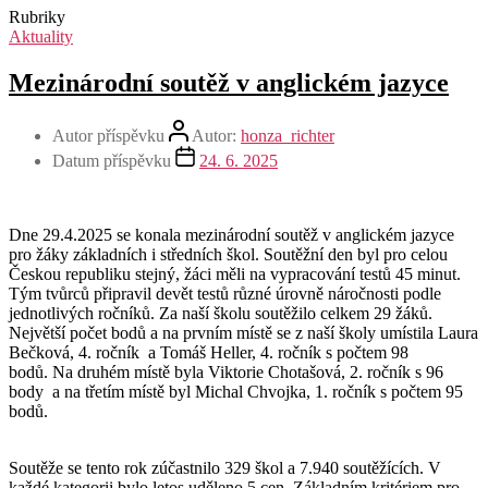
Rubriky
Aktuality
Mezinárodní soutěž v anglickém jazyce
Autor příspěvku
Autor:
honza_richter
Datum příspěvku
24. 6. 2025
Dne 29.4.2025 se konala mezinárodní soutěž v anglickém jazyce
pro žáky základních i středních škol. Soutěžní den byl pro celou
Českou republiku stejný, žáci měli na vypracování testů 45 minut.
Tým tvůrců připravil devět testů různé úrovně náročnosti podle
jednotlivých ročníků. Za naší školu soutěžilo celkem 29 žáků.
Největší počet bodů a na prvním místě se z naší školy umístila Laura
Bečková, 4. ročník a Tomáš Heller, 4. ročník s počtem 98
bodů. Na druhém místě byla Viktorie Chotašová, 2. ročník s 96
body a na třetím místě byl Michal Chvojka, 1. ročník s počtem 95
bodů.
Soutěže se tento rok zúčastnilo 329 škol a 7.940 soutěžících. V
každé kategorii bylo letos uděleno 5 cen. Základním kritériem pro