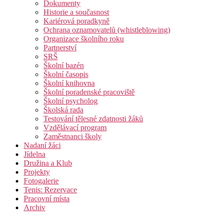
Dokumenty
Historie a současnost
Kariérová poradkyně
Ochrana oznamovatelů (whistleblowing)
Organizace školního roku
Partnerství
SRŠ
Školní bazén
Školní časopis
Školní knihovna
Školní poradenské pracoviště
Školní psycholog
Školská rada
Testování tělesné zdatnosti žáků
Vzdělávací program
Zaměstnanci školy
Nadaní žáci
Jídelna
Družina a Klub
Projekty
Fotogalerie
Tenis: Rezervace
Pracovní místa
Archiv