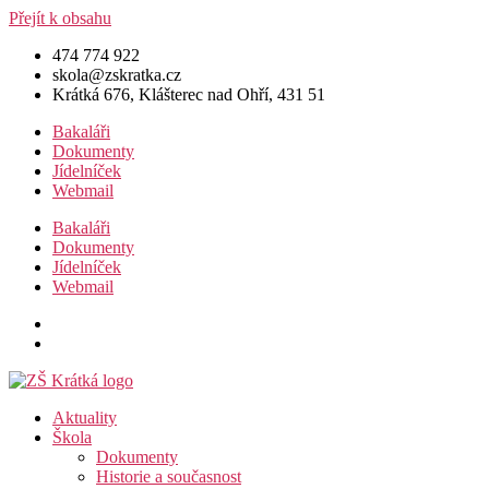
Přejít k obsahu
474 774 922
skola@zskratka.cz
Krátká 676, Klášterec nad Ohří, 431 51
Bakaláři
Dokumenty
Jídelníček
Webmail
Bakaláři
Dokumenty
Jídelníček
Webmail
Aktuality
Škola
Dokumenty
Historie a současnost