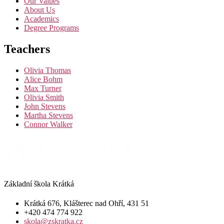
Our Values
About Us
Academics
Degree Programs
Teachers
Olivia Thomas
Alice Bohm
Max Turner
Olivia Smith
John Stevens
Martha Stevens
Connor Walker
Základní škola Krátká
Krátká 676, Klášterec nad Ohří, 431 51
+420 474 774 922
skola@zskratka.cz