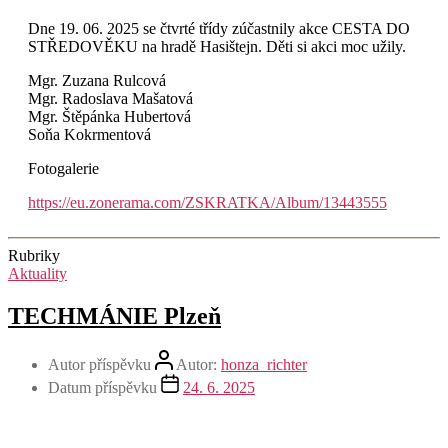
Dne 19. 06. 2025 se čtvrté třídy zúčastnily akce CESTA DO
STŘEDOVĚKU na hradě Hasištejn. Děti si akci moc užily.
Mgr. Zuzana Rulcová
Mgr. Radoslava Mašatová
Mgr. Štěpánka Hubertová
Soňa Kokrmentová
Fotogalerie
https://eu.zonerama.com/ZSKRATKA/Album/13443555
Rubriky
Aktuality
TECHMÁNIE Plzeň
Autor příspěvku
Autor:
honza_richter
Datum příspěvku
24. 6. 2025