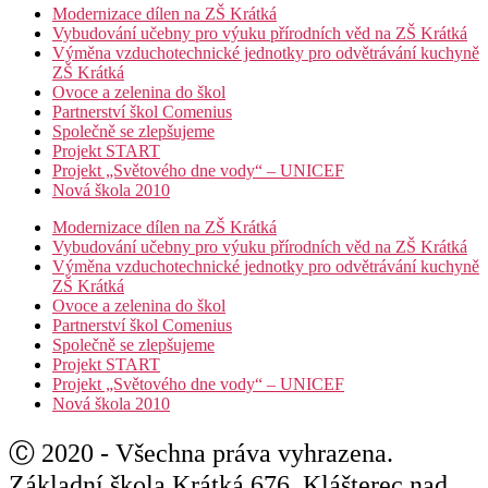
Modernizace dílen na ZŠ Krátká
Vybudování učebny pro výuku přírodních věd na ZŠ Krátká
Výměna vzduchotechnické jednotky pro odvětrávání kuchyně
ZŠ Krátká
Ovoce a zelenina do škol
Partnerství škol Comenius
Společně se zlepšujeme
Projekt START
Projekt „Světového dne vody“ – UNICEF
Nová škola 2010
Modernizace dílen na ZŠ Krátká
Vybudování učebny pro výuku přírodních věd na ZŠ Krátká
Výměna vzduchotechnické jednotky pro odvětrávání kuchyně
ZŠ Krátká
Ovoce a zelenina do škol
Partnerství škol Comenius
Společně se zlepšujeme
Projekt START
Projekt „Světového dne vody“ – UNICEF
Nová škola 2010
Ⓒ 2020 - Všechna práva vyhrazena.
Základní škola Krátká 676, Klášterec nad