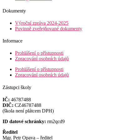
Dokumenty
Výroční zpráva 2024-2025
Povinně zveřejňované dokumenty
Informace
Prohlášení o přístupnosti
Zpracování osobních údajů
Prohlášení o přístupnosti
Zpracování osobních údajů
Zástupci školy
IČ:
46787488
DIČ:
CZ46787488
(škola není plátcem DPH)
ID datové schránky:
rm2qcd9
Ředitel
Mgr. Petr Opava – ředitel