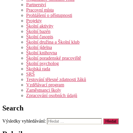
Partnerství
Pracovní místa
Prohlášení o přístupnosti
Projekty
Školní aktivity
Školní bazén
Školní časopis
Školní družina a Školní klub
Školní jídelna
Školní knihovna
Školní poradenské pracoviště
Školní psycholog
Školská rada
SRŠ
Testování tělesné zdatnosti žáků
Vzdělávací program
Zaměstnanci školy
Zpracování osobních údajů
Search
Výsledky vyhledávání: