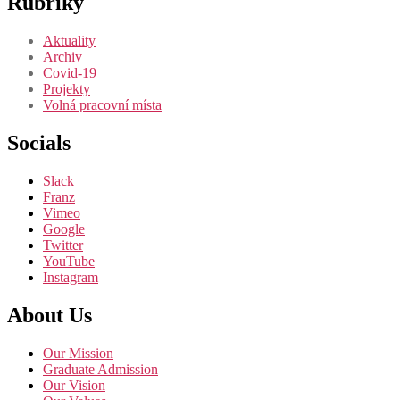
Rubriky
Aktuality
Archiv
Covid-19
Projekty
Volná pracovní místa
Socials
Slack
Franz
Vimeo
Google
Twitter
YouTube
Instagram
About Us
Our Mission
Graduate Admission
Our Vision