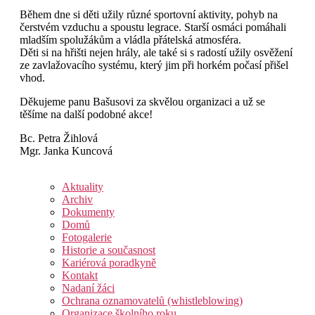
Během dne si děti užily různé sportovní aktivity, pohyb na
čerstvém vzduchu a spoustu legrace. Starší osmáci pomáhali
mladším spolužákům a vládla přátelská atmosféra.
Děti si na hřišti nejen hrály, ale také si s radostí užily osvěžení
ze zavlažovacího systému, který jim při horkém počasí přišel
vhod.
Děkujeme panu Bašusovi za skvělou organizaci a už se
těšíme na další podobné akce!
Bc. Petra Žihlová
Mgr. Janka Kuncová
Aktuality
Archiv
Dokumenty
Domů
Fotogalerie
Historie a současnost
Kariérová poradkyně
Kontakt
Nadaní žáci
Ochrana oznamovatelů (whistleblowing)
Organizace školního roku