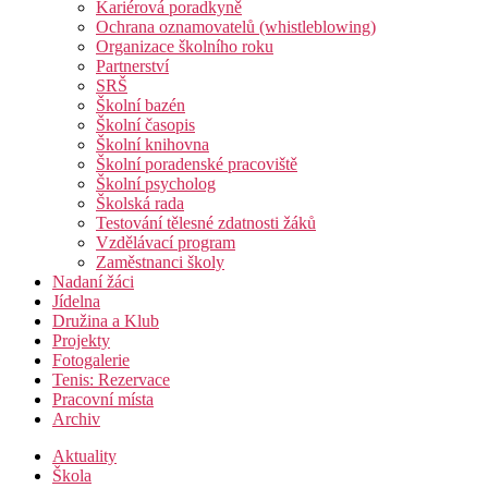
Kariérová poradkyně
Ochrana oznamovatelů (whistleblowing)
Organizace školního roku
Partnerství
SRŠ
Školní bazén
Školní časopis
Školní knihovna
Školní poradenské pracoviště
Školní psycholog
Školská rada
Testování tělesné zdatnosti žáků
Vzdělávací program
Zaměstnanci školy
Nadaní žáci
Jídelna
Družina a Klub
Projekty
Fotogalerie
Tenis: Rezervace
Pracovní místa
Archiv
Aktuality
Škola