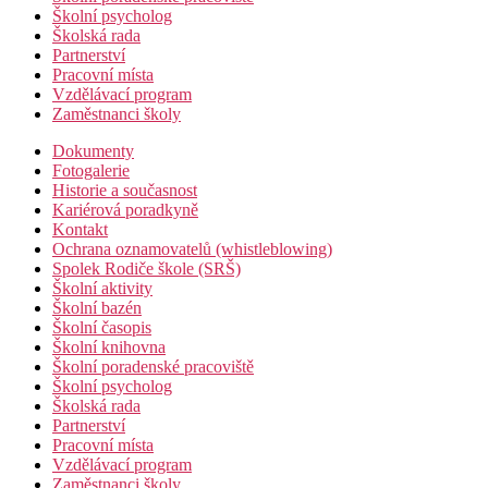
Školní psycholog
Školská rada
Partnerství
Pracovní místa
Vzdělávací program
Zaměstnanci školy
Dokumenty
Fotogalerie
Historie a současnost
Kariérová poradkyně
Kontakt
Ochrana oznamovatelů (whistleblowing)
Spolek Rodiče škole (SRŠ)
Školní aktivity
Školní bazén
Školní časopis
Školní knihovna
Školní poradenské pracoviště
Školní psycholog
Školská rada
Partnerství
Pracovní místa
Vzdělávací program
Zaměstnanci školy