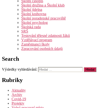
Školní časopis
Školní družina a Školní klub
Školní jídelna
Školní knihovna
Školní poradenské pracoviště
Školní psycholog
Školská rada
SRŠ
Testování tělesné zdatnosti žáků
Vzdělávací program
Zaměstnanci školy
Zpracování osobních údajů
Search
Výsledky vyhledávání:
Rubriky
Aktuality
Archiv
Covid-19
Projekty
Volná pracovní místa