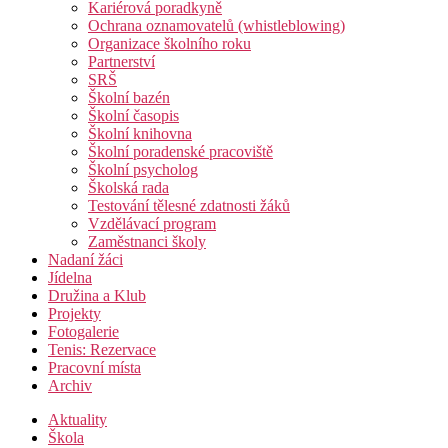
Kariérová poradkyně
Ochrana oznamovatelů (whistleblowing)
Organizace školního roku
Partnerství
SRŠ
Školní bazén
Školní časopis
Školní knihovna
Školní poradenské pracoviště
Školní psycholog
Školská rada
Testování tělesné zdatnosti žáků
Vzdělávací program
Zaměstnanci školy
Nadaní žáci
Jídelna
Družina a Klub
Projekty
Fotogalerie
Tenis: Rezervace
Pracovní místa
Archiv
Aktuality
Škola