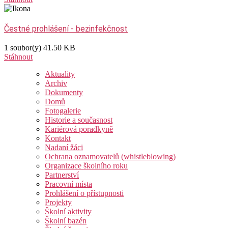
Čestné prohlášení - bezinfekčnost
1 soubor(y)
41.50 KB
Stáhnout
Aktuality
Archiv
Dokumenty
Domů
Fotogalerie
Historie a současnost
Kariérová poradkyně
Kontakt
Nadaní žáci
Ochrana oznamovatelů (whistleblowing)
Organizace školního roku
Partnerství
Pracovní místa
Prohlášení o přístupnosti
Projekty
Školní aktivity
Školní bazén