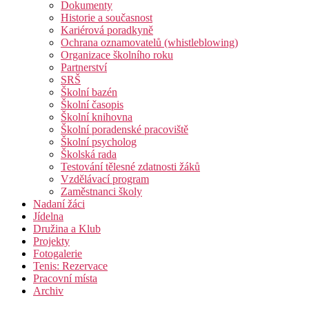
Dokumenty
Historie a současnost
Kariérová poradkyně
Ochrana oznamovatelů (whistleblowing)
Organizace školního roku
Partnerství
SRŠ
Školní bazén
Školní časopis
Školní knihovna
Školní poradenské pracoviště
Školní psycholog
Školská rada
Testování tělesné zdatnosti žáků
Vzdělávací program
Zaměstnanci školy
Nadaní žáci
Jídelna
Družina a Klub
Projekty
Fotogalerie
Tenis: Rezervace
Pracovní místa
Archiv