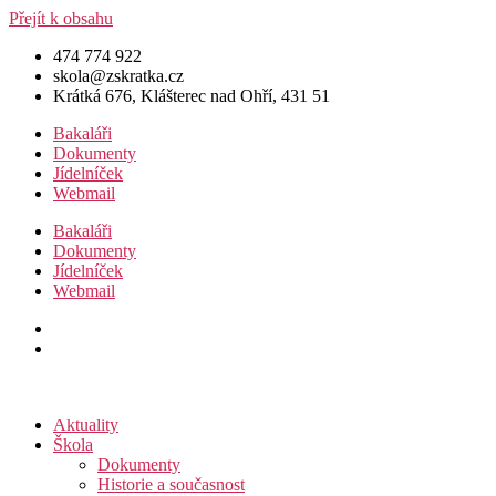
Přejít k obsahu
474 774 922
skola@zskratka.cz
Krátká 676, Klášterec nad Ohří, 431 51
Bakaláři
Dokumenty
Jídelníček
Webmail
Bakaláři
Dokumenty
Jídelníček
Webmail
Aktuality
Škola
Dokumenty
Historie a současnost