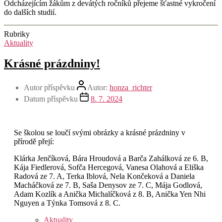
Odcházejícím žákům z devátých ročníků přejeme šťastné vykročení
do dalších studií.
Rubriky
Aktuality
Krásné prázdniny!
Autor příspěvku
Autor:
honza_richter
Datum příspěvku
8. 7. 2024
Se školou se loučí svými obrázky a krásné prázdniny v
přírodě přejí:
Klárka Jenčíková, Bára Hroudová a Barča Zahálková ze 6. B,
Kája Fiedlerová, Sofča Hercegová, Vanesa Olahová a Eliška
Radová ze 7. A, Terka Iblová, Nela Končeková a Daniela
Macháčková ze 7. B, Saša Denysov ze 7. C, Mája Godlová,
Adam Kozlík a Anička Michalíčková z 8. B, Anička Yen Nhi
Nguyen a Týnka Tomsová z 8. C.
Aktuality