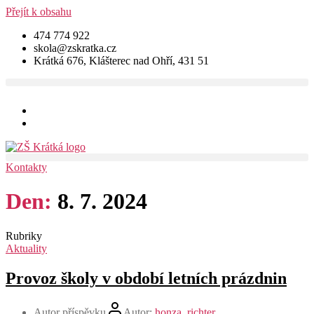
Přejít k obsahu
474 774 922
skola@zskratka.cz
Krátká 676, Klášterec nad Ohří, 431 51
Kontakty
Den:
8. 7. 2024
Rubriky
Aktuality
Provoz školy v období letních prázdnin
Autor příspěvku
Autor:
honza_richter