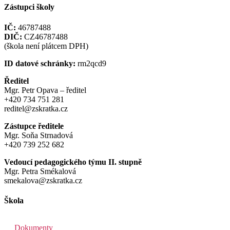
Zástupci školy
IČ:
46787488
DIČ:
CZ46787488
(škola není plátcem DPH)
ID datové schránky:
rm2qcd9
Ředitel
Mgr. Petr Opava – ředitel
+420 734 751 281
reditel@zskratka.cz
Zástupce ředitele
Mgr. Soňa Strnadová
+420 739 252 682
Vedoucí pedagogického týmu II. stupně
Mgr. Petra Smékalová
smekalova@zskratka.cz
Škola
Dokumenty