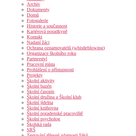
Archiv
Dokumenty
Domů
Fotogalerie
Historie a současnost
Kariérová poradkyně
Kontakt
Nadaní žáci
Ochrana oznamovatelů (whistleblowing)
Organizace školního roku
Partnerství
Pracovní místa
Prohlášení o přístupnosti
Projekty
Školní aktivity
Školní bazén
Školní časopis
Školní družina a Školní klub
Školní jídelna
Školní knihovna
Školní poradenské pracoviště
Školní psycholog
Školská rada
SRŠ
Testování tělesné zdatnosti žáků