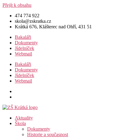
Přejít k obsahu
474 774 922
skola@zskratka.cz
Krátká 676, Klášterec nad Ohří, 431 51
Bakaláři
Dokumenty
Jídelníček
Webmail
Bakaláři
Dokumenty
Jídelníček
Webmail
Aktuality
Škola
Dokumenty
Historie a současnost