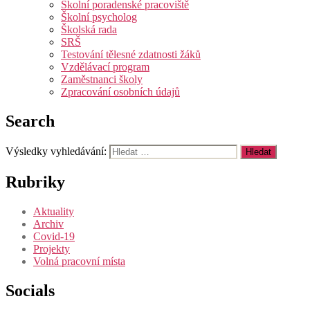
Školní poradenské pracoviště
Školní psycholog
Školská rada
SRŠ
Testování tělesné zdatnosti žáků
Vzdělávací program
Zaměstnanci školy
Zpracování osobních údajů
Search
Výsledky vyhledávání:
Rubriky
Aktuality
Archiv
Covid-19
Projekty
Volná pracovní místa
Socials