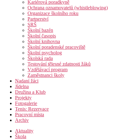
Kariérová poradkyně
Ochrana oznamovatelů (whistleblowing)
Organizace školního roku
Partnerství
SRŠ
Školní bazén
Školní časopis
Školní knihovna
Školní poradenské pracoviště
Školní psycholog
Školská rada
Testování tělesné zdatnosti žáků
Vzdělávací program
Zaměstnanci školy
Nadaní žáci
Jídelna
Družina a Klub
Projekty
Fotogalerie
Tenis: Rezervace
Pracovní místa
Archiv
Aktuality
Škola