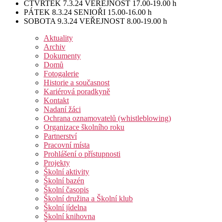
ČTVRTEK 7.3.24 VEŘEJNOST 17.00-19.00 h
PÁTEK 8.3.24 SENIOŘI 15.00-16.00 h
SOBOTA 9.3.24 VEŘEJNOST 8.00-19.00 h
Aktuality
Archiv
Dokumenty
Domů
Fotogalerie
Historie a současnost
Kariérová poradkyně
Kontakt
Nadaní žáci
Ochrana oznamovatelů (whistleblowing)
Organizace školního roku
Partnerství
Pracovní místa
Prohlášení o přístupnosti
Projekty
Školní aktivity
Školní bazén
Školní časopis
Školní družina a Školní klub
Školní jídelna
Školní knihovna