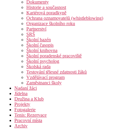
Dokumenty
Historie a současnost
Kariérová poradkyně
Ochrana oznamovatelů (whistleblowing)
Organizace školního roku
Partnerství
SRŠ
Školní bazén
Školní časopis
Školní knihovna
Školní poradenské pracoviště
Školní psycholog
Školská rada
Testování tělesné zdatnosti žáků
Vzdělávací program
Zaměstnanci školy
Nadaní žáci
Jídelna
Družina a Klub
Projekty
Fotogalerie
Tenis: Rezervace
Pracovní místa
Archiv