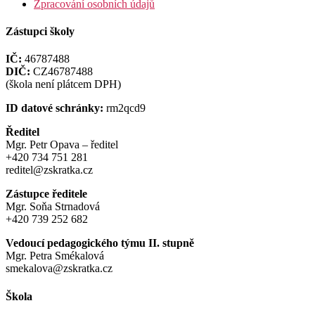
Zpracování osobních údajů
Zástupci školy
IČ:
46787488
DIČ:
CZ46787488
(škola není plátcem DPH)
ID datové schránky:
rm2qcd9
Ředitel
Mgr. Petr Opava – ředitel
+420 734 751 281
reditel@zskratka.cz
Zástupce ředitele
Mgr. Soňa Strnadová
+420 739 252 682
Vedoucí pedagogického týmu II. stupně
Mgr. Petra Smékalová
smekalova@zskratka.cz
Škola