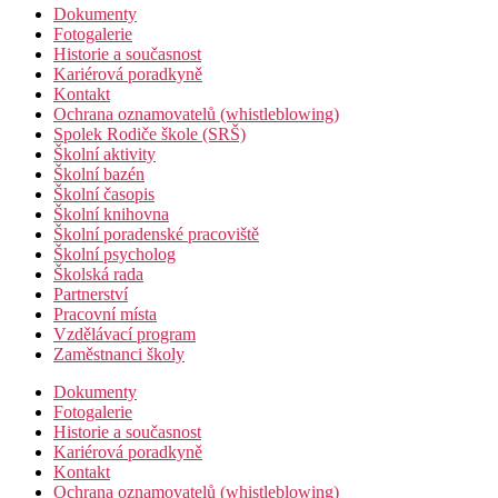
Dokumenty
Fotogalerie
Historie a současnost
Kariérová poradkyně
Kontakt
Ochrana oznamovatelů (whistleblowing)
Spolek Rodiče škole (SRŠ)
Školní aktivity
Školní bazén
Školní časopis
Školní knihovna
Školní poradenské pracoviště
Školní psycholog
Školská rada
Partnerství
Pracovní místa
Vzdělávací program
Zaměstnanci školy
Dokumenty
Fotogalerie
Historie a současnost
Kariérová poradkyně
Kontakt
Ochrana oznamovatelů (whistleblowing)