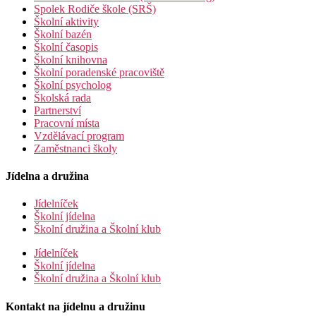
Spolek Rodiče škole (SRŠ)
Školní aktivity
Školní bazén
Školní časopis
Školní knihovna
Školní poradenské pracoviště
Školní psycholog
Školská rada
Partnerství
Pracovní místa
Vzdělávací program
Zaměstnanci školy
Jídelna a družina
Jídelníček
Školní jídelna
Školní družina a Školní klub
Jídelníček
Školní jídelna
Školní družina a Školní klub
Kontakt na jídelnu a družinu