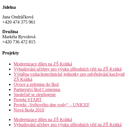
Jídelna
Jana Ondráčková
+420 474 375 961
Družina
Markéta Ryvolová
+420 736 472 815
Projekty
Modernizace dílen na ZŠ Krátká
Vybudování učebny pro výuku přírodních věd na ZŠ Krátká
Výměna vzduchotechnické jednotky pro odvětrávání kuchyně
ZŠ Krátká
Ovoce a zelenina do škol
Partnerství škol Comenius
Společně se zlepšujeme
Projekt START
Projekt „Světového dne vody“ – UNICEF
Nová škola 2010
Modernizace dílen na ZŠ Krátká
Vybudování učebny pro výuku přírodních věd na ZŠ Krátká