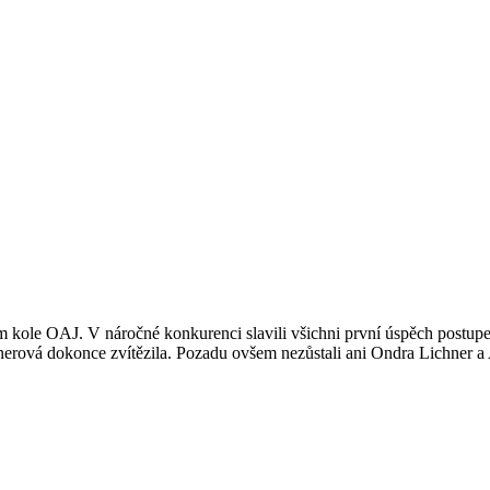
sním kole OAJ. V náročné konkurenci slavili všichni první úspěch postup
ssnerová dokonce zvítězila. Pozadu ovšem nezůstali ani Ondra Lichner 