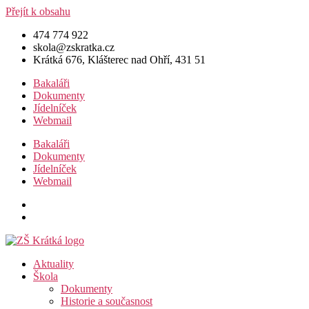
Přejít k obsahu
474 774 922
skola@zskratka.cz
Krátká 676, Klášterec nad Ohří, 431 51
Bakaláři
Dokumenty
Jídelníček
Webmail
Bakaláři
Dokumenty
Jídelníček
Webmail
Aktuality
Škola
Dokumenty
Historie a současnost