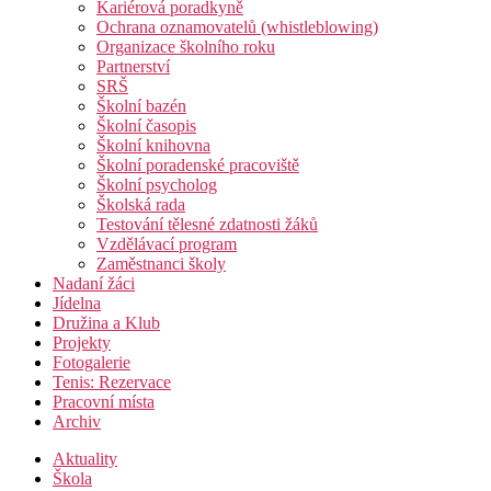
Kariérová poradkyně
Ochrana oznamovatelů (whistleblowing)
Organizace školního roku
Partnerství
SRŠ
Školní bazén
Školní časopis
Školní knihovna
Školní poradenské pracoviště
Školní psycholog
Školská rada
Testování tělesné zdatnosti žáků
Vzdělávací program
Zaměstnanci školy
Nadaní žáci
Jídelna
Družina a Klub
Projekty
Fotogalerie
Tenis: Rezervace
Pracovní místa
Archiv
Aktuality
Škola