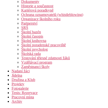
Dokumenty
Historie a současnost
Kariérová poradkyně
Ochrana oznamovatelů (whistleblowing)
Organizace školního roku
Partnerství
SRŠ
Školní bazén
Školní časopis
Školní knihovna
Školní poradenské pracoviště
Školní psycholog
Školská rada
Testování tělesné zdatnosti žáků
Vzdělávací program
Zaměstnanci školy
Nadaní žáci
Jídelna
Družina a Klub
Projekty
Fotogalerie
Tenis: Rezervace
Pracovní místa
Archiv