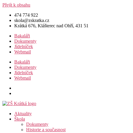
Přejít k obsahu
474 774 922
skola@zskratka.cz
Krátká 676, Klášterec nad Ohří, 431 51
Bakaláři
Dokumenty
Jídelníček
Webmail
Bakaláři
Dokumenty
Jídelníček
Webmail
Aktuality
Škola
Dokumenty
Historie a současnost