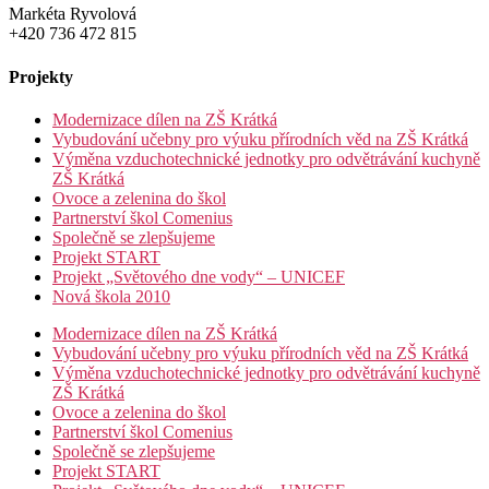
Markéta Ryvolová
+420 736 472 815
Projekty
Modernizace dílen na ZŠ Krátká
Vybudování učebny pro výuku přírodních věd na ZŠ Krátká
Výměna vzduchotechnické jednotky pro odvětrávání kuchyně
ZŠ Krátká
Ovoce a zelenina do škol
Partnerství škol Comenius
Společně se zlepšujeme
Projekt START
Projekt „Světového dne vody“ – UNICEF
Nová škola 2010
Modernizace dílen na ZŠ Krátká
Vybudování učebny pro výuku přírodních věd na ZŠ Krátká
Výměna vzduchotechnické jednotky pro odvětrávání kuchyně
ZŠ Krátká
Ovoce a zelenina do škol
Partnerství škol Comenius
Společně se zlepšujeme
Projekt START