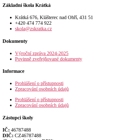
Základní škola Krátká
Krátká 676, Klášterec nad Ohří, 431 51
+420 474 774 922
skola@zskratka.cz
Dokumenty
Výroční zpráva 2024-2025
Povinně zveřejňované dokumenty
Informace
Prohlášení o přístupnosti
Zpracování osobních údajů
Prohlášení o přístupnosti
Zpracování osobních údajů
Zástupci školy
IČ:
46787488
DIČ:
CZ46787488