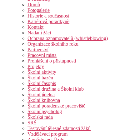
Domů
Fotogalerie
Historie a současnost
Kariérová poradkyně
Kontakt
Nadaní žáci
Ochrana oznamovatelů (whistleblowing)
Organizace školního roku
Partnerství
Pracovní místa
Prohlášení o přístupnosti
Projekty
Školní aktivity
Školní bazén
Školní časopis
Školní družina a Školní klub
Školní jídelna
Školní knihovna
Školní poradenské pracoviště
Školní psycholog
Školská rada
SRŠ
Testování tělesné zdatnosti žáků
Vzdělávací program
Zaměstnanci školy