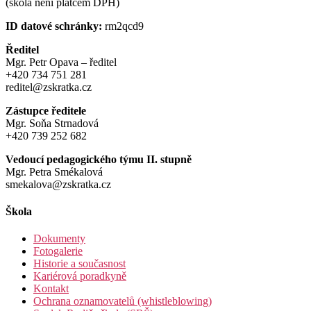
(škola není plátcem DPH)
ID datové schránky:
rm2qcd9
Ředitel
Mgr. Petr Opava – ředitel
+420 734 751 281
reditel@zskratka.cz
Zástupce ředitele
Mgr. Soňa Strnadová
+420 739 252 682
Vedoucí pedagogického týmu II. stupně
Mgr. Petra Smékalová
smekalova@zskratka.cz
Škola
Dokumenty
Fotogalerie
Historie a současnost
Kariérová poradkyně
Kontakt
Ochrana oznamovatelů (whistleblowing)