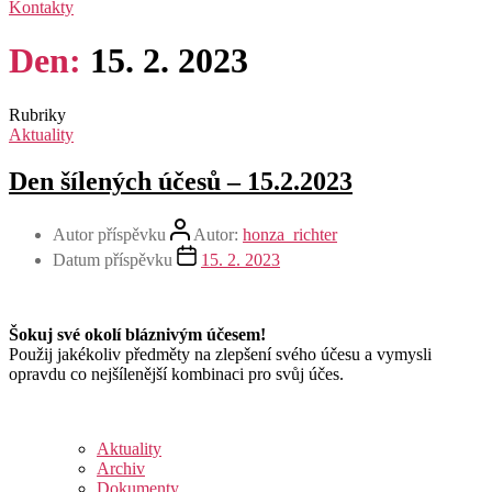
Kontakty
Den:
15. 2. 2023
Rubriky
Aktuality
Den šílených účesů – 15.2.2023
Autor příspěvku
Autor:
honza_richter
Datum příspěvku
15. 2. 2023
Šokuj své okolí bláznivým účesem!
Použij jakékoliv předměty na zlepšení svého účesu a vymysli
opravdu co nejšílenější kombinaci pro svůj účes.
Aktuality
Archiv
Dokumenty