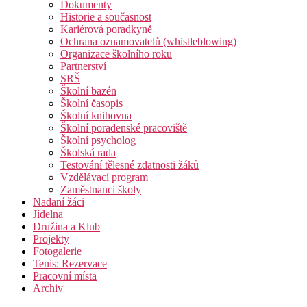
Dokumenty
Historie a současnost
Kariérová poradkyně
Ochrana oznamovatelů (whistleblowing)
Organizace školního roku
Partnerství
SRŠ
Školní bazén
Školní časopis
Školní knihovna
Školní poradenské pracoviště
Školní psycholog
Školská rada
Testování tělesné zdatnosti žáků
Vzdělávací program
Zaměstnanci školy
Nadaní žáci
Jídelna
Družina a Klub
Projekty
Fotogalerie
Tenis: Rezervace
Pracovní místa
Archiv