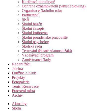
Kariérová poradkyně
Ochrana oznamovatelů (whistleblowing)
Organizace školního roku
Partnerství
SRŠ
Školní bazén
Školní časopis
Školní knihovna
Školní poradenské pracoviště
Školní psycholog
Školská rada
Testování tělesné zdatnosti žáků
Vzdělávací program
Zaměstnanci školy
Nadaní žáci
Jídelna
Družina a Klub
Projekty
Fotogalerie
Tenis: Rezervace
Pracovní místa
Archiv
Aktuality
Škola