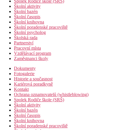
Spolek Rodiče škole (SRŠ)
Školní aktivity
Školní bazén
Školní časopis
Školní knihovna
Školní poradenské pracoviště
Školní psycholog
Školská rada
Partnerství
Pracovní místa
Vzdělávací program
Zaměstnanci školy
Dokumenty
Fotogalerie
Historie a současnost
Kariérová poradkyně
Kontakt
Ochrana oznamovatelů (whistleblowing)
Spolek Rodiče škole (SRŠ)
Školní aktivity
Školní bazén
Školní časopis
Školní knihovna
Školní poradenské pracoviště