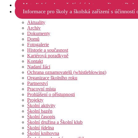
Metodický pokyn předávání dat a součinnost škol s
Informace pro školy a školská zařízení s účinností
Aktuality
Archiv
Dokumenty
Domů
Fotogalerie
Historie a současnost
Kariérová poradkyně
Kontakt
Nadaní žáci
Ochrana oznamovatelů (whistleblowing)
Organizace školního roku
Partnerství
Pracovní místa
Prohlášení o přístupnosti
Projekty
Školní aktivity
Školní bazén
Školní časopis
Školní družina a Školní klub
Školní jídelna
Školní knihovna