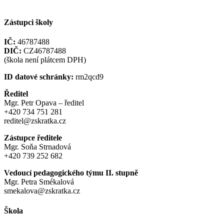
Zástupci školy
IČ:
46787488
DIČ:
CZ46787488
(škola není plátcem DPH)
ID datové schránky:
rm2qcd9
Ředitel
Mgr. Petr Opava – ředitel
+420 734 751 281
reditel@zskratka.cz
Zástupce ředitele
Mgr. Soňa Strnadová
+420 739 252 682
Vedoucí pedagogického týmu II. stupně
Mgr. Petra Smékalová
smekalova@zskratka.cz
Škola