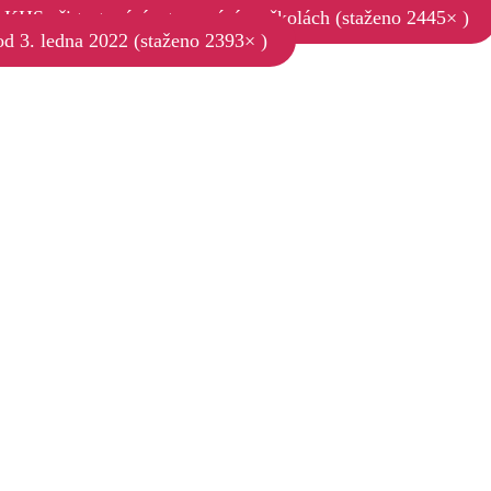
 KHS při testování a trasování ve školách (staženo 2445× )
 od 3. ledna 2022 (staženo 2393× )