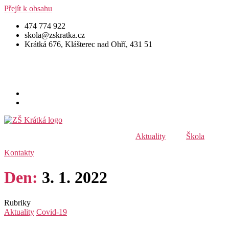
Přejít k obsahu
474 774 922
skola@zskratka.cz
Krátká 676, Klášterec nad Ohří, 431 51
Aktuality
Škola
Kontakty
Den:
3. 1. 2022
Rubriky
Aktuality
Covid-19