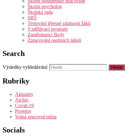
Školní poradenské pracoviště
Školní psycholog
Školská rada
SRŠ
Testování tělesné zdatnosti žáků
Vzdělávací program
Zaměstnanci školy
Zpracování osobních údajů
Search
Výsledky vyhledávání:
Rubriky
Aktuality
Archiv
Covid-19
Projekty
Volná pracovní místa
Socials