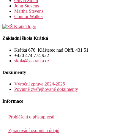
Olivia Smith
John Stevens
Martha Stevens
Connor Walker
Základní škola Krátká
Krátká 676, Klášterec nad Ohří, 431 51
+420 474 774 922
skola@zskratka.cz
Dokumenty
Výroční zpráva 2024-2025
Povinně zveřejňované dokumenty
Informace
Prohlášení o přístupnosti
Zpracování osobních údajů