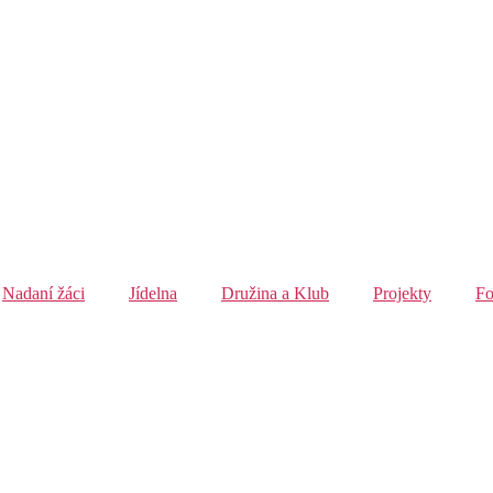
Nadaní žáci
Jídelna
Družina a Klub
Projekty
Fo