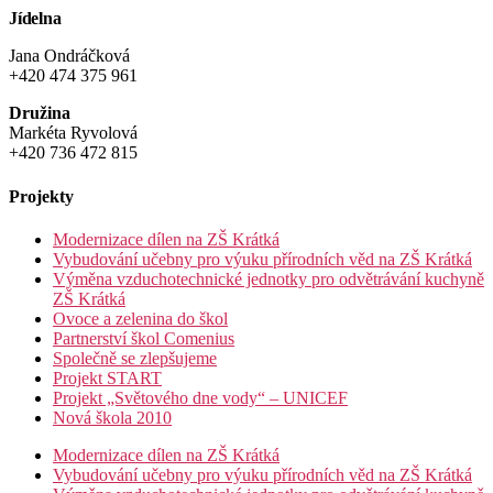
Jídelna
Jana Ondráčková
+420 474 375 961
Družina
Markéta Ryvolová
+420 736 472 815
Projekty
Modernizace dílen na ZŠ Krátká
Vybudování učebny pro výuku přírodních věd na ZŠ Krátká
Výměna vzduchotechnické jednotky pro odvětrávání kuchyně
ZŠ Krátká
Ovoce a zelenina do škol
Partnerství škol Comenius
Společně se zlepšujeme
Projekt START
Projekt „Světového dne vody“ – UNICEF
Nová škola 2010
Modernizace dílen na ZŠ Krátká
Vybudování učebny pro výuku přírodních věd na ZŠ Krátká