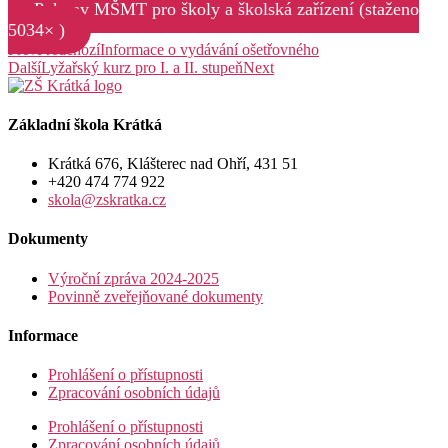
Pokyny MŠMT pro školy a školská zařízení (staženo
5034× )
Prev
Předchozí
Informace o vydávání ošetřovného
Další
Lyžařský kurz pro I. a II. stupeň
Next
Základní škola Krátká
Krátká 676, Klášterec nad Ohří, 431 51
+420 474 774 922
skola@zskratka.cz
Dokumenty
Výroční zpráva 2024-2025
Povinně zveřejňované dokumenty
Informace
Prohlášení o přístupnosti
Zpracování osobních údajů
Prohlášení o přístupnosti
Zpracování osobních údajů