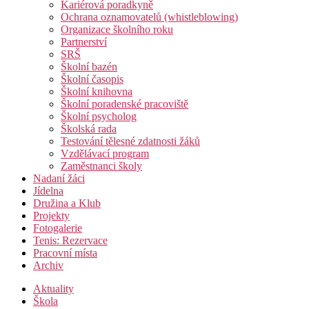
Kariérová poradkyně
Ochrana oznamovatelů (whistleblowing)
Organizace školního roku
Partnerství
SRŠ
Školní bazén
Školní časopis
Školní knihovna
Školní poradenské pracoviště
Školní psycholog
Školská rada
Testování tělesné zdatnosti žáků
Vzdělávací program
Zaměstnanci školy
Nadaní žáci
Jídelna
Družina a Klub
Projekty
Fotogalerie
Tenis: Rezervace
Pracovní místa
Archiv
Aktuality
Škola