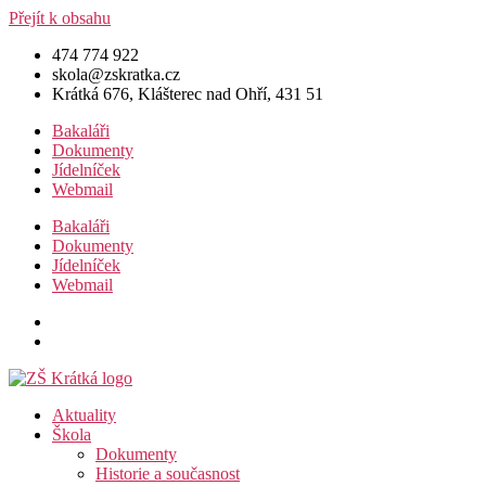
Přejít k obsahu
474 774 922
skola@zskratka.cz
Krátká 676, Klášterec nad Ohří, 431 51
Bakaláři
Dokumenty
Jídelníček
Webmail
Bakaláři
Dokumenty
Jídelníček
Webmail
Aktuality
Škola
Dokumenty
Historie a současnost