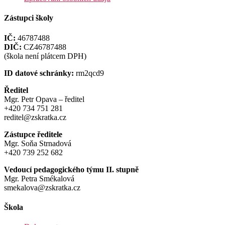
Zástupci školy
IČ:
46787488
DIČ:
CZ46787488
(škola není plátcem DPH)
ID datové schránky:
rm2qcd9
Ředitel
Mgr. Petr Opava – ředitel
+420 734 751 281
reditel@zskratka.cz
Zástupce ředitele
Mgr. Soňa Strnadová
+420 739 252 682
Vedoucí pedagogického týmu II. stupně
Mgr. Petra Smékalová
smekalova@zskratka.cz
Škola