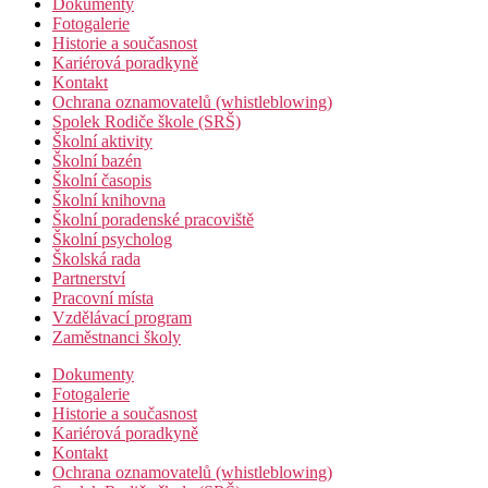
Dokumenty
Fotogalerie
Historie a současnost
Kariérová poradkyně
Kontakt
Ochrana oznamovatelů (whistleblowing)
Spolek Rodiče škole (SRŠ)
Školní aktivity
Školní bazén
Školní časopis
Školní knihovna
Školní poradenské pracoviště
Školní psycholog
Školská rada
Partnerství
Pracovní místa
Vzdělávací program
Zaměstnanci školy
Dokumenty
Fotogalerie
Historie a současnost
Kariérová poradkyně
Kontakt
Ochrana oznamovatelů (whistleblowing)