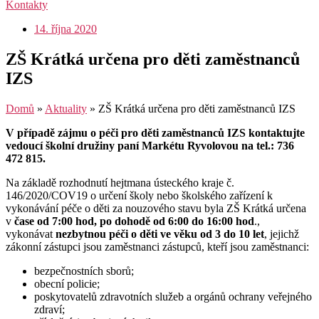
Kontakty
14. října 2020
ZŠ Krátká určena pro děti zaměstnanců
IZS
Domů
»
Aktuality
»
ZŠ Krátká určena pro děti zaměstnanců IZS
V případě zájmu o péči pro děti zaměstnanců IZS kontaktujte
vedoucí školní družiny paní Markétu Ryvolovou na tel.: 736
472 815.
Na základě rozhodnutí hejtmana ústeckého kraje č.
146/2020/COV19 o určení školy nebo školského zařízení k
vykonávání péče o děti za nouzového stavu byla ZŠ Krátká určena
v
čase od 7:00 hod, po dohodě od 6:00 do 16:00 hod
.,
vykonávat
nezbytnou péči o děti ve věku od 3 do 10 let
, jejichž
zákonní zástupci jsou zaměstnanci zástupců, kteří jsou zaměstnanci:
bezpečnostních sborů;
obecní policie;
poskytovatelů zdravotních služeb a orgánů ochrany veřejného
zdraví;