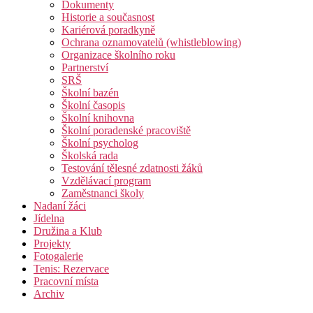
Dokumenty
Historie a současnost
Kariérová poradkyně
Ochrana oznamovatelů (whistleblowing)
Organizace školního roku
Partnerství
SRŠ
Školní bazén
Školní časopis
Školní knihovna
Školní poradenské pracoviště
Školní psycholog
Školská rada
Testování tělesné zdatnosti žáků
Vzdělávací program
Zaměstnanci školy
Nadaní žáci
Jídelna
Družina a Klub
Projekty
Fotogalerie
Tenis: Rezervace
Pracovní místa
Archiv