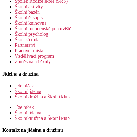
Spolek Rodiče škole (SRŠ)
Školní aktivity
Školní bazén
Školní časopis
Školní knihovna
Školní poradenské pracoviště
Školní psycholog
Školská rada
Partnerství
Pracovní místa
Vzdělávací program
Zaměstnanci školy
Jídelna a družina
Jídelníček
Školní jídelna
Školní družina a Školní klub
Jídelníček
Školní jídelna
Školní družina a Školní klub
Kontakt na jídelnu a družinu