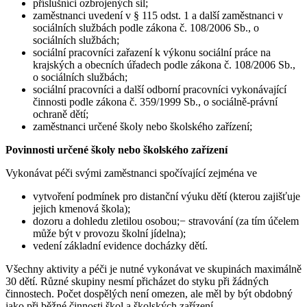
příslušníci ozbrojených sil;
zaměstnanci uvedení v § 115 odst. 1 a další zaměstnanci v
sociálních službách podle zákona č. 108/2006 Sb., o
sociálních službách;
sociální pracovníci zařazení k výkonu sociální práce na
krajských a obecních úřadech podle zákona č. 108/2006 Sb.,
o sociálních službách;
sociální pracovníci a další odborní pracovníci vykonávající
činnosti podle zákona č. 359/1999 Sb., o sociálně-právní
ochraně dětí;
zaměstnanci určené školy nebo školského zařízení;
Povinnosti určené školy nebo školského zařízení
Vykonávat péči svými zaměstnanci spočívající zejména ve
vytvoření podmínek pro distanční výuku dětí (kterou zajišťuje
jejich kmenová škola);
dozoru a dohledu zletilou osobou;− stravování (za tím účelem
může být v provozu školní jídelna);
vedení základní evidence docházky dětí.
Všechny aktivity a péči je nutné vykonávat ve skupinách maximálně
30 dětí. Různé skupiny nesmí přicházet do styku při žádných
činnostech. Počet dospělých není omezen, ale měl by být obdobný
jako při běžné činnosti škol a školských zařízení.