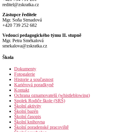
reditel@zskratka.cz
Zástupce ředitele
Mgr. Soňa Strnadová
+420 739 252 682
Vedoucí pedagogického týmu II. stupně
Mgr. Petra Smékalová
smekalova@zskratka.cz
Škola
Dokumenty
Fotogalerie
Historie a současnost
Kariérová poradkyně
Kontakt
Ochrana oznamovatelů (whistleblowing)
Spolek Rodiče škole (SRŠ)
Školní aktivity
Školní bazén
Školní časopis
Školní knihovna
Školní poradenské pracoviště