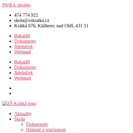
Přejít k obsahu
474 774 922
skola@zskratka.cz
Krátká 676, Klášterec nad Ohří, 431 51
Bakaláři
Dokumenty
Jídelníček
Webmail
Bakaláři
Dokumenty
Jídelníček
Webmail
Aktuality
Škola
Dokumenty
Historie a současnost