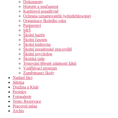
Dokumenty
Historie a současnost
Kariérová poradkyně
Ochrana oznamovatelů (whistleblowing)
Organizace školního roku
Partnerství
SRŠ
Školní bazén
Školní časopis
Školní knihovna
Školní poradenské pracoviště
Školní psycholog
Školská rada
Testování tělesné zdatnosti žáků
Vzdělávací program
Zaměstnanci školy
Nadaní žáci
Jídelna
Družina a Klub
Projekty
Fotogalerie
Tenis: Rezervace
Pracovní místa
Archiv