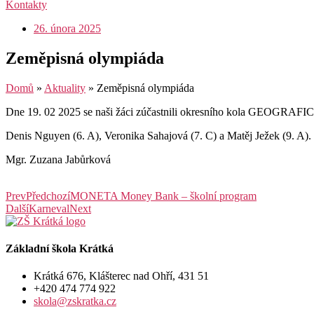
Kontakty
26. února 2025
Zeměpisná olympiáda
Domů
»
Aktuality
»
Zeměpisná olympiáda
Dne 19. 02 2025 se naši žáci zúčastnili okresního kola GEOGRAFICKÉ
Denis Nguyen (6. A), Veronika Sahajová (7. C) a Matěj Ježek (9. A).
Mgr. Zuzana Jabůrková
Prev
Předchozí
MONETA Money Bank – školní program
Další
Karneval
Next
Základní škola Krátká
Krátká 676, Klášterec nad Ohří, 431 51
+420 474 774 922
skola@zskratka.cz