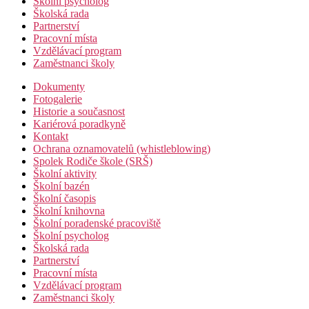
Školní psycholog
Školská rada
Partnerství
Pracovní místa
Vzdělávací program
Zaměstnanci školy
Dokumenty
Fotogalerie
Historie a současnost
Kariérová poradkyně
Kontakt
Ochrana oznamovatelů (whistleblowing)
Spolek Rodiče škole (SRŠ)
Školní aktivity
Školní bazén
Školní časopis
Školní knihovna
Školní poradenské pracoviště
Školní psycholog
Školská rada
Partnerství
Pracovní místa
Vzdělávací program
Zaměstnanci školy