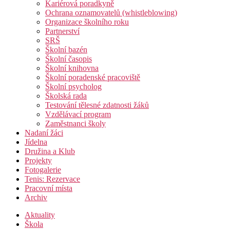
Kariérová poradkyně
Ochrana oznamovatelů (whistleblowing)
Organizace školního roku
Partnerství
SRŠ
Školní bazén
Školní časopis
Školní knihovna
Školní poradenské pracoviště
Školní psycholog
Školská rada
Testování tělesné zdatnosti žáků
Vzdělávací program
Zaměstnanci školy
Nadaní žáci
Jídelna
Družina a Klub
Projekty
Fotogalerie
Tenis: Rezervace
Pracovní místa
Archiv
Aktuality
Škola