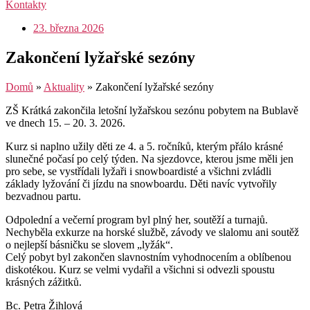
Kontakty
23. března 2026
Zakončení lyžařské sezóny
Domů
»
Aktuality
»
Zakončení lyžařské sezóny
ZŠ Krátká zakončila letošní lyžařskou sezónu pobytem na Bublavě
ve dnech 15. – 20. 3. 2026.
Kurz si naplno užily děti ze 4. a 5. ročníků, kterým přálo krásné
slunečné počasí po celý týden. Na sjezdovce, kterou jsme měli jen
pro sebe, se vystřídali lyžaři i snowboardisté a všichni zvládli
základy lyžování či jízdu na snowboardu. Děti navíc vytvořily
bezvadnou partu.
Odpolední a večerní program byl plný her, soutěží a turnajů.
Nechyběla exkurze na horské službě, závody ve slalomu ani soutěž
o nejlepší básničku se slovem „lyžák“.
Celý pobyt byl zakončen slavnostním vyhodnocením a oblíbenou
diskotékou. Kurz se velmi vydařil a všichni si odvezli spoustu
krásných zážitků.
Bc. Petra Žihlová