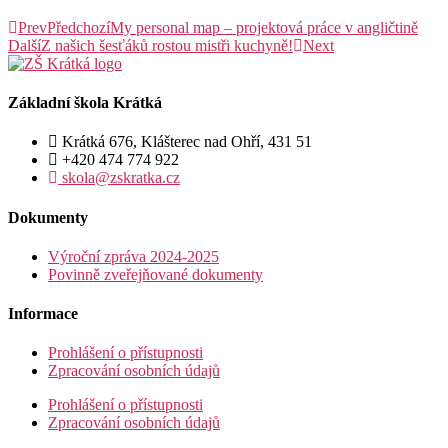
Prev
Předchozí
My personal map – projektová práce v angličtině
Další
Z našich šesťáků rostou mistři kuchyně!
Next
Základní škola Krátká
Krátká 676, Klášterec nad Ohří, 431 51
+420 474 774 922
skola@zskratka.cz
Dokumenty
Výroční zpráva 2024-2025
Povinně zveřejňované dokumenty
Informace
Prohlášení o přístupnosti
Zpracování osobních údajů
Prohlášení o přístupnosti
Zpracování osobních údajů