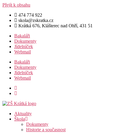
Přejít k obsahu
474 774 922
skola@zskratka.cz
Krátká 676, Klášterec nad Ohří, 431 51
Bakaláři
Dokumenty
Jídelníček
Webmail
Bakaláři
Dokumenty
Jídelníček
Webmail
Aktuality
Škola
Dokumenty
Historie a současnost