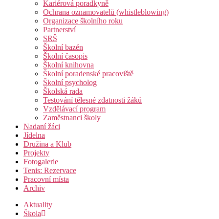
Kariérová poradkyně
Ochrana oznamovatelů (whistleblowing)
Organizace školního roku
Partnerství
SRŠ
Školní bazén
Školní časopis
Školní knihovna
Školní poradenské pracoviště
Školní psycholog
Školská rada
Testování tělesné zdatnosti žáků
Vzdělávací program
Zaměstnanci školy
Nadaní žáci
Jídelna
Družina a Klub
Projekty
Fotogalerie
Tenis: Rezervace
Pracovní místa
Archiv
Aktuality
Škola