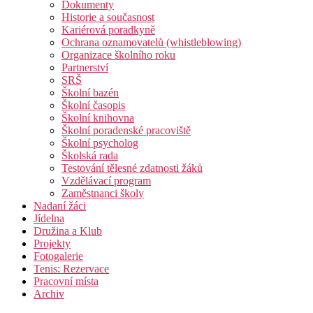
Dokumenty
Historie a současnost
Kariérová poradkyně
Ochrana oznamovatelů (whistleblowing)
Organizace školního roku
Partnerství
SRŠ
Školní bazén
Školní časopis
Školní knihovna
Školní poradenské pracoviště
Školní psycholog
Školská rada
Testování tělesné zdatnosti žáků
Vzdělávací program
Zaměstnanci školy
Nadaní žáci
Jídelna
Družina a Klub
Projekty
Fotogalerie
Tenis: Rezervace
Pracovní místa
Archiv