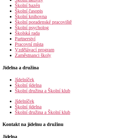
Školní bazén
Školní časopis
Školní knihovna
Školní poradenské pracoviště
Školní psycholog
Školská rada
Partnerství
Pracovní místa
Vzdělávací program
Zaměstnanci školy
Jídelna a družina
Jídelníček
Školní jídelna
Školní družina a Školní klub
Jídelníček
Školní jídelna
Školní družina a Školní klub
Kontakt na jídelnu a družinu
Jídelna