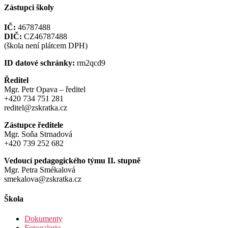
Zástupci školy
IČ:
46787488
DIČ:
CZ46787488
(škola není plátcem DPH)
ID datové schránky:
rm2qcd9
Ředitel
Mgr. Petr Opava – ředitel
+420 734 751 281
reditel@zskratka.cz
Zástupce ředitele
Mgr. Soňa Strnadová
+420 739 252 682
Vedoucí pedagogického týmu II. stupně
Mgr. Petra Smékalová
smekalova@zskratka.cz
Škola
Dokumenty
Fotogalerie