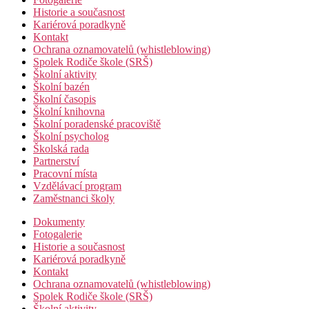
Historie a současnost
Kariérová poradkyně
Kontakt
Ochrana oznamovatelů (whistleblowing)
Spolek Rodiče škole (SRŠ)
Školní aktivity
Školní bazén
Školní časopis
Školní knihovna
Školní poradenské pracoviště
Školní psycholog
Školská rada
Partnerství
Pracovní místa
Vzdělávací program
Zaměstnanci školy
Dokumenty
Fotogalerie
Historie a současnost
Kariérová poradkyně
Kontakt
Ochrana oznamovatelů (whistleblowing)
Spolek Rodiče škole (SRŠ)
Školní aktivity