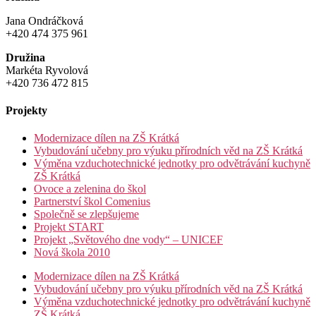
Jana Ondráčková
+420 474 375 961
Družina
Markéta Ryvolová
+420 736 472 815
Projekty
Modernizace dílen na ZŠ Krátká
Vybudování učebny pro výuku přírodních věd na ZŠ Krátká
Výměna vzduchotechnické jednotky pro odvětrávání kuchyně
ZŠ Krátká
Ovoce a zelenina do škol
Partnerství škol Comenius
Společně se zlepšujeme
Projekt START
Projekt „Světového dne vody“ – UNICEF
Nová škola 2010
Modernizace dílen na ZŠ Krátká
Vybudování učebny pro výuku přírodních věd na ZŠ Krátká
Výměna vzduchotechnické jednotky pro odvětrávání kuchyně
ZŠ Krátká