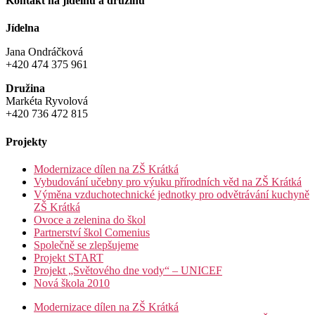
Kontakt na jídelnu a družinu
Jídelna
Jana Ondráčková
+420 474 375 961
Družina
Markéta Ryvolová
+420 736 472 815
Projekty
Modernizace dílen na ZŠ Krátká
Vybudování učebny pro výuku přírodních věd na ZŠ Krátká
Výměna vzduchotechnické jednotky pro odvětrávání kuchyně
ZŠ Krátká
Ovoce a zelenina do škol
Partnerství škol Comenius
Společně se zlepšujeme
Projekt START
Projekt „Světového dne vody“ – UNICEF
Nová škola 2010
Modernizace dílen na ZŠ Krátká