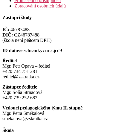
Prohlášení o přístupnosti
Zpracování osobních údajů
Zástupci školy
IČ:
46787488
DIČ:
CZ46787488
(škola není plátcem DPH)
ID datové schránky:
rm2qcd9
Ředitel
Mgr. Petr Opava – ředitel
+420 734 751 281
reditel@zskratka.cz
Zástupce ředitele
Mgr. Soňa Strnadová
+420 739 252 682
Vedoucí pedagogického týmu II. stupně
Mgr. Petra Smékalová
smekalova@zskratka.cz
Škola