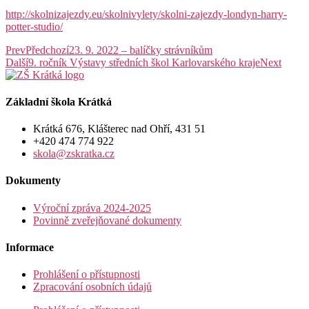
http://skolnizajezdy.eu/skolnivylety/skolni-zajezdy-londyn-harry-
potter-studio/
Prev
Předchozí
23. 9. 2022 – balíčky strávníkům
Další
9. ročník Výstavy středních škol Karlovarského kraje
Next
Základní škola Krátká
Krátká 676, Klášterec nad Ohří, 431 51
+420 474 774 922
skola@zskratka.cz
Dokumenty
Výroční zpráva 2024-2025
Povinně zveřejňované dokumenty
Informace
Prohlášení o přístupnosti
Zpracování osobních údajů