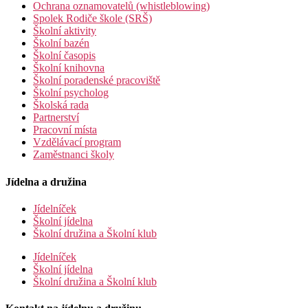
Ochrana oznamovatelů (whistleblowing)
Spolek Rodiče škole (SRŠ)
Školní aktivity
Školní bazén
Školní časopis
Školní knihovna
Školní poradenské pracoviště
Školní psycholog
Školská rada
Partnerství
Pracovní místa
Vzdělávací program
Zaměstnanci školy
Jídelna a družina
Jídelníček
Školní jídelna
Školní družina a Školní klub
Jídelníček
Školní jídelna
Školní družina a Školní klub