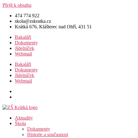
Přejít k obsahu
474 774 922
skola@zskratka.cz
Krátká 676, Klášterec nad Ohří, 431 51
Bakaláři
Dokumenty
Jídelníček
Webmail
Bakaláři
Dokumenty
Jídelníček
Webmail
Aktuality
Škola
Dokumenty
Historie a současnost