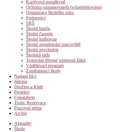
Kariérová poradkyně
Ochrana oznamovatelů (whistleblowing)
Organizace školního roku
Partnerství
SRŠ
Školní bazén
Školní časopis
Školní knihovna
Školní poradenské pracoviště
Školní psycholog
Školská rada
Testování tělesné zdatnosti žáků
Vzdělávací program
Zaměstnanci školy
Nadaní žáci
Jídelna
Družina a Klub
Projekty
Fotogalerie
Tenis: Rezervace
Pracovní místa
Archiv
Aktuality
Škola