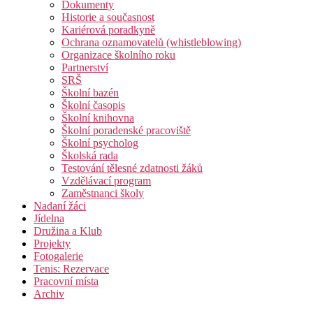
Dokumenty
Historie a současnost
Kariérová poradkyně
Ochrana oznamovatelů (whistleblowing)
Organizace školního roku
Partnerství
SRŠ
Školní bazén
Školní časopis
Školní knihovna
Školní poradenské pracoviště
Školní psycholog
Školská rada
Testování tělesné zdatnosti žáků
Vzdělávací program
Zaměstnanci školy
Nadaní žáci
Jídelna
Družina a Klub
Projekty
Fotogalerie
Tenis: Rezervace
Pracovní místa
Archiv