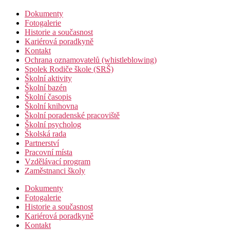
Dokumenty
Fotogalerie
Historie a současnost
Kariérová poradkyně
Kontakt
Ochrana oznamovatelů (whistleblowing)
Spolek Rodiče škole (SRŠ)
Školní aktivity
Školní bazén
Školní časopis
Školní knihovna
Školní poradenské pracoviště
Školní psycholog
Školská rada
Partnerství
Pracovní místa
Vzdělávací program
Zaměstnanci školy
Dokumenty
Fotogalerie
Historie a současnost
Kariérová poradkyně
Kontakt