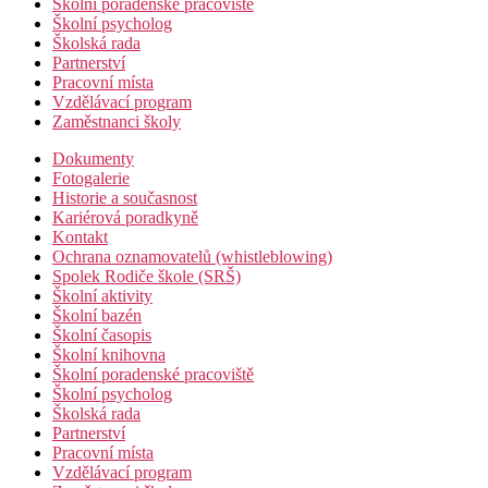
Školní poradenské pracoviště
Školní psycholog
Školská rada
Partnerství
Pracovní místa
Vzdělávací program
Zaměstnanci školy
Dokumenty
Fotogalerie
Historie a současnost
Kariérová poradkyně
Kontakt
Ochrana oznamovatelů (whistleblowing)
Spolek Rodiče škole (SRŠ)
Školní aktivity
Školní bazén
Školní časopis
Školní knihovna
Školní poradenské pracoviště
Školní psycholog
Školská rada
Partnerství
Pracovní místa
Vzdělávací program