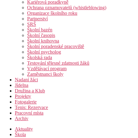
Kariérová poradkyně
Ochrana oznamovatelů (whistleblowing)
Organizace školního roku
Partnerství
SRŠ
Školní bazén
Školní časopis
Školní knihovna
Školní poradenské pracoviště
Školní psycholog
Školská rada
Testování tělesné zdatnosti žáků
Vzdělávací program
Zaměstnanci školy
Nadaní žáci
Jídelna
Družina a Klub
Projekty
Fotogalerie
Tenis: Rezervace
Pracovní místa
Archiv
Aktuality
Škola