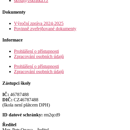
skola@zskratka.cz
Dokumenty
Výroční zpráva 2024-2025
Povinně zveřejňované dokumenty
Informace
Prohlášení o přístupnosti
Zpracování osobních údajů
Prohlášení o přístupnosti
Zpracování osobních údajů
Zástupci školy
IČ:
46787488
DIČ:
CZ46787488
(škola není plátcem DPH)
ID datové schránky:
rm2qcd9
Ředitel
Mgr. Petr Opava – ředitel