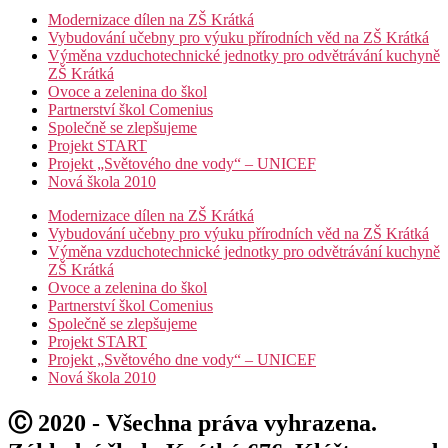
Modernizace dílen na ZŠ Krátká
Vybudování učebny pro výuku přírodních věd na ZŠ Krátká
Výměna vzduchotechnické jednotky pro odvětrávání kuchyně
ZŠ Krátká
Ovoce a zelenina do škol
Partnerství škol Comenius
Společně se zlepšujeme
Projekt START
Projekt „Světového dne vody“ – UNICEF
Nová škola 2010
Modernizace dílen na ZŠ Krátká
Vybudování učebny pro výuku přírodních věd na ZŠ Krátká
Výměna vzduchotechnické jednotky pro odvětrávání kuchyně
ZŠ Krátká
Ovoce a zelenina do škol
Partnerství škol Comenius
Společně se zlepšujeme
Projekt START
Projekt „Světového dne vody“ – UNICEF
Nová škola 2010
Ⓒ 2020 - Všechna práva vyhrazena.