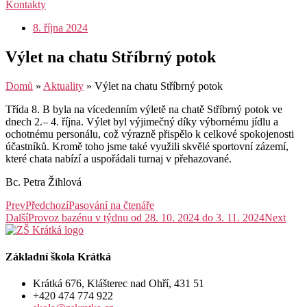
Kontakty
8. října 2024
Výlet na chatu Stříbrný potok
Domů
»
Aktuality
»
Výlet na chatu Stříbrný potok
Třída 8. B byla na vícedenním výletě na chatě Stříbrný potok ve
dnech 2.– 4. října. Výlet byl výjimečný díky výbornému jídlu a
ochotnému personálu, což výrazně přispělo k celkové spokojenosti
účastníků. Kromě toho jsme také využili skvělé sportovní zázemí,
které chata nabízí a uspořádali turnaj v přehazované.
Bc. Petra Žihlová
Prev
Předchozí
Pasování na čtenáře
Další
Provoz bazénu v týdnu od 28. 10. 2024 do 3. 11. 2024
Next
Základní škola Krátká
Krátká 676, Klášterec nad Ohří, 431 51
+420 474 774 922