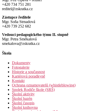
+420 734 751 281
reditel@zskratka.cz
Zástupce ředitele
Mgr. Soňa Strnadová
+420 739 252 682
Vedoucí pedagogického týmu II. stupně
Mgr. Petra Smékalová
smekalova@zskratka.cz
Škola
Dokumenty
Fotogalerie
Historie a současnost
Kariérová poradkyně
Kontakt
Ochrana oznamovatelů (whistleblowing)
Spolek Rodiče škole (SRŠ)
Školní aktivity
Školní bazén
Školní časopis
Školní knihovna