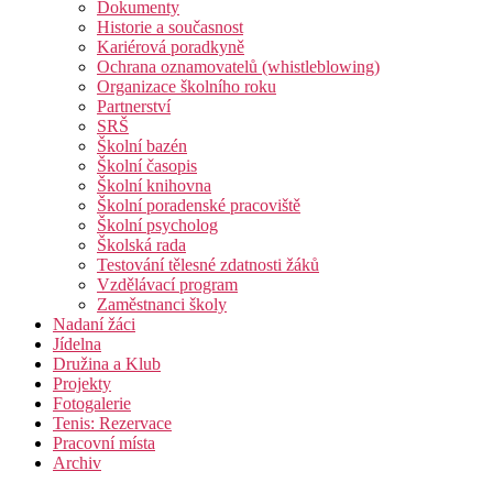
Dokumenty
Historie a současnost
Kariérová poradkyně
Ochrana oznamovatelů (whistleblowing)
Organizace školního roku
Partnerství
SRŠ
Školní bazén
Školní časopis
Školní knihovna
Školní poradenské pracoviště
Školní psycholog
Školská rada
Testování tělesné zdatnosti žáků
Vzdělávací program
Zaměstnanci školy
Nadaní žáci
Jídelna
Družina a Klub
Projekty
Fotogalerie
Tenis: Rezervace
Pracovní místa
Archiv