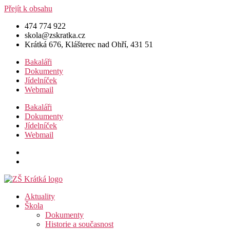
Přejít k obsahu
474 774 922
skola@zskratka.cz
Krátká 676, Klášterec nad Ohří, 431 51
Bakaláři
Dokumenty
Jídelníček
Webmail
Bakaláři
Dokumenty
Jídelníček
Webmail
Aktuality
Škola
Dokumenty
Historie a současnost