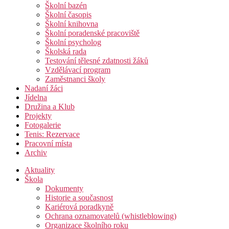
Školní bazén
Školní časopis
Školní knihovna
Školní poradenské pracoviště
Školní psycholog
Školská rada
Testování tělesné zdatnosti žáků
Vzdělávací program
Zaměstnanci školy
Nadaní žáci
Jídelna
Družina a Klub
Projekty
Fotogalerie
Tenis: Rezervace
Pracovní místa
Archiv
Aktuality
Škola
Dokumenty
Historie a současnost
Kariérová poradkyně
Ochrana oznamovatelů (whistleblowing)
Organizace školního roku