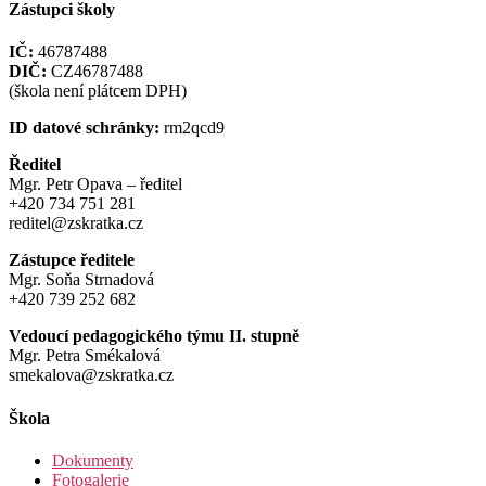
Zástupci školy
IČ:
46787488
DIČ:
CZ46787488
(škola není plátcem DPH)
ID datové schránky:
rm2qcd9
Ředitel
Mgr. Petr Opava – ředitel
+420 734 751 281
reditel@zskratka.cz
Zástupce ředitele
Mgr. Soňa Strnadová
+420 739 252 682
Vedoucí pedagogického týmu II. stupně
Mgr. Petra Smékalová
smekalova@zskratka.cz
Škola
Dokumenty
Fotogalerie