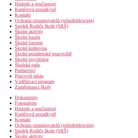
Historie a současnost
Kariérová poradkyně
Kontakt
Ochrana oznamovatelů (whistleblowing)
Spolek Rodiče škole (SRŠ)
Školní aktivity
Školní bazén
Školní časopis
Školní knihovna
Školní poradenské pracoviště
Školní psycholog
Školská rada
Partnerství
Pracovní místa
Vzdělávací program
Zaměstnanci školy
Dokumenty
Fotogalerie
Historie a současnost
Kariérová poradkyně
Kontakt
Ochrana oznamovatelů (whistleblowing)
Spolek Rodiče škole (SRŠ)
Školní aktivity