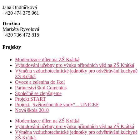
Jana Ondráčková
+420 474 375 961
Družina
Markéta Ryvolová
+420 736 472 815
Projekty
Modernizace dílen na ZŠ Krátká
Vybudování učebny pro výuku přírodních věd na ZŠ Krátká
Výměna vzduchotechnické jednotky pro odvětrávání kuchyně
ZŠ Krátká
Ovoce a zelenina do škol
Partnerství škol Comenius
Společně se zlepšujeme
Projekt START
Projekt „Světového dne vody“ – UNICEF
Nová škola 2010
Modernizace dílen na ZŠ Krátká
Vybudování učebny pro výuku přírodních věd na ZŠ Krátká
Výměna vzduchotechnické jednotky pro odvětrávání kuchyně
ZŠ Krátká