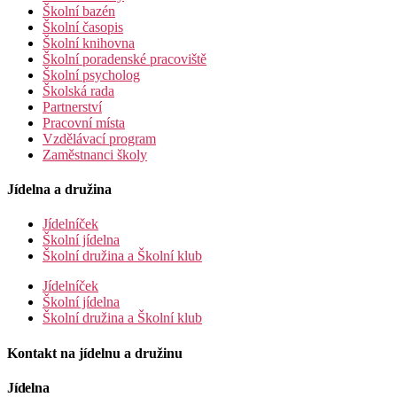
Školní bazén
Školní časopis
Školní knihovna
Školní poradenské pracoviště
Školní psycholog
Školská rada
Partnerství
Pracovní místa
Vzdělávací program
Zaměstnanci školy
Jídelna a družina
Jídelníček
Školní jídelna
Školní družina a Školní klub
Jídelníček
Školní jídelna
Školní družina a Školní klub
Kontakt na jídelnu a družinu
Jídelna