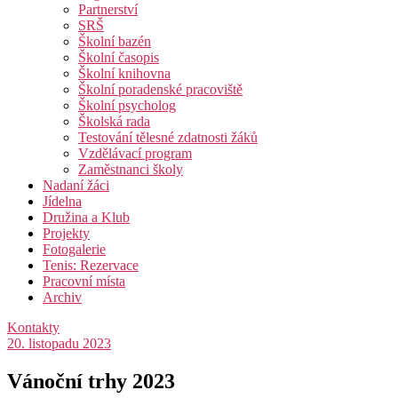
Partnerství
SRŠ
Školní bazén
Školní časopis
Školní knihovna
Školní poradenské pracoviště
Školní psycholog
Školská rada
Testování tělesné zdatnosti žáků
Vzdělávací program
Zaměstnanci školy
Nadaní žáci
Jídelna
Družina a Klub
Projekty
Fotogalerie
Tenis: Rezervace
Pracovní místa
Archiv
Kontakty
20. listopadu 2023
Vánoční trhy 2023