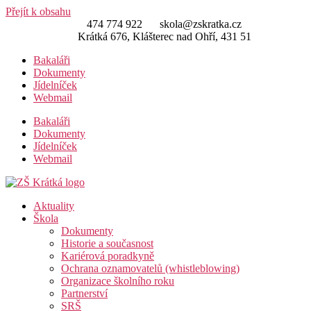
Přejít k obsahu
474 774 922
skola@zskratka.cz
Krátká 676, Klášterec nad Ohří, 431 51
Bakaláři
Dokumenty
Jídelníček
Webmail
Bakaláři
Dokumenty
Jídelníček
Webmail
Aktuality
Škola
Dokumenty
Historie a současnost
Kariérová poradkyně
Ochrana oznamovatelů (whistleblowing)
Organizace školního roku
Partnerství
SRŠ