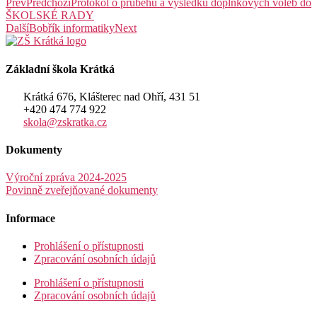
Prev
Předchozí
Protokol o průběhu a výsledku doplňkových voleb do
ŠKOLSKÉ RADY
Další
Bobřík informatiky
Next
Základní škola Krátká
Krátká 676, Klášterec nad Ohří, 431 51
+420 474 774 922
skola@zskratka.cz
Dokumenty
Výroční zpráva 2024-2025
Povinně zveřejňované dokumenty
Informace
Prohlášení o přístupnosti
Zpracování osobních údajů
Prohlášení o přístupnosti
Zpracování osobních údajů