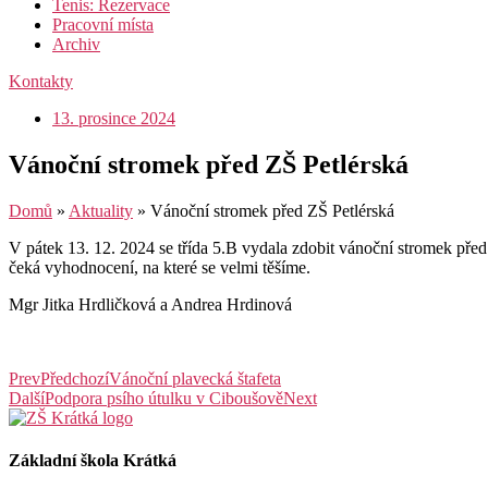
Tenis: Rezervace
Pracovní místa
Archiv
Kontakty
13. prosince 2024
Vánoční stromek před ZŠ Petlérská
Domů
»
Aktuality
»
Vánoční stromek před ZŠ Petlérská
V pátek 13. 12. 2024 se třída 5.B vydala zdobit vánoční stromek před
čeká vyhodnocení, na které se velmi těšíme.
Mgr Jitka Hrdličková a Andrea Hrdinová
Prev
Předchozí
Vánoční plavecká štafeta
Další
Podpora psího útulku v Ciboušově
Next
Základní škola Krátká