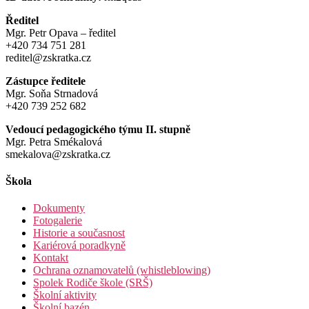
Ředitel
Mgr. Petr Opava – ředitel
+420 734 751 281
reditel@zskratka.cz
Zástupce ředitele
Mgr. Soňa Strnadová
+420 739 252 682
Vedoucí pedagogického týmu II. stupně
Mgr. Petra Smékalová
smekalova@zskratka.cz
Škola
Dokumenty
Fotogalerie
Historie a současnost
Kariérová poradkyně
Kontakt
Ochrana oznamovatelů (whistleblowing)
Spolek Rodiče škole (SRŠ)
Školní aktivity
Školní bazén