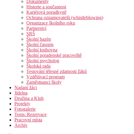
Dokumenty
Historie a současnost
Kariérová poradkyně
Ochrana oznamovatelů (whistleblowing)
Organizace školního roku
Partnerství
SRŠ
Školní bazén
Školní časopis
Školní knihovna
Školní poradenské pracoviště
Školní psycholog
Školská rada
Testování tělesné zdatnosti žáků
Vzdělávací program
Zaměstnanci školy
Nadaní žáci
Jídelna
Družina a Klub
Projekty
Fotogalerie
Tenis: Rezervace
Pracovní místa
Archiv