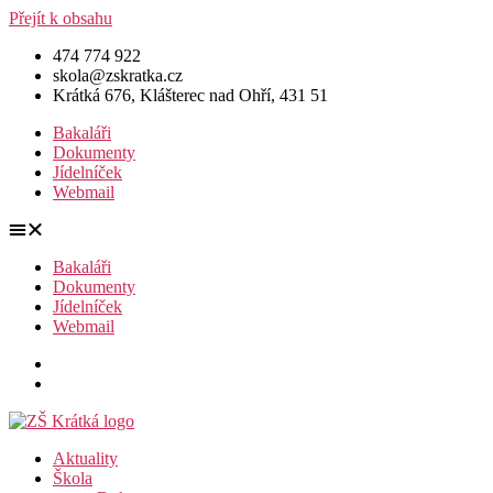
Přejít k obsahu
474 774 922
skola@zskratka.cz
Krátká 676, Klášterec nad Ohří, 431 51
Bakaláři
Dokumenty
Jídelníček
Webmail
Bakaláři
Dokumenty
Jídelníček
Webmail
Aktuality
Škola