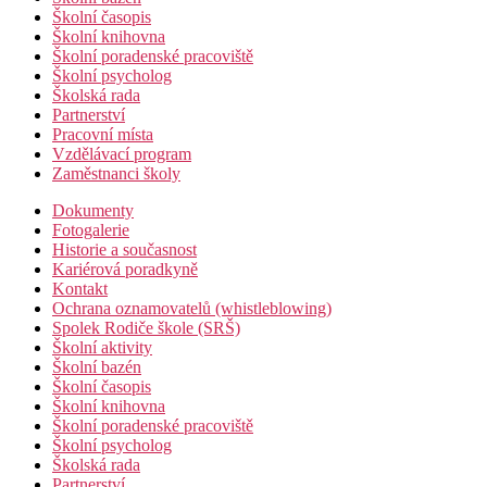
Školní časopis
Školní knihovna
Školní poradenské pracoviště
Školní psycholog
Školská rada
Partnerství
Pracovní místa
Vzdělávací program
Zaměstnanci školy
Dokumenty
Fotogalerie
Historie a současnost
Kariérová poradkyně
Kontakt
Ochrana oznamovatelů (whistleblowing)
Spolek Rodiče škole (SRŠ)
Školní aktivity
Školní bazén
Školní časopis
Školní knihovna
Školní poradenské pracoviště
Školní psycholog
Školská rada
Partnerství