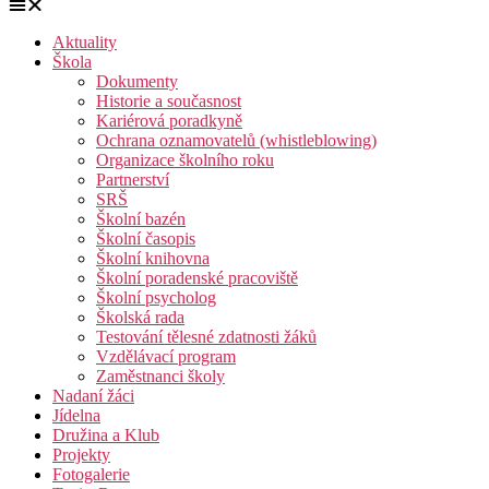
Aktuality
Škola
Dokumenty
Historie a současnost
Kariérová poradkyně
Ochrana oznamovatelů (whistleblowing)
Organizace školního roku
Partnerství
SRŠ
Školní bazén
Školní časopis
Školní knihovna
Školní poradenské pracoviště
Školní psycholog
Školská rada
Testování tělesné zdatnosti žáků
Vzdělávací program
Zaměstnanci školy
Nadaní žáci
Jídelna
Družina a Klub
Projekty
Fotogalerie