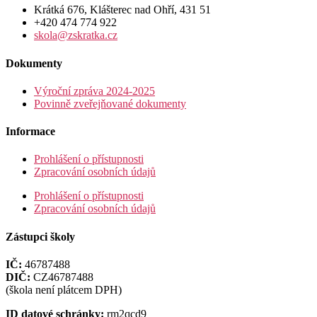
Krátká 676, Klášterec nad Ohří, 431 51
+420 474 774 922
skola@zskratka.cz
Dokumenty
Výroční zpráva 2024-2025
Povinně zveřejňované dokumenty
Informace
Prohlášení o přístupnosti
Zpracování osobních údajů
Prohlášení o přístupnosti
Zpracování osobních údajů
Zástupci školy
IČ:
46787488
DIČ:
CZ46787488
(škola není plátcem DPH)
ID datové schránky:
rm2qcd9