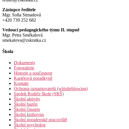
Zástupce ředitele
Mgr. Soňa Strnadová
+420 739 252 682
Vedoucí pedagogického týmu II. stupně
Mgr. Petra Smékalová
smekalova@zskratka.cz
Škola
Dokumenty
Fotogalerie
Historie a současnost
Kariérová poradkyně
Kontakt
Ochrana oznamovatelů (whistleblowing)
Spolek Rodiče škole (SRŠ)
Školní aktivity
Školní bazén
Školní časopis
Školní knihovna
Školní poradenské pracoviště
Školní psycholog