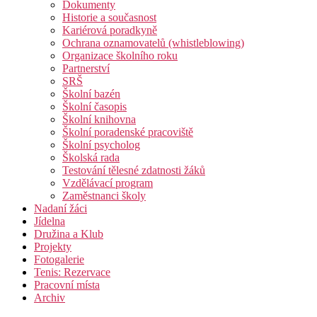
Dokumenty
Historie a současnost
Kariérová poradkyně
Ochrana oznamovatelů (whistleblowing)
Organizace školního roku
Partnerství
SRŠ
Školní bazén
Školní časopis
Školní knihovna
Školní poradenské pracoviště
Školní psycholog
Školská rada
Testování tělesné zdatnosti žáků
Vzdělávací program
Zaměstnanci školy
Nadaní žáci
Jídelna
Družina a Klub
Projekty
Fotogalerie
Tenis: Rezervace
Pracovní místa
Archiv