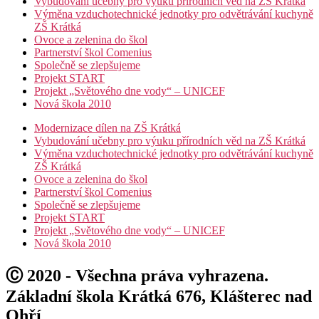
Vybudování učebny pro výuku přírodních věd na ZŠ Krátká
Výměna vzduchotechnické jednotky pro odvětrávání kuchyně
ZŠ Krátká
Ovoce a zelenina do škol
Partnerství škol Comenius
Společně se zlepšujeme
Projekt START
Projekt „Světového dne vody“ – UNICEF
Nová škola 2010
Modernizace dílen na ZŠ Krátká
Vybudování učebny pro výuku přírodních věd na ZŠ Krátká
Výměna vzduchotechnické jednotky pro odvětrávání kuchyně
ZŠ Krátká
Ovoce a zelenina do škol
Partnerství škol Comenius
Společně se zlepšujeme
Projekt START
Projekt „Světového dne vody“ – UNICEF
Nová škola 2010
Ⓒ 2020 - Všechna práva vyhrazena.
Základní škola Krátká 676, Klášterec nad
Ohří