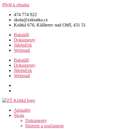
Přejít k obsahu
474 774 922
skola@zskratka.cz
Krátká 676, Klášterec nad Ohří, 431 51
Bakaláři
Dokumenty
Jídelníček
Webmail
Bakaláři
Dokumenty
Jídelníček
Webmail
Aktuality
Škola
Dokumenty
Historie a současnost