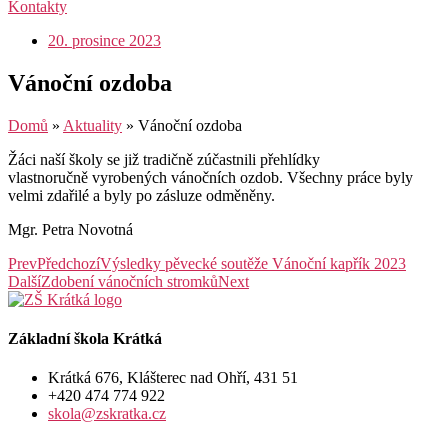
Kontakty
20. prosince 2023
Vánoční ozdoba
Domů
»
Aktuality
»
Vánoční ozdoba
Žáci naší školy se již tradičně zúčastnili přehlídky
vlastnoručně vyrobených vánočních ozdob. Všechny práce byly
velmi zdařilé a byly po zásluze odměněny.
Mgr. Petra Novotná
Prev
Předchozí
Výsledky pěvecké soutěže Vánoční kapřík 2023
Další
Zdobení vánočních stromků
Next
Základní škola Krátká
Krátká 676, Klášterec nad Ohří, 431 51
+420 474 774 922
skola@zskratka.cz