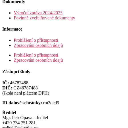
Dokumenty
Výroční zpráva 2024-2025
Povinně zveřejňované dokumenty
Informace
Prohlášení o přístupnosti
Zpracování osobních údajů
Prohlášení o přístupnosti
Zpracování osobních údajů
Zástupci školy
IČ:
46787488
DIČ:
CZ46787488
(škola není plátcem DPH)
ID datové schránky:
rm2qcd9
Ředitel
Mgr. Petr Opava – ředitel
+420 734 751 281
reditel@zskratka.cz