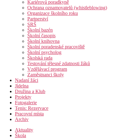
Kariérová poradkyně
Ochrana oznamovatelů (whistleblowing)
Organizace školního roku
Partnerství
SRŠ
Školní bazén
Školní časopis
Školní knihovna
Školní poradenské pracoviště
Školní psycholog
Školská rada
Testování tělesné zdatnosti žáků
Vzdělávací program
Zaměstnanci školy
Nadaní žáci
Jídelna
Družina a Klub
Projekty
Fotogalerie
Tenis: Rezervace
Pracovní místa
Archiv
Aktuality
Škola