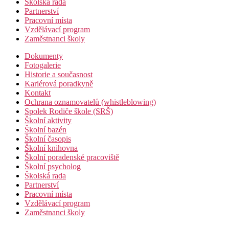
Školská rada
Partnerství
Pracovní místa
Vzdělávací program
Zaměstnanci školy
Dokumenty
Fotogalerie
Historie a současnost
Kariérová poradkyně
Kontakt
Ochrana oznamovatelů (whistleblowing)
Spolek Rodiče škole (SRŠ)
Školní aktivity
Školní bazén
Školní časopis
Školní knihovna
Školní poradenské pracoviště
Školní psycholog
Školská rada
Partnerství
Pracovní místa
Vzdělávací program
Zaměstnanci školy